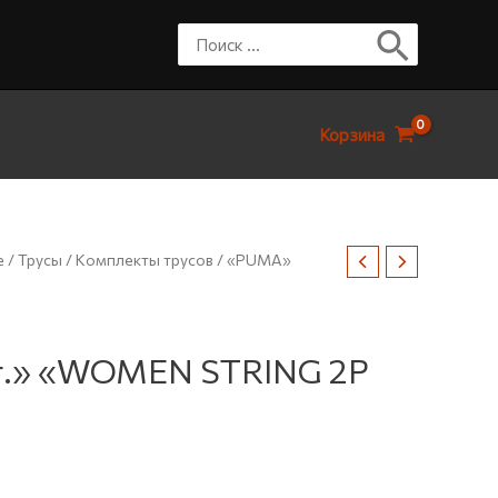
Корзина
е
/
Трусы
/
Комплекты трусов
/ «PUMA»
т.» «WOMEN STRING 2P