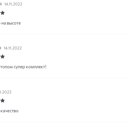
я
14.11.2022
ut
 на высоте
я
14.11.2022
ut
 топом супер комплект!
11.2022
ut
 качество