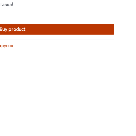
тавка!
Buy product
трусов