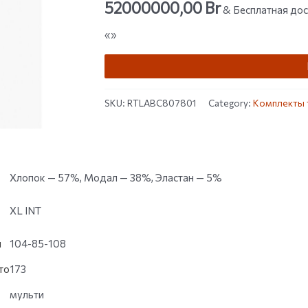
52000000,00
Br
out of 5
& Бесплатная дос
based on
customer
«»
ratings
SKU:
RTLABC807801
Category:
Комплекты 
Хлопок — 57%, Модал — 38%, Эластан — 5%
XL INT
и
104-85-108
то
173
мульти