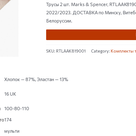
customer
Трусы 2 шт. Marks & Spencer, RTLAAK8190
ratings
2022/2023. ДОСТАВКА по Минску, Витебск
Белоруссии.
SKU:
RTLAAK819001
Category:
Комплекты 
Хлопок — 87%, Эластан — 13%
16 UK
и
100-80-110
то
174
мульти