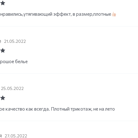
ut
нравились,утягивающий эффект, в размер,плотные
е
21.05.2022
ut
орошое белье
25.05.2022
ut
е качество как всегда. Плотный трикотаж, не на лето
я
27.05.2022