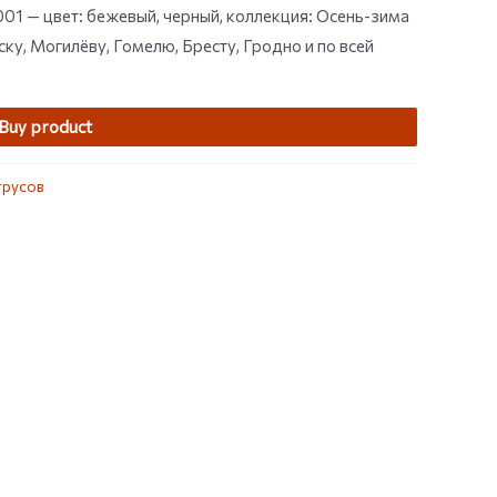
01 — цвет: бежевый, черный, коллекция: Осень-зима
у, Могилёву, Гомелю, Бресту, Гродно и по всей
Buy product
трусов