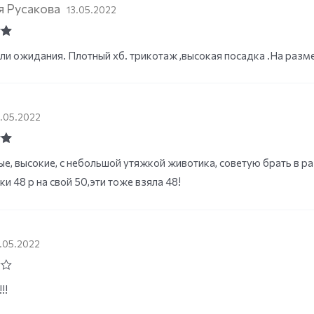
я Русакова
13.05.2022
ut
и ожидания. Плотный хб. трикотаж ,высокая посадка .На разм
3.05.2022
ut
е, высокие, с небольшой утяжкой животика, советую брать в ра
ки 48 р на свой 50,эти тоже взяла 48!
4.05.2022
!!