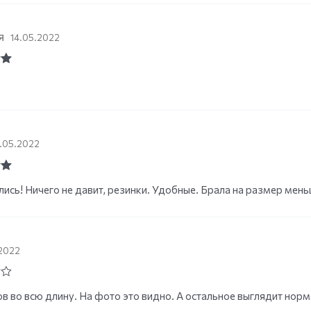
я
14.05.2022
ut
5.05.2022
ut
ись! Ничего не давит, резинки. Удобные. Брала на размер мень
.2022
в во всю длину. На фото это видно. А остальное выглядит норма