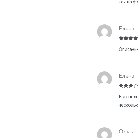
как на ф
Елена
Rated
5
o
Описанию
of 5
Елена
Rated
3
В дополн
out of
5
нескольк
Ольга