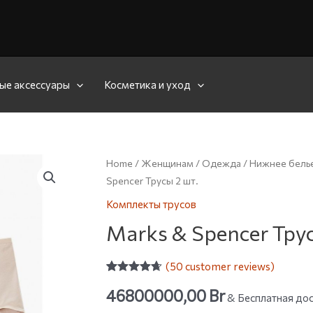
ые аксессуары
Косметика и уход
Home
/
Женщинам
/
Одежда
/
Нижнее бель
Spencer Трусы 2 шт.
Комплекты трусов
Marks & Spencer Трус
(
50
customer reviews)
Rated
50
4.62
46800000,00
Br
out of 5
& Бесплатная дос
based on