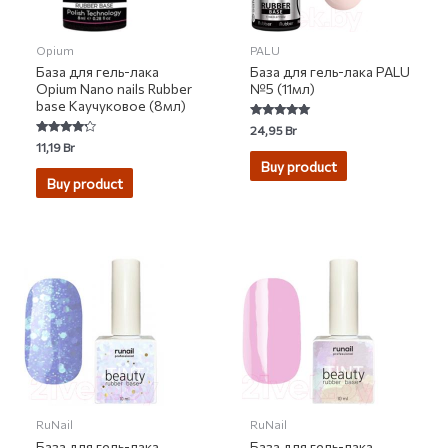
Opium
PALU
База для гель-лака
База для гель-лака PALU
Opium Nano nails Rubber
№5 (11мл)
base Каучуковое (8мл)
Rated
24,95
Br
5.00
Rated
11,19
Br
out of 5
4.00
Buy product
out of 5
Buy product
RuNail
RuNail
База для гель-лака
База для гель-лака