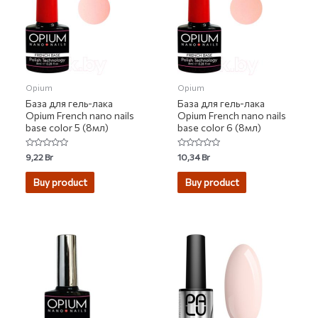
Opium
Opium
База для гель-лака
База для гель-лака
Opium French nano nails
Opium French nano nails
base color 5 (8мл)
base color 6 (8мл)
Rated
Rated
9,22
Br
10,34
Br
0
0
out
out
of
of
Buy product
Buy product
5
5