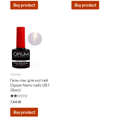
out
out
of
of
Buy product
Buy product
5
5
Opium
Гель-лак для ногтей
Opium Nano nails 087
(8мл)
Rated
7,66
Br
1.80
out
of 5
Buy product