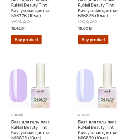
RuNail Beauty Tint
RuNail Beauty Tint
Каучуковая цветная
Каучуковая цветная
№6776 (10мл)
№6826 (10мл)
Rated
Rated
15,42
Br
16,60
Br
0
0
out
out
of
of
Buy product
Buy product
5
5
RuNail
RuNail
База для гель-лака
База для гель-лака
RuNail Beauty Tint
RuNail Beauty Tint
Каучуковая цветная
Каучуковая цветная
№6828 (10мл)
№6830 (10мл)