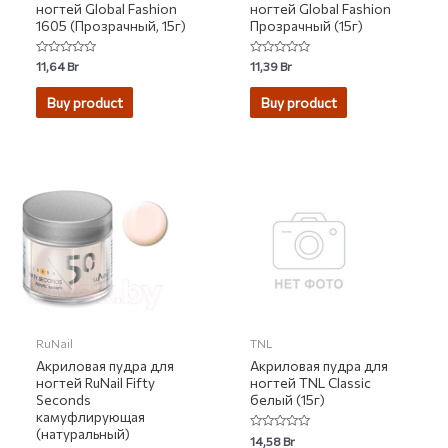
ногтей Global Fashion
ногтей Global Fashion
1605 (Прозрачный, 15г)
Прозрачный (15г)
Rated
Rated
11,64
Br
11,39
Br
0
0
out
out
of
of
Buy product
Buy product
5
5
RuNail
TNL
Акриловая пудра для
Акриловая пудра для
ногтей RuNail Fifty
ногтей TNL Classic
Seconds
белый (15г)
камуфлирующая
(натуральный)
Rated
14,58
Br