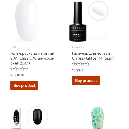
E.Mi
Claresa
Гель-краска для ногтей
Гель-лак для ногтей
E.Mi Classic Альпийский
Claresa Glitter 14 (5мл)
снег (5мл)
Rated
13,21
Br
0
Rated
25,08
Br
out
0
of
Buy product
out
5
of
Buy product
5