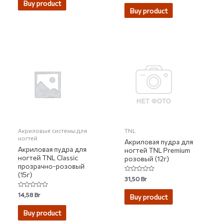
Buy product
out
5
of
Buy product
5
Акриловые системы для
TNL
ногтей
Акриловая пудра для
Акриловая пудра для
ногтей TNL Premium
ногтей TNL Classic
розовый (12г)
прозрачно-розовый
(15г)
Rated
31,50
Br
0
out
Rated
14,58
Br
of
Buy product
0
5
out
of
Buy product
5