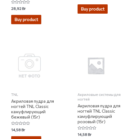
0
out
of
Rated
28,92
Br
Buy product
5
0
out
of
Buy product
5
TNL
Акриловые системы для
ногтей
Акриловая пудра для
Акриловая пудра для
ногтей TNL Classic
ногтей TNL Classic
камуфлирующий
камуфлирующий
бежевый (15г)
розовый (15г)
Rated
14,58
Br
0
Rated
14,58
Br
out
0
of