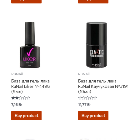
5
5
RuNail
RuNail
База для гель-лака
База для гель-лака
RuNail Liker №4498
RuNail Каучуковая №3191
(9мл)
(10мл)
Rated
Rated
7,16
Br
11,77
Br
2.00
0
out
out
of 5
of
Buy product
Buy product
5