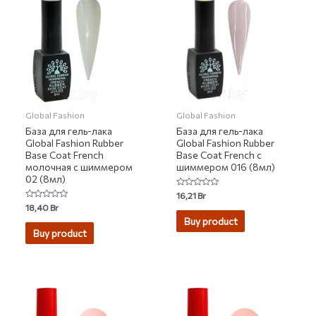
Global Fashion
Global Fashion
База для гель-лака
База для гель-лака
Global Fashion Rubber
Global Fashion Rubber
Base Coat French
Base Coat French с
молочная с шиммером
шиммером 016 (8мл)
02 (8мл)
Rated
16,21
Br
0
Rated
18,40
Br
out
0
of
Buy product
out
5
of
Buy product
5