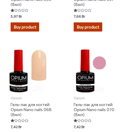
(8мл)
(8мл)
Rated
Rated
5,97
Br
7,66
Br
1.00
1.00
out
out
of
of
Buy product
Buy product
5
5
Opium
Opium
Гель-лак для ногтей
Гель-лак для ногтей
Opium Nano nails 068
Opium Nano nails 070
(8мл)
(8мл)
Rated
Rated
7,42
Br
7,42
Br
1.00
1.00