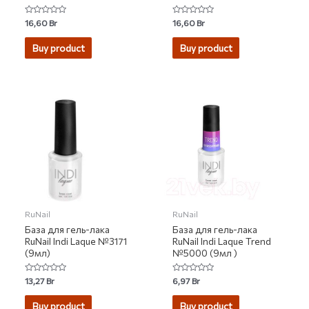
Rated
Rated
16,60
Br
16,60
Br
0
0
out
out
of
of
Buy product
Buy product
5
5
RuNail
RuNail
База для гель-лака
База для гель-лака
RuNail Indi Laque №3171
RuNail Indi Laque Trend
(9мл)
№5000 (9мл )
Rated
Rated
13,27
Br
6,97
Br
0
0
out
out
of
of
Buy product
Buy product