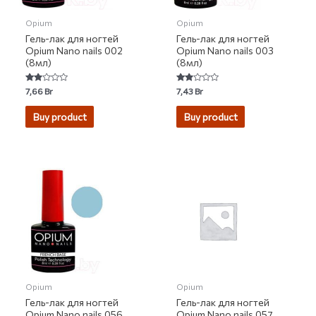
Opium
Opium
Гель-лак для ногтей
Гель-лак для ногтей
Opium Nano nails 002
Opium Nano nails 003
(8мл)
(8мл)
Rated
Rated
7,66
Br
7,43
Br
1.80
1.80
out
out
of 5
of 5
Buy product
Buy product
Opium
Opium
Гель-лак для ногтей
Гель-лак для ногтей
Opium Nano nails 056
Opium Nano nails 057