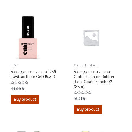
E.Mi
Global Fashion
База для гель-лака E.Mi
База для гель-лака
E.MiLac Base Gel (15мл)
Global Fashion Rubber
Base Coat French 07
(8мл)
Rated
44,99
Br
0
out
of
Rated
16,21
Br
Buy product
5
0
out
of
Buy product
5