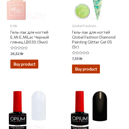
E.Mi
Global Fashion
Гель-лак для ногтей
Гель-лак для ногтей
E.Mi E.MiLac Черный
Global Fashion Diamond
глянец LB030 (9мл)
Painting Glitter Gel 05
(5г)
Rated
26,52
Br
0
Rated
7,33
Br
out
0
of
Buy product
out
5
of
Buy product
5