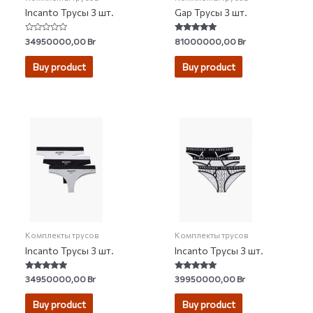
Incanto Трусы 3 шт.
Gap Трусы 3 шт.
Rated
Rated
34950000,00
Br
81000000,00
Br
0
4.73
out
out of 5
of
Buy product
Buy product
5
Комплекты трусов
Комплекты трусов
Incanto Трусы 3 шт.
Incanto Трусы 3 шт.
Rated
Rated
34950000,00
Br
39950000,00
Br
4.73
4.86
out of 5
out of 5
Buy product
Buy product