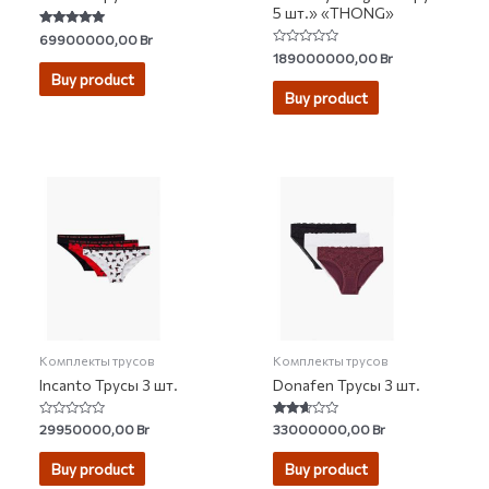
5 шт.» «THONG»
Rated
69900000,00
Br
5.00
Rated
189000000,00
Br
out of 5
0
Buy product
out
of
Buy product
5
Комплекты трусов
Комплекты трусов
Incanto Трусы 3 шт.
Donafen Трусы 3 шт.
Rated
Rated
29950000,00
Br
33000000,00
Br
0
2.50
out
out of
of
5
Buy product
Buy product
5