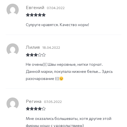
Евгений
07.04.2022
Rated
5
out
Супруге нравятся. Качество норм!
of 5
Лилия
18.04.2022
Rated
3
Не очень((( Швы неровные, нитки торчат.
out of
5
Данной марки, покупала нижнее белье… Здесь
разочарование (((
Регина
07.05.2022
Rated
4
Мне оказались большеваты, хотя другие этой
out of 5
фирмы ношу с удовольствием)