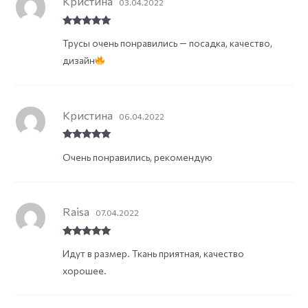
Кристина
03.04.2022
Rated
5
out
Трусы очень понравились — посадка, качество,
of 5
дизайн
Кристина
06.04.2022
Rated
5
out
Очень понравились, рекомендую
of 5
Raisa
07.04.2022
Rated
5
out
Идут в размер. Ткань приятная, качество
of 5
хорошее.