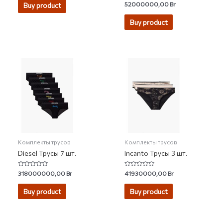
Rated
52000000,00
Br
Buy product
4.94
out of 5
Buy product
Комплекты трусов
Комплекты трусов
Diesel Трусы 7 шт.
Incanto Трусы 3 шт.
Rated
Rated
318000000,00
Br
41930000,00
Br
0
0
out
out
of
of
Buy product
Buy product
5
5