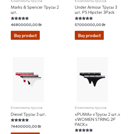
Комплекты трусов
Комплекты трусов
Marks & Spencer Трусы 2
Under Armour Трусы 3
шт.
шт. PS Hipster 3Pack
Rated
Rated
46800000,00
Br
57000000,00
Br
4.62
4.90
out of 5
out of 5
Buy product
Buy product
Комплекты трусов
Комплекты трусов
Diesel Трусы 3 шт.
«PUMA» «Трусы 2 шт.»
«WOMEN STRING 2P
PACK»
Rated
74400000,00
Br
4.97
out of 5