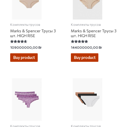
Комплекты трусов
Комплекты трусов
Marks & Spencer Трусы 3
Marks & Spencer Трусы 3
шт. HIGH RISE
шт. HIGH RISE
Rated
Rated
109000000,00
Br
144000000,00
Br
4.43
4.80
out of 5
out of 5
Buy product
Buy product
Комплекты трусов
Комплекты трусов