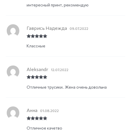
интересный принт, рекомендую
Гаврись Надежда
09.07.2022
Rated
5
out
Классные
of 5
Aleksandr
12.07.2022
Rated
5
out
Отличные трусики. Жена очень довольна
of 5
Анна
01.08.2022
Rated
5
out
Отличное качетво
of 5