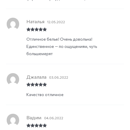
Наталья
12.05.2022
Rated
5
out
Отличное белье! Очень довольна!
of 5
Единственное — по ощущениям, чуть
большемерят
Джалала
03.06.2022
Rated
5
out
Качество отличное
of 5
Вадим
04.06.2022