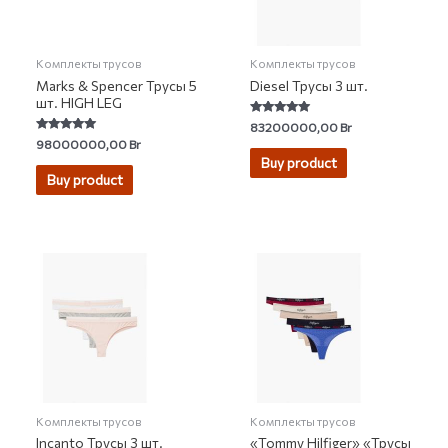
Комплекты трусов
Комплекты трусов
Marks & Spencer Трусы 5
Diesel Трусы 3 шт.
шт. HIGH LEG
Rated
83200000,00
Br
5.00
Rated
98000000,00
Br
out of 5
4.92
Buy product
out of 5
Buy product
Комплекты трусов
Комплекты трусов
Incanto Трусы 3 шт.
«Tommy Hilfiger» «Трусы