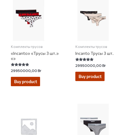
Комплекты трусов
Комплекты трусов
«Incanto» «Трусы 3 шт.»
Incanto Трусы 3 шт.
«»
Rated
29950000,00
Br
5.00
Rated
29950000,00
Br
out of 5
4.91
Buy product
out of 5
Buy product