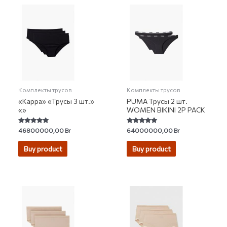
Комплекты трусов
Комплекты трусов
«Kappa» «Трусы 3 шт.»
PUMA Трусы 2 шт.
«»
WOMEN BIKINI 2P PACK
Rated
Rated
46800000,00
Br
64000000,00
Br
5.00
4.84
out of 5
out of 5
Buy product
Buy product