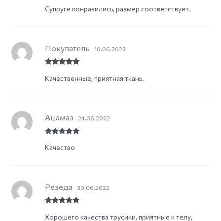
Rated
5
out
Супруге понравились, размер соответствует.
of 5
Покупатель
10.06.2022
Rated
5
out
Качественные, приятная ткань.
of 5
Ацамаз
24.06.2022
Rated
5
out
Качество
of 5
Резеда
30.06.2022
Rated
5
out
Хорошего качества трусики, приятные к телу,
of 5