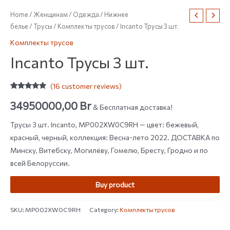
Home
/
Женщинам
/
Одежда
/
Нижнее
белье
/
Трусы
/
Комплекты трусов
/ Incanto Трусы 3 шт.
Комплекты трусов
Incanto Трусы 3 шт.
(
16
customer reviews)
Rated
16
4.81
out of 5
34950000,00
Br
& Бесплатная доставка!
based on
customer
ratings
Трусы 3 шт. Incanto, MP002XW0C9RH — цвет: бежевый,
красный, черный, коллекция: Весна-лето 2022. ДОСТАВКА по
Минску, Витебску, Могилёву, Гомелю, Бресту, Гродно и по
всей Белоруссии.
Buy product
SKU:
MP002XW0C9RH
Category:
Комплекты трусов