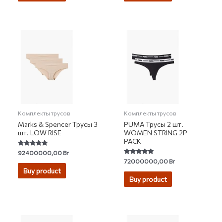
Комплекты трусов
Комплекты трусов
Marks & Spencer Трусы 3
PUMA Трусы 2 шт.
шт. LOW RISE
WOMEN STRING 2P
PACK
Rated
92400000,00
Br
4.92
Rated
72000000,00
Br
out of 5
4.98
Buy product
out of 5
Buy product