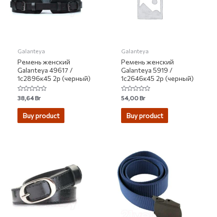
Galanteya
Galanteya
Ремень женский
Ремень женский
Galanteya 49617 /
Galanteya 5919 /
1с2896к45 2р (черный)
1с2646к45 2р (черный)
Rated
Rated
38,64
Br
54,00
Br
0
0
out
out
of
of
Buy product
Buy product
5
5