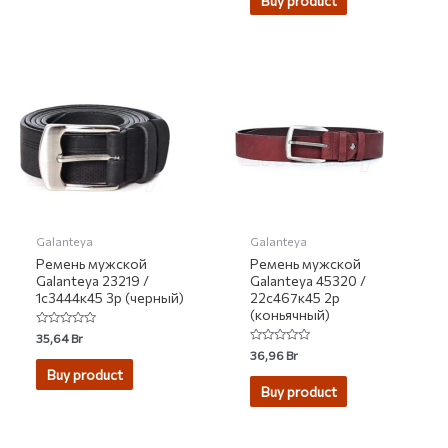
Buy product
5
Galanteya
Galanteya
Ремень мужской
Ремень мужской
Galanteya 23219 /
Galanteya 45320 /
1с3444к45 3р (черный)
22с467к45 2р
(коньячный)
Rated
35,64
Br
0
Rated
36,96
Br
out
0
of
Buy product
out
5
of
Buy product
5