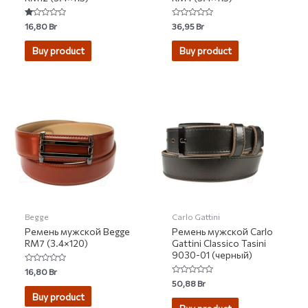
Rated
Rated
16,80
Br
36,95
Br
1.00
0
out
out
of
of
Buy product
Buy product
5
5
Begge
Carlo Gattini
Ремень мужской Begge
Ремень мужской Carlo
RM7 (3.4×120)
Gattini Classico Tasini
9030-01 (черный)
Rated
16,80
Br
0
Rated
50,88
Br
out
0
of
Buy product
out
5
of