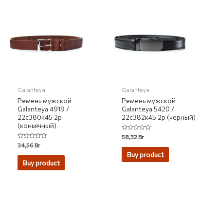
Galanteya
Galanteya
Ремень мужской
Ремень мужской
Galanteya 4919 /
Galanteya 5420 /
22с380к45 2р
22с382к45 2р (черный)
(коньячный)
Rated
58,32
Br
0
Rated
34,56
Br
out
0
of
Buy product
out
5
of
Buy product
5