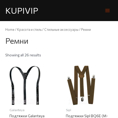
KUPIVIP
Home
/
Красота и стиль
/
Стильные аксессуары
/ Ремни
Ремни
Showing all 26 results
Galanteya
Sipl
Подтяжки Galanteya
Подтяжки Sipl BQ6E (М-