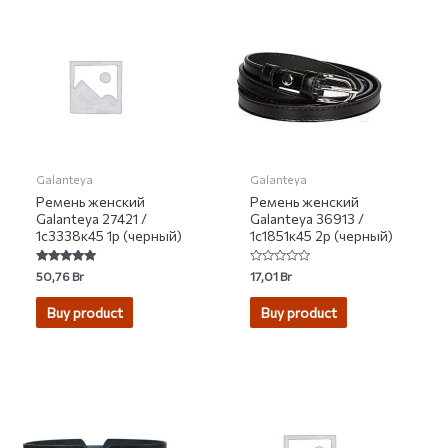
Galanteya
Galanteya
Ремень женский
Ремень женский
Galanteya 27421 /
Galanteya 36913 /
1с3338к45 1р (черный)
1с1851к45 2р (черный)
Rated
Rated
50,76
Br
17,01
Br
5.00
0
out of 5
out
of
Buy product
Buy product
5