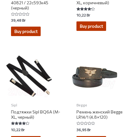
40821 / 22с593к45
XL, коричневый)
(черный)
Rated
10,22
Br
4.00
Rated
39,48
Br
out of 5
0
Buy product
out
of
Buy product
5
Sipl
Begge
Подтяжки Sipl BQ6А (М-
Ремень женский Begge
XL, черный)
LR14/1 (4.8×120)
Rated
Rated
10,22
Br
36,95
Br
4.00
0
out of 5
out