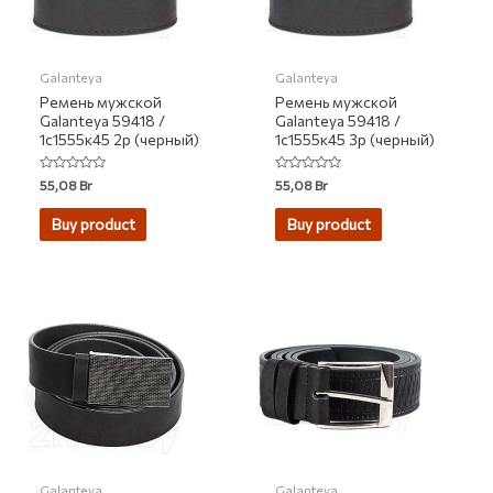
Galanteya
Galanteya
Ремень мужской
Ремень мужской
Galanteya 59418 /
Galanteya 59418 /
1с1555к45 2р (черный)
1с1555к45 3р (черный)
Rated
Rated
55,08
Br
55,08
Br
0
0
out
out
of
of
Buy product
Buy product
5
5
Galanteya
Galanteya