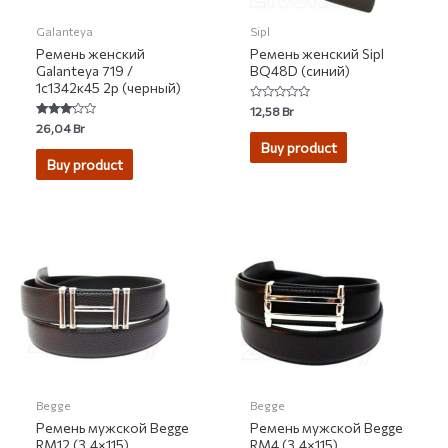
Galanteya
Sipl
Ремень женский
Ремень женский Sipl
Galanteya 719 /
BQ48D (синий)
1с1342к45 2р (черный)
Rated
12,58
Br
0
Rated
26,04
Br
out
3.00
of
Buy product
out of 5
5
Buy product
Begge
Begge
Ремень мужской Begge
Ремень мужской Begge
RM12 (3.4×115)
RM4 (3.4×115)