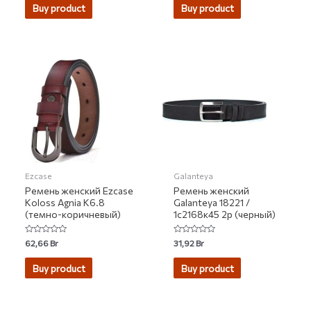
of
Buy product
Buy product
5
Ezcase
Galanteya
Ремень женский Ezcase
Ремень женский
Koloss Agnia K6.8
Galanteya 18221 /
(темно-коричневый)
1с2168к45 2р (черный)
Rated
Rated
62,66
Br
31,92
Br
0
0
out
out
of
of
Buy product
Buy product
5
5