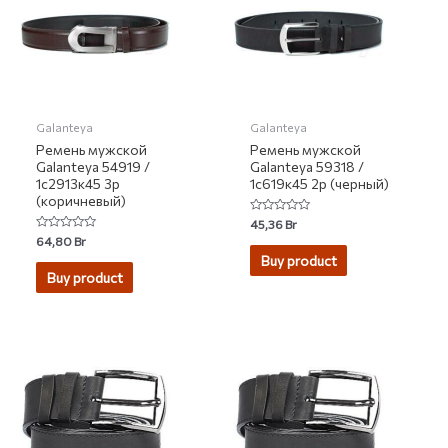
Galanteya
Galanteya
Ремень мужской
Ремень мужской
Galanteya 54919 /
Galanteya 59318 /
1с2913к45 3р
1с619к45 2р (черный)
(коричневый)
Rated
45,36
Br
0
Rated
64,80
Br
out
0
of
Buy product
out
5
of
Buy product
5