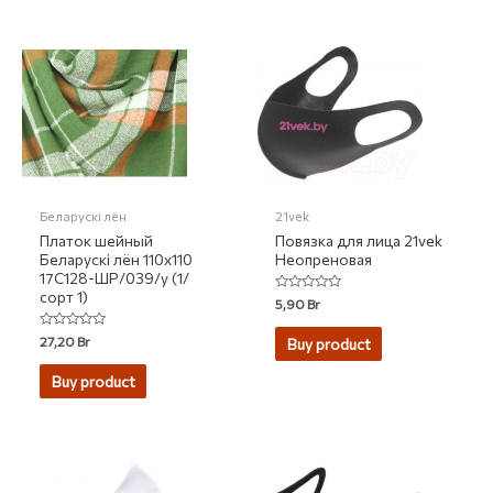
Беларускі лён
21vek
Платок шейный
Повязка для лица 21vek
Беларускі лён 110х110
Неопреновая
17С128-ШР/039/у (1/
сорт 1)
Rated
5,90
Br
0
out
of
Rated
27,20
Br
Buy product
5
0
out
of
Buy product
5