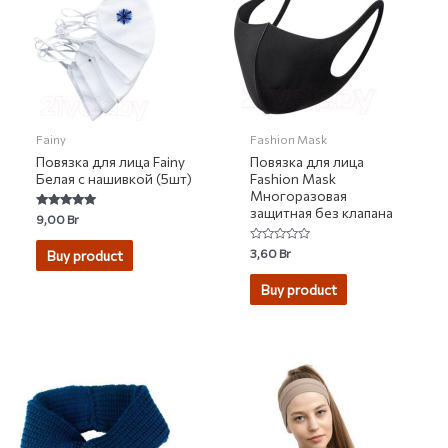
Fainy
Fashion Mask
Повязка для лица Fainy
Повязка для лица
Белая с нашивкой (5шт)
Fashion Mask
Многоразовая
защитная без клапана
Rated
9,00
Br
5.00
out of 5
Rated
3,60
Br
Buy product
0
out
of
Buy product
5