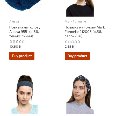
Alesya
Mark Formelle
Повязка на голову
Повязка на голову Mark
Alesya 9551 (р.56,
Formelle 212003 (р.56,
темно-синий)
песочный)
Rated
Rated
10,80
Br
2,85
Br
0
0
out
out
of
of
Buy product
Buy product
5
5