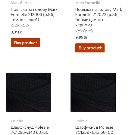
Mark Formelle
Mark Formelle
Повязка на голову Mark
Повязка на голову Mark
Formelle 212003 (р.56,
Formelle 212022 (р.56,
темно-серый)
белые цветы на
черном)
Rated
3,31
Br
0
Rated
9,95
Br
out
0
of
Buy product
out
5
of
Buy product
5
Polesie
Polesie
Шарф-снуд Polesie
Шарф-снуд Polesie
7С1258-Д43 63×50
7С1258-Д43 68×50