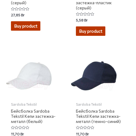
(серый)
застежка-пластик
(серый)
Rated
27,85
Br
0
Rated
5,58
Br
out
0
of
Buy product
out
5
of
Buy product
5
Sardoba Tekstil
Sardoba Tekstil
Бейсболка Sardoba
Бейсболка Sardoba
Tekstil Кепи застежка-
Tekstil Кепи застежка-
металл (белый)
металл (темно-синий)
Rated
Rated
11,70
Br
11,70
Br