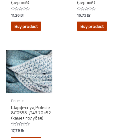
(черный)
(черный)
Rated
Rated
11,26
Br
16,73
Br
0
0
out
out
of
of
Buy product
Buy product
5
5
Polesie
Шарф-снуд Polesie
8С0558-Д43 70×52
(камея голубая)
Rated
17,79
Br
0
out