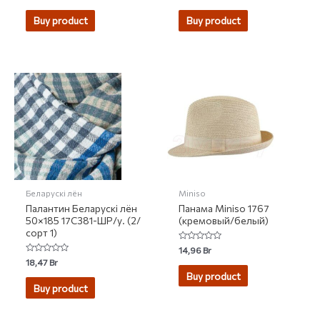
0
0
out
out
of
of
Buy product
Buy product
5
5
Беларускі лён
Miniso
Палантин Беларускі лён
Панама Miniso 1767
50×185 17С381-ШР/у. (2/
(кремовый/белый)
сорт 1)
Rated
14,96
Br
0
Rated
18,47
Br
out
0
of
Buy product
out
5
of
Buy product
5