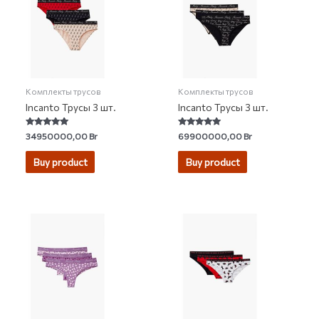
Комплекты трусов
Комплекты трусов
Incanto Трусы 3 шт.
Incanto Трусы 3 шт.
Rated
Rated
34950000,00
Br
69900000,00
Br
4.81
4.91
out of 5
out of 5
Buy product
Buy product