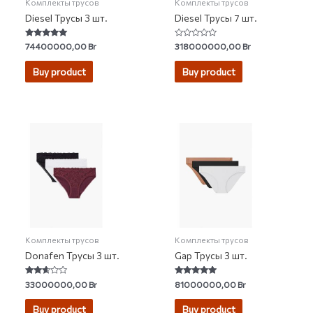
Комплекты трусов
Комплекты трусов
Diesel Трусы 3 шт.
Diesel Трусы 7 шт.
Rated
Rated
74400000,00
Br
318000000,00
Br
4.97
0
out of 5
out
of
Buy product
Buy product
5
Комплекты трусов
Комплекты трусов
Donafen Трусы 3 шт.
Gap Трусы 3 шт.
Rated
Rated
33000000,00
Br
81000000,00
Br
2.50
4.73
out of
out of 5
5
Buy product
Buy product