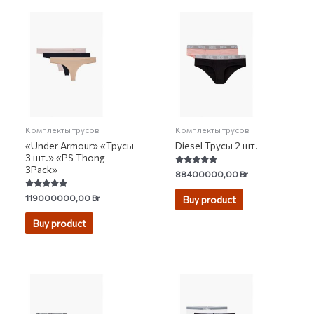
Комплекты трусов
Комплекты трусов
«Under Armour» «Трусы
Diesel Трусы 2 шт.
3 шт.» «PS Thong
3Pack»
Rated
88400000,00
Br
5.00
out of 5
Rated
119000000,00
Br
Buy product
4.66
out of 5
Buy product