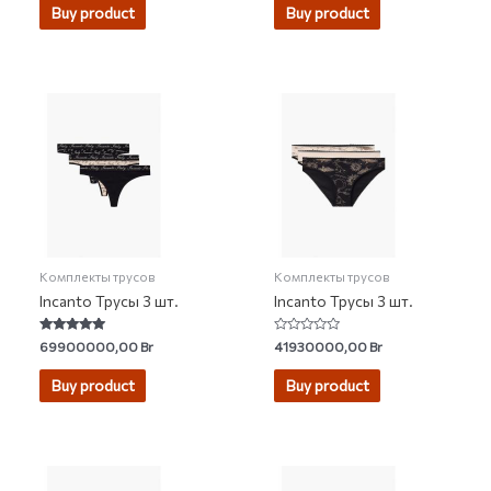
Buy product
Buy product
Комплекты трусов
Комплекты трусов
Incanto Трусы 3 шт.
Incanto Трусы 3 шт.
Rated
Rated
69900000,00
Br
41930000,00
Br
4.89
0
out of 5
out
of
Buy product
Buy product
5