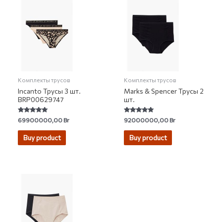
Комплекты трусов
Комплекты трусов
Incanto Трусы 3 шт.
Marks & Spencer Трусы 2
BRP00629747
шт.
Rated
Rated
69900000,00
Br
92000000,00
Br
5.00
4.83
out of 5
out of 5
Buy product
Buy product