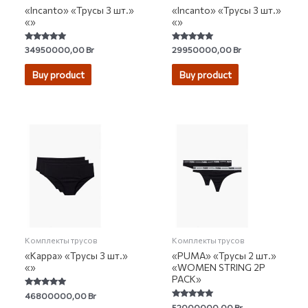
«Incanto» «Трусы 3 шт.»
«Incanto» «Трусы 3 шт.»
«»
«»
Rated
Rated
34950000,00
Br
29950000,00
Br
5.00
4.91
out of 5
out of 5
Buy product
Buy product
Комплекты трусов
Комплекты трусов
«Kappa» «Трусы 3 шт.»
«PUMA» «Трусы 2 шт.»
«»
«WOMEN STRING 2P
PACK»
Rated
46800000,00
Br
5.00
Rated
52000000,00
Br