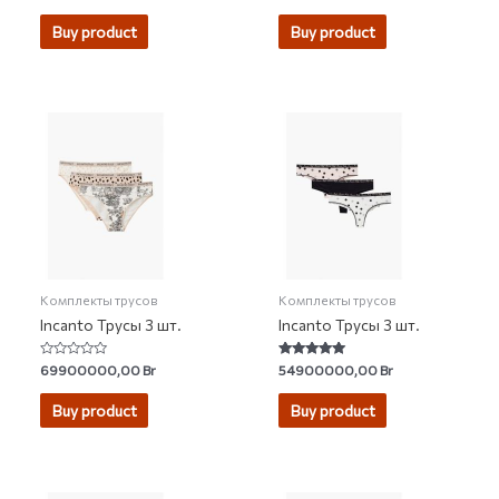
4.75
4.73
out of 5
out of 5
Buy product
Buy product
Комплекты трусов
Комплекты трусов
Incanto Трусы 3 шт.
Incanto Трусы 3 шт.
Rated
Rated
69900000,00
Br
54900000,00
Br
0
5.00
out
out of 5
of
Buy product
Buy product
5