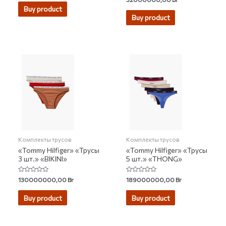
out of 5
4.94
Buy product
out of 5
Buy product
Комплекты трусов
Комплекты трусов
«Tommy Hilfiger» «Трусы
«Tommy Hilfiger» «Трусы
3 шт.» «BIKINI»
5 шт.» «THONG»
Rated
Rated
130000000,00
Br
189000000,00
Br
0
0
out
out
of
of
Buy product
Buy product
5
5