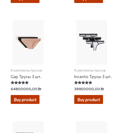
Комплекты трусов
Комплекты трусов
Gap Трусы 3 шт.
Incanto Трусы 3 шт.
Rated
Rated
64800000,00
Br
39950000,00
Br
4.75
4.67
out of 5
out of 5
Buy product
Buy product