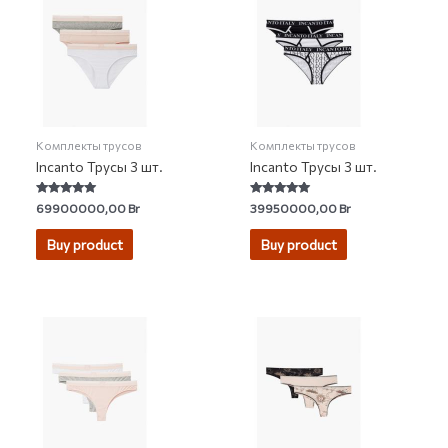
Комплекты трусов
Комплекты трусов
Incanto Трусы 3 шт.
Incanto Трусы 3 шт.
Rated
Rated
69900000,00
Br
39950000,00
Br
5.00
4.86
out of 5
out of 5
Buy product
Buy product