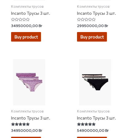
Комплекты трусов
Комплекты трусов
Incanto Трусы 3 шт.
Incanto Трусы 3 шт.
Rated
Rated
34950000,00
Br
29950000,00
Br
0
0
out
out
of
of
Buy product
Buy product
5
5
Комплекты трусов
Комплекты трусов
Incanto Трусы 3 шт.
Incanto Трусы 3 шт.
Rated
Rated
34950000,00
Br
54900000,00
Br
4.75
4.93
out of 5
out of 5