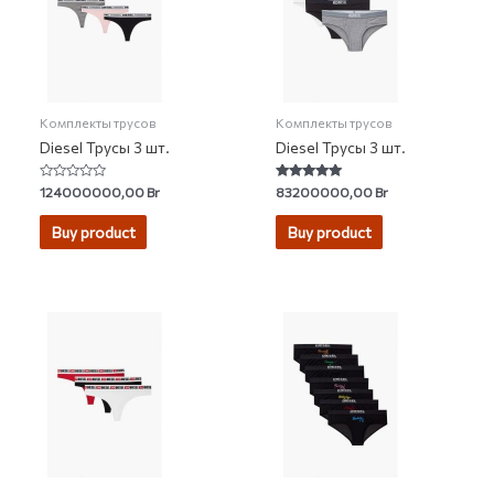
Комплекты трусов
Комплекты трусов
Diesel Трусы 3 шт.
Diesel Трусы 3 шт.
Rated
Rated
124000000,00
Br
83200000,00
Br
0
5.00
out
out of 5
of
Buy product
Buy product
5