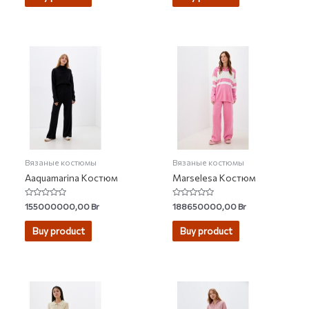
Вязаные костюмы
Вязаные костюмы
Aaquamarina Костюм
Marselesa Костюм
Rated
Rated
155000000,00
Br
188650000,00
Br
0
0
out
out
of
of
Buy product
Buy product
5
5