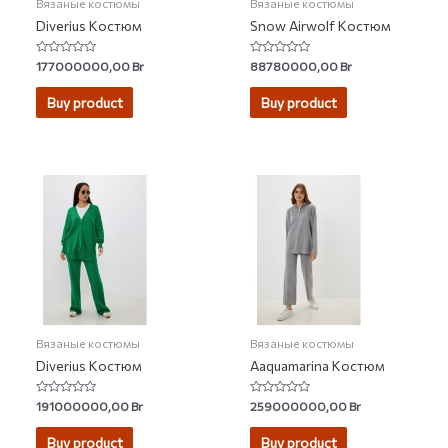
Вязаные костюмы
Вязаные костюмы
Diverius Костюм
Snow Airwolf Костюм
Rated
Rated
177000000,00
Br
88780000,00
Br
0
0
out
out
of
of
Buy product
Buy product
5
5
Вязаные костюмы
Вязаные костюмы
Diverius Костюм
Aaquamarina Костюм
Rated
Rated
191000000,00
Br
259000000,00
Br
0
0
out
out
of
of
Buy product
Buy product
5
5