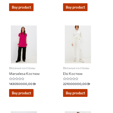
0
4.60
out
out of 5
of
Buy product
Buy product
5
Вязаные костюмы
Вязаные костюмы
Marselesa Костюм
Elsi Костюм
Rated
Rated
143050000,00
Br
221000000,00
Br
0
0
out
out
of
of
Buy product
Buy product
5
5