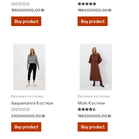
Rated
Rated
155000000,00
Br
186000000,00
Br
0
5.00
out
out of 5
of
Buy product
Buy product
5
Вязаные костюмы
Вязаные костюмы
Aaquamarina Костюм
Moki Костюм
Rated
Rated
210000000,00
Br
195000000,00
Br
0
4.20
out
out of 5
of
Buy product
Buy product
5