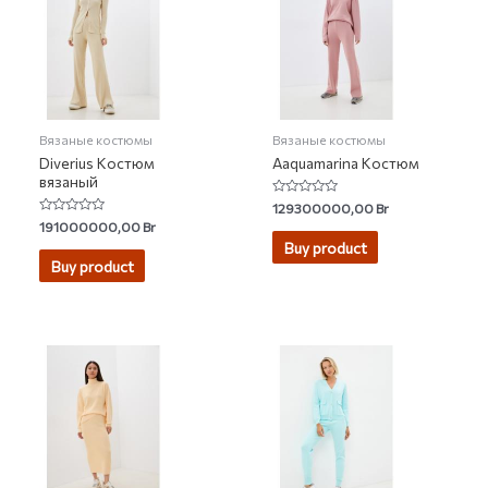
Вязаные костюмы
Вязаные костюмы
Diverius Костюм
Aaquamarina Костюм
вязаный
Rated
129300000,00
Br
0
Rated
191000000,00
Br
out
0
of
Buy product
out
5
of
Buy product
5