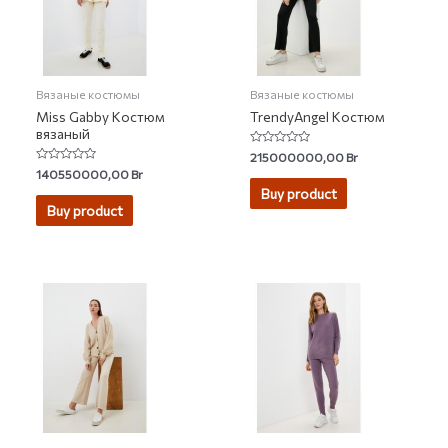
Вязаные костюмы
Вязаные костюмы
Miss Gabby Костюм
TrendyAngel Костюм
вязаный
Rated
215000000,00
Br
0
Rated
140550000,00
Br
out
0
of
Buy product
out
5
of
Buy product
5