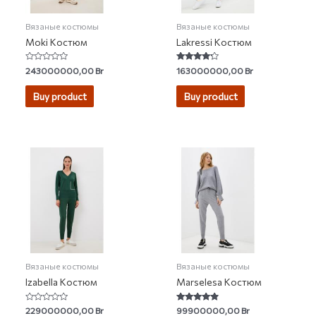
Вязаные костюмы
Вязаные костюмы
Moki Костюм
Lakressi Костюм
Rated
Rated
243000000,00
Br
163000000,00
Br
0
4.00
out
out of 5
of
Buy product
Buy product
5
Вязаные костюмы
Вязаные костюмы
Izabella Костюм
Marselesa Костюм
Rated
Rated
229000000,00
Br
99900000,00
Br