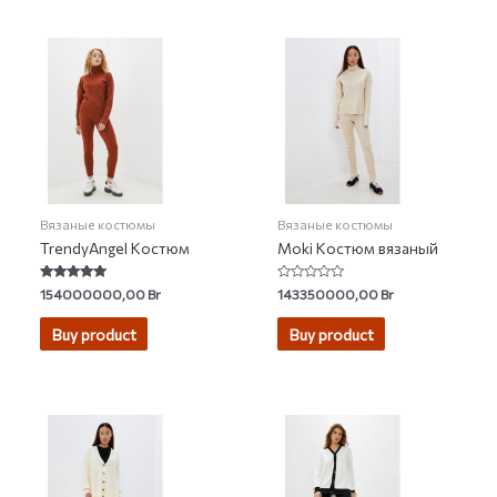
Вязаные костюмы
Вязаные костюмы
TrendyAngel Костюм
Moki Костюм вязаный
Rated
Rated
154000000,00
Br
143350000,00
Br
4.71
0
out of 5
out
of
Buy product
Buy product
5