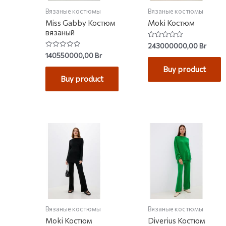
Вязаные костюмы
Вязаные костюмы
Miss Gabby Костюм
Moki Костюм
вязаный
Rated
243000000,00
Br
0
Rated
140550000,00
Br
out
0
of
out
Buy product
5
of
Buy product
5
Вязаные костюмы
Вязаные костюмы
Moki Костюм
Diverius Костюм