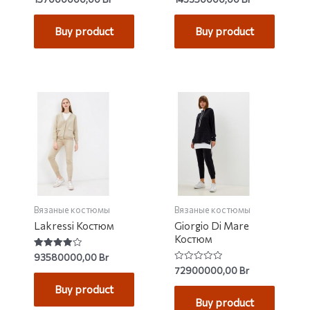
0
0
out
out
of
of
Buy product
Buy product
5
5
Вязаные костюмы
Вязаные костюмы
Lakressi Костюм
Giorgio Di Mare
Костюм
Rated
93580000,00
Br
4.00
Rated
72900000,00
Br
out of 5
0
out
Buy product
of
Buy product
5