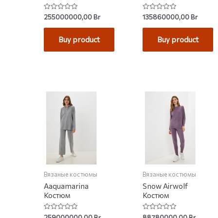
Rated
Rated
255000000,00
Br
135860000,00
Br
0
0
out
out
of
of
Buy product
Buy product
5
5
Вязаные костюмы
Вязаные костюмы
Aaquamarina
Snow Airwolf
Костюм
Костюм
Rated
Rated
259000000,00
Br
88780000,00
Br