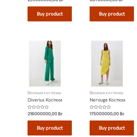
0
0
out
out
of
of
Buy product
Buy product
5
5
Вязаные костюмы
Вязаные костюмы
Diverius Костюм
Nerouge Костюм
Rated
Rated
216000000,00
Br
175000000,00
Br
0
0
out
out
of
of
Buy product
Buy product
5
5