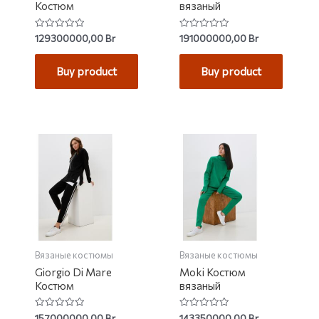
Костюм
вязаный
Rated
Rated
129300000,00
Br
191000000,00
Br
0
0
out
out
of
of
Buy product
Buy product
5
5
Вязаные костюмы
Вязаные костюмы
Giorgio Di Mare
Moki Костюм
Костюм
вязаный
Rated
Rated
157000000,00
Br
143350000,00
Br