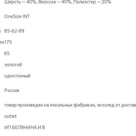
Шерсть — 40%, Вискоза — 40%, Полиэстер — 20%
OneSize INT
и
85-62-89
то
175
65
золотой
однотонный
Россия
товар произведен на локальных фабриках, экослед от доста
outlet
ИП БЕЛЯНИНА И В