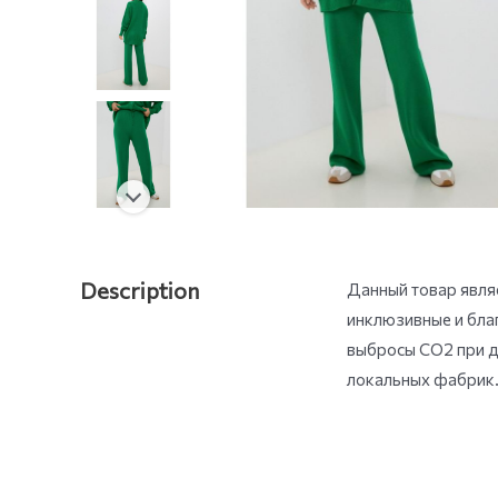
Description
Данный товар являе
инклюзивные и бла
выбросы СО2 при д
локальных фабрик