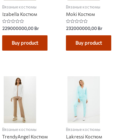
Вязаные костюмы
Вязаные костюмы
Izabella Костюм
Moki Костюм
Rated
Rated
229000000,00
Br
232000000,00
Br
0
0
out
out
of
of
Buy product
Buy product
5
5
Вязаные костюмы
Вязаные костюмы
TrendyAngel Костюм
Lakressi Костюм