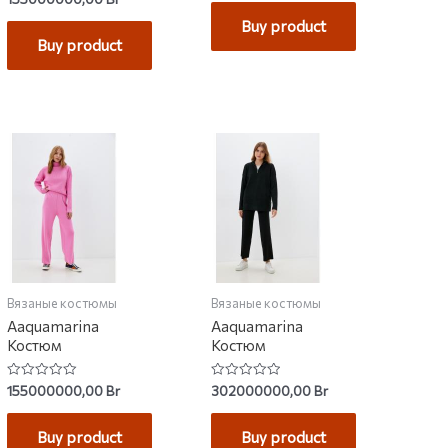
out
0
of
out
Buy product
5
of
Buy product
5
Вязаные костюмы
Вязаные костюмы
Aaquamarina
Aaquamarina
Костюм
Костюм
Rated
Rated
155000000,00
Br
302000000,00
Br
0
0
out
out
of
of
Buy product
Buy product
5
5