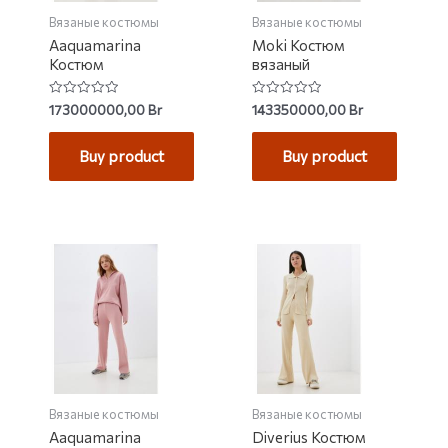
Вязаные костюмы
Вязаные костюмы
Aaquamarina
Moki Костюм
Костюм
вязаный
Rated
Rated
173000000,00
Br
143350000,00
Br
0
0
out
out
of
of
Buy product
Buy product
5
5
Вязаные костюмы
Вязаные костюмы
Aaquamarina
Diverius Костюм