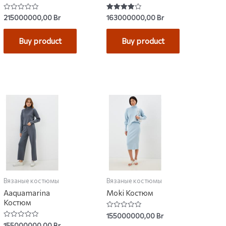
Rated
Rated
215000000,00
Br
163000000,00
Br
0
4.00
out
out of 5
of
Buy product
Buy product
5
Вязаные костюмы
Вязаные костюмы
Aaquamarina
Moki Костюм
Костюм
Rated
155000000,00
Br
0
Rated
155000000,00
Br