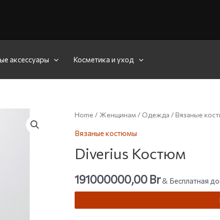
ые аксессуары
Косметика и уход
Home
/
Женщинам
/
Одежда
/
Вязаные кос
Вязаные костюмы
Diverius Костюм
191000000,00
Br
& Бесплатная до