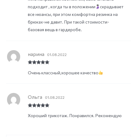
подходит , когда ты в положении
скрадывает
все нюансы, при этом комфортна резинка на
брюках-не давит. При такой стоимости-
базовая вещь в гардеробе.
нарина
01.08.2022
Rated
5
out
Очень классный,хорошее качество
of 5
Ольга
01.08.2022
Rated
5
out
Хороший трикотаж. Понравился. Рекомендую
of 5