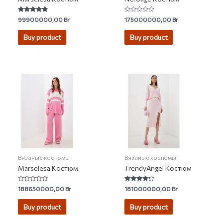
Rated
Rated
99900000,00
Br
175000000,00
Br
4.60
0
out of 5
out
of
Buy product
Buy product
5
Вязаные костюмы
Вязаные костюмы
Marselesa Костюм
TrendyAngel Костюм
Rated
Rated
188650000,00
Br
181000000,00
Br
0
4.00
out
out of 5
of
Buy product
Buy product
5