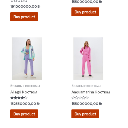
Rated
155000000,00
Br
0
Rated
191000000,00
Br
out
0
of
Buy product
out
5
of
Buy product
5
Вязаные костюмы
Вязаные костюмы
Allegri Костюм
Aaquamarina Костюм
Rated
Rated
152550000,00
Br
155000000,00
Br
4.00
0
out of 5
out
of
Buy product
Buy product
5