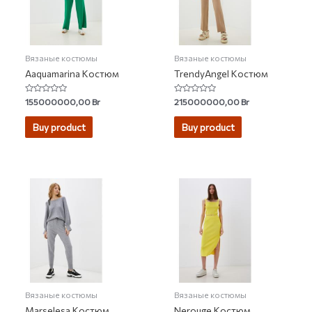
Вязаные костюмы
Вязаные костюмы
Aaquamarina Костюм
TrendyAngel Костюм
Rated
Rated
155000000,00
Br
215000000,00
Br
0
0
out
out
of
of
Buy product
Buy product
5
5
Вязаные костюмы
Вязаные костюмы
Marselesa Костюм
Nerouge Костюм