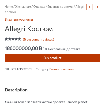
Home
/
Женщинам
/
Одежда
/
Вязаные костюмы
/ Allegri
Костюм
Вязаные костюмы
Allegri Костюм
(
5
customer reviews)
Rated
5
5.00
out of 5
186000000,00
Br
& Бесплатная доставка!
based on
customer
ratings
Buy product
SKU:
RTLABP232301
Category:
Вязаные костюмы
Description
Данный товар является частью проекта Lamoda planet —