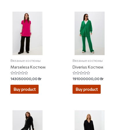
Вязаные костюмы
Вязаные костюмы
Marselesa Костюм
Diverius Костюм
Rated
Rated
143050000,00
Br
191000000,00
Br
0
0
out
out
of
of
Buy product
Buy product
5
5