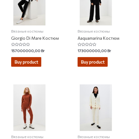
Вязаные костюмы
Вязаные костюмы
Giorgio Di Mare Костюм
Aaquamarina Костюм
Rated
Rated
157000000,00
Br
173000000,00
Br
0
0
out
out
of
of
Buy product
Buy product
5
5
Вязаные костюмы
Вязаные костюмы