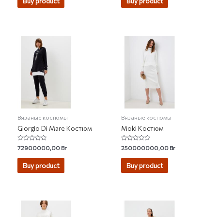
Buy product
Buy product
5
5
Вязаные костюмы
Вязаные костюмы
Giorgio Di Mare Костюм
Moki Костюм
Rated
Rated
72900000,00
Br
250000000,00
Br
0
0
out
out
of
of
Buy product
Buy product
5
5