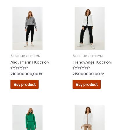
Вязаные костюмы
Вязаные костюмы
Aaquamarina Костюм
TrendyAngel Костюм
Rated
Rated
210000000,00
Br
215000000,00
Br
0
0
out
out
of
of
Buy product
Buy product
5
5