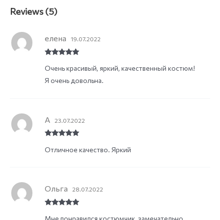
Reviews (5)
елена
19.07.2022
Rated
5
out
Очень красивый, яркий, качественный костюм!
of 5
Я очень довольна.
А
23.07.2022
Rated
5
out
Отличное качество. Яркий
of 5
Ольга
28.07.2022
Rated
5
out
Мне понравился костюмчик, замечательно
of 5