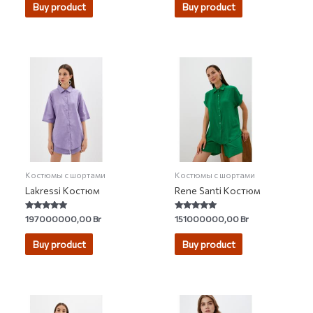
of 5
5
Buy product
Buy product
Костюмы с шортами
Костюмы с шортами
Lakressi Костюм
Rene Santi Костюм
Rated
Rated
197000000,00
Br
151000000,00
Br
5.00
5.00
out of 5
out of 5
Buy product
Buy product