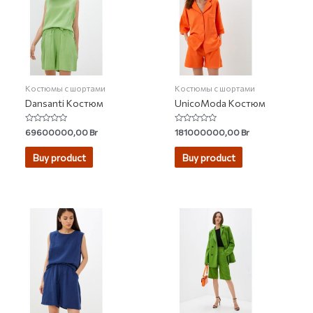
Костюмы с шортами
Костюмы с шортами
Dansanti Костюм
UnicoModa Костюм
Rated
Rated
69600000,00
Br
181000000,00
Br
0
0
out
out
of
of
Buy product
Buy product
5
5