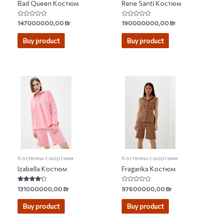
Bad Queen Костюм
Rene Santi Костюм
Rated
Rated
147000000,00
Br
190000000,00
Br
0
0
out
out
of
of
Buy product
Buy product
5
5
Костюмы с шортами
Костюмы с шортами
Izabella Костюм
Fragarika Костюм
Rated
Rated
131000000,00
Br
97600000,00
Br
4.00
0
out of 5
out
of
Buy product
Buy product
5