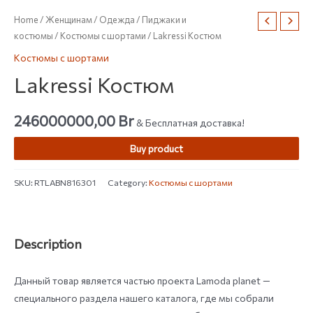
Home
/
Женщинам
/
Одежда
/
Пиджаки и
костюмы
/
Костюмы с шортами
/ Lakressi Костюм
Костюмы с шортами
Lakressi Костюм
246000000,00
Br
& Бесплатная доставка!
Buy product
SKU:
RTLABN816301
Category:
Костюмы с шортами
Description
Данный товар является частью проекта Lamoda planet —
специального раздела нашего каталога, где мы собрали