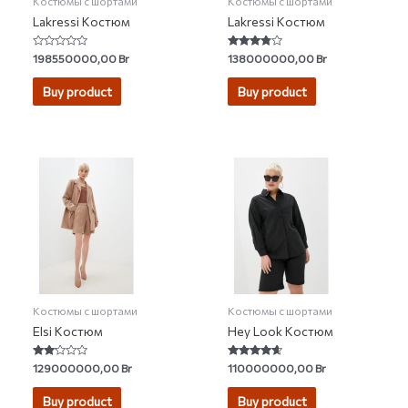
Костюмы с шортами
Костюмы с шортами
Lakressi Костюм
Lakressi Костюм
Rated
Rated
198550000,00
Br
138000000,00
Br
0
3.60
out
out of 5
of
Buy product
Buy product
5
Костюмы с шортами
Костюмы с шортами
Elsi Костюм
Hey Look Костюм
Rated
Rated
129000000,00
Br
110000000,00
Br
2.00
4.40
out
out of 5
of 5
Buy product
Buy product