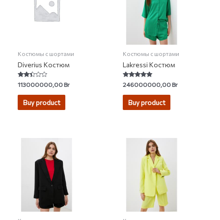
Костюмы с шортами
Костюмы с шортами
Diverius Костюм
Lakressi Костюм
Rated
Rated
113000000,00
Br
246000000,00
Br
2.25
5.00
out of
out of 5
5
Buy product
Buy product