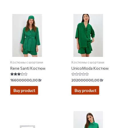
Костюмы с шортами
Костюмы с шортами
Rene Santi Костюм
UnicoModa Костюм
Rated
Rated
166000000,00
Br
202000000,00
Br
3.00
0
out of 5
out
of
Buy product
Buy product
5