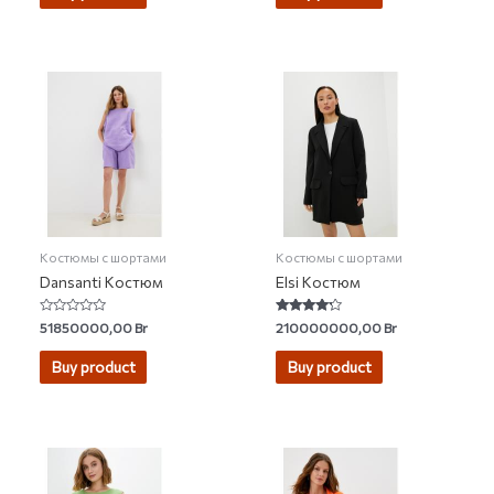
Костюмы с шортами
Костюмы с шортами
Dansanti Костюм
Elsi Костюм
Rated
Rated
51850000,00
Br
210000000,00
Br
0
4.00
out
out of 5
of
Buy product
Buy product
5