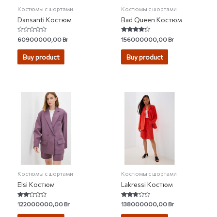
Костюмы с шортами
Костюмы с шортами
Dansanti Костюм
Bad Queen Костюм
Rated
Rated
60900000,00
Br
156000000,00
Br
0
4.07
out
out of 5
of
Buy product
Buy product
5
Костюмы с шортами
Костюмы с шортами
Elsi Костюм
Lakressi Костюм
Rated
Rated
122000000,00
Br
138000000,00
Br
2.00
2.60
out
out of