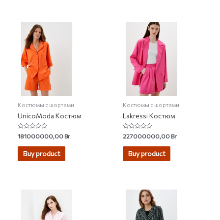
Костюмы с шортами
Костюмы с шортами
UnicoModa Костюм
Lakressi Костюм
Rated
Rated
181000000,00
Br
227000000,00
Br
0
0
out
out
of
of
Buy product
Buy product
5
5