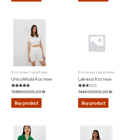
Костюмы с шортами
Костюмы с шортами
UnicoModa Костюм
Lakressi Костюм
Rated
Rated
108800000,00
Br
144000000,00
Br
4.50
2.50
out of 5
out of
5
Buy product
Buy product