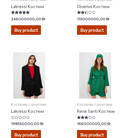
Lakressi Костюм
Diverius Костюм
Rated
Rated
246000000,00
Br
113000000,00
Br
5.00
2.25
out of 5
out of
5
Buy product
Buy product
Костюмы с шортами
Костюмы с шортами
Lakressi Костюм
Rene Santi Костюм
Rated
Rated
198550000,00
Br
166000000,00
Br
0
3.00
out
out of 5
of
Buy product
Buy product
5