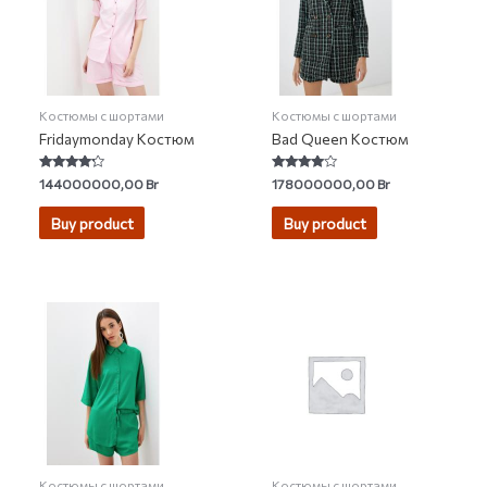
Костюмы с шортами
Костюмы с шортами
Fridaymonday Костюм
Bad Queen Костюм
Rated
Rated
144000000,00
Br
178000000,00
Br
4.00
3.75
out of 5
out of 5
Buy product
Buy product
Костюмы с шортами
Костюмы с шортами