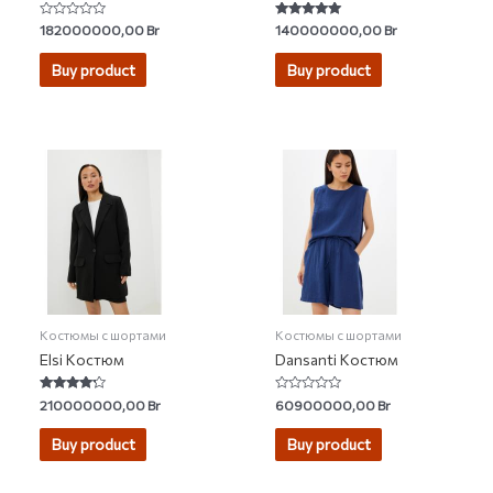
Rated
Rated
182000000,00
Br
140000000,00
Br
0
4.75
out
out of 5
of
Buy product
Buy product
5
Костюмы с шортами
Костюмы с шортами
Elsi Костюм
Dansanti Костюм
Rated
Rated
210000000,00
Br
60900000,00
Br
4.00
0
out of 5
out
of
Buy product
Buy product
5