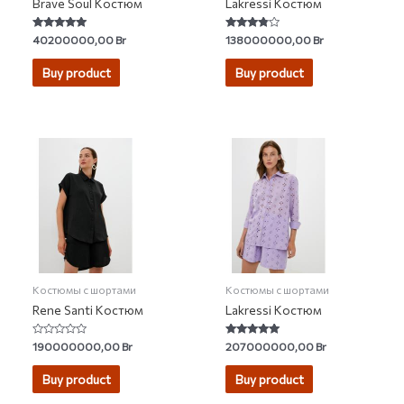
Brave Soul Костюм
Lakressi Костюм
Rated
Rated
40200000,00
Br
138000000,00
Br
5.00
3.60
out of 5
out of 5
Buy product
Buy product
Костюмы с шортами
Костюмы с шортами
Rene Santi Костюм
Lakressi Костюм
Rated
Rated
190000000,00
Br
207000000,00
Br
0
5.00
out
out of 5
of
Buy product
Buy product
5