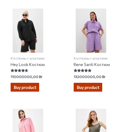
Костюмы с шортами
Костюмы с шортами
Hey Look Костюм
Rene Santi Костюм
Rated
Rated
110000000,00
Br
132000000,00
Br
4.40
5.00
out of 5
out of 5
Buy product
Buy product