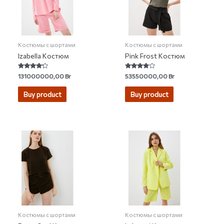
Костюмы с шортами
Костюмы с шортами
Izabella Костюм
Pink Frost Костюм
Rated
Rated
131000000,00
Br
53550000,00
Br
4.00
3.67
out of 5
out of 5
Buy product
Buy product
Костюмы с шортами
Костюмы с шортами