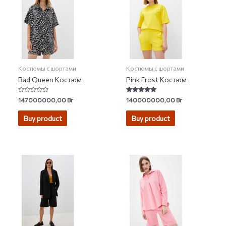
Костюмы с шортами
Костюмы с шортами
Bad Queen Костюм
Pink Frost Костюм
Rated
Rated
147000000,00
Br
140000000,00
Br
0
4.75
out
out of 5
of
Buy product
Buy product
5