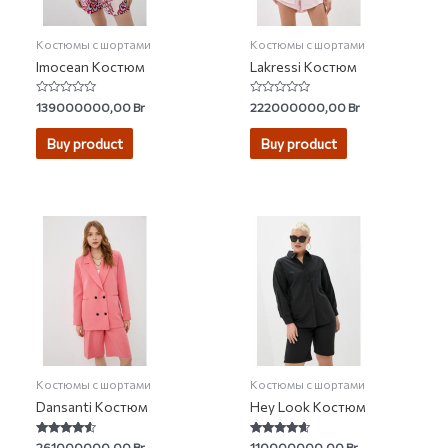
Костюмы с шортами
Костюмы с шортами
Imocean Костюм
Lakressi Костюм
Rated
Rated
139000000,00
Br
222000000,00
Br
0
0
out
out
of
of
Buy product
Buy product
5
5
Костюмы с шортами
Костюмы с шортами
Dansanti Костюм
Hey Look Костюм
Rated
Rated
261000000,00
Br
110000000,00
Br