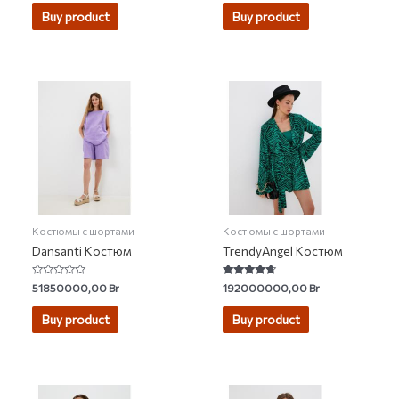
out
out of
of
5
Buy product
Buy product
5
Костюмы с шортами
Костюмы с шортами
Dansanti Костюм
TrendyAngel Костюм
Rated
Rated
51850000,00
Br
192000000,00
Br
0
4.50
out
out of 5
of
Buy product
Buy product
5