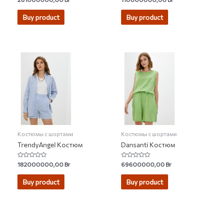
4.33
4.40
out of 5
out of 5
Buy product
Buy product
Костюмы с шортами
Костюмы с шортами
TrendyAngel Костюм
Dansanti Костюм
Rated
Rated
182000000,00
Br
69600000,00
Br
0
0
out
out
of
of
Buy product
Buy product
5
5