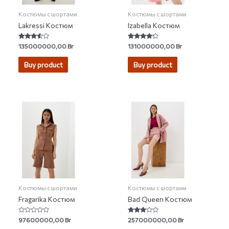
Костюмы с шортами
Костюмы с шортами
Lakressi Костюм
Izabella Костюм
Rated
Rated
135000000,00
Br
131000000,00
Br
3.33
4.00
out of 5
out of 5
Buy product
Buy product
Костюмы с шортами
Костюмы с шортами
Fragarika Костюм
Bad Queen Костюм
Rated
Rated
97600000,00
Br
257000000,00
Br
0
2.75