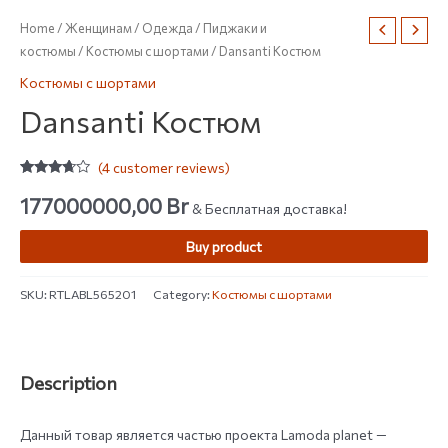
Home
/
Женщинам
/
Одежда
/
Пиджаки и
костюмы
/
Костюмы с шортами
/ Dansanti Костюм
Костюмы с шортами
Dansanti Костюм
(
4
customer reviews)
Rated
4
3.50
out
177000000,00
Br
& Бесплатная доставка!
of 5
based
on
Buy product
customer
ratings
SKU:
RTLABL565201
Category:
Костюмы с шортами
Description
Данный товар является частью проекта Lamoda planet —