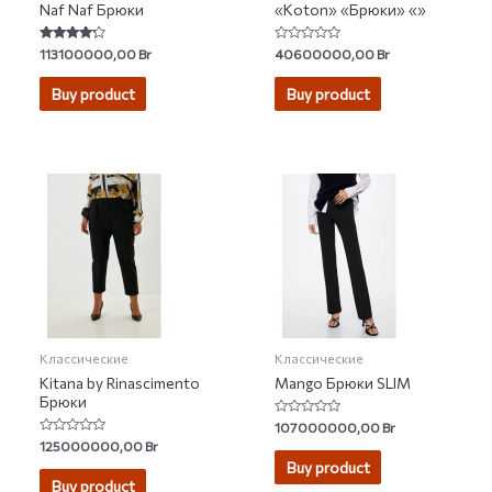
Naf Naf Брюки
«Koton» «Брюки» «»
Rated
Rated
113100000,00
Br
40600000,00
Br
4.00
0
out of 5
out
of
Buy product
Buy product
5
Классические
Классические
Kitana by Rinascimento
Mango Брюки SLIM
Брюки
Rated
107000000,00
Br
0
Rated
125000000,00
Br
out
0
of
Buy product
out
5
of
Buy product
5