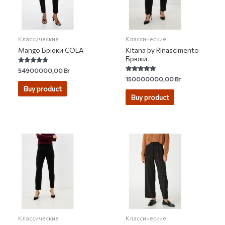
Классические
Классические
Mango Брюки COLA
Kitana by Rinascimento
Брюки
Rated
54900000,00
Br
4.57
Rated
150000000,00
Br
out of 5
5.00
Buy product
out of 5
Buy product
Классические
Классические