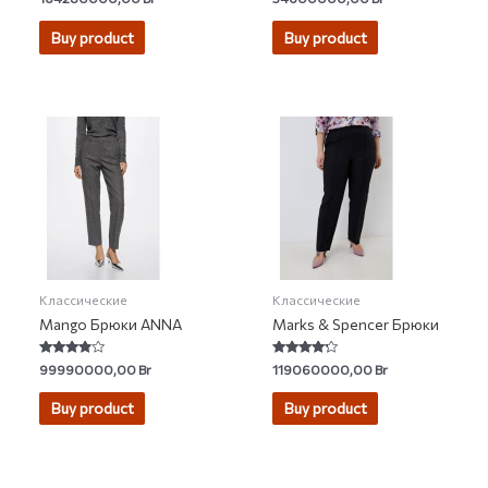
0
0
out
out
of
of
Buy product
Buy product
5
5
Классические
Классические
Mango Брюки ANNA
Marks & Spencer Брюки
Rated
Rated
99990000,00
Br
119060000,00
Br
3.67
4.00
out of 5
out of 5
Buy product
Buy product