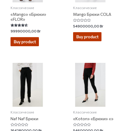
Классические
Классические
«Mango» «Брюки»
Mango Брюки COLA
«FLOR»
Rated
54900000,00
Br
0
Rated
99990000,00
Br
out
4.33
of
Buy product
out of 5
5
Buy product
Классические
Классические
Naf Naf Брюки
«Koton» «Брюки» «»
Rated
Rated
164280000,00
Br
54600000,00
Br