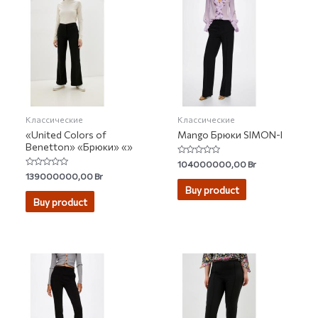
Классические
Классические
«United Colors of
Mango Брюки SIMON-I
Benetton» «Брюки» «»
Rated
104000000,00
Br
0
Rated
139000000,00
Br
out
0
of
Buy product
out
5
of
Buy product
5