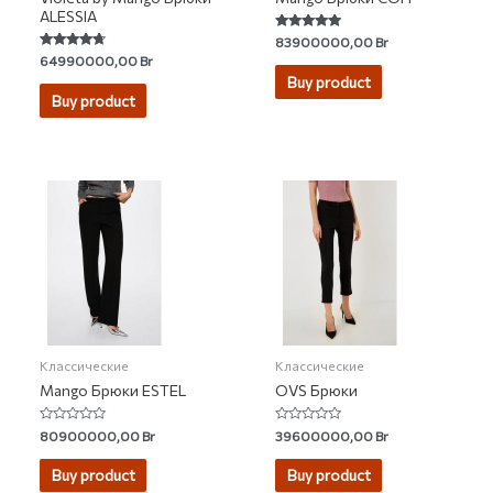
ALESSIA
Rated
83900000,00
Br
4.67
Rated
64990000,00
Br
out of 5
4.50
Buy product
out of 5
Buy product
Классические
Классические
Mango Брюки ESTEL
OVS Брюки
Rated
Rated
80900000,00
Br
39600000,00
Br
0
0
out
out
of
of
Buy product
Buy product
5
5