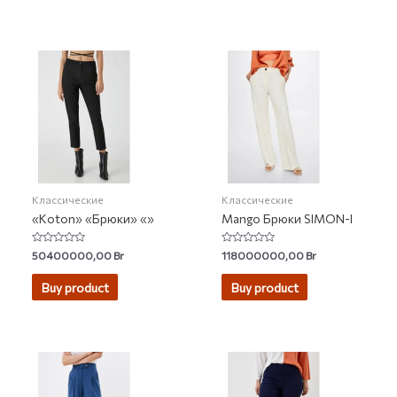
Классические
Классические
«Koton» «Брюки» «»
Mango Брюки SIMON-I
Rated
Rated
50400000,00
Br
118000000,00
Br
0
0
out
out
of
of
Buy product
Buy product
5
5