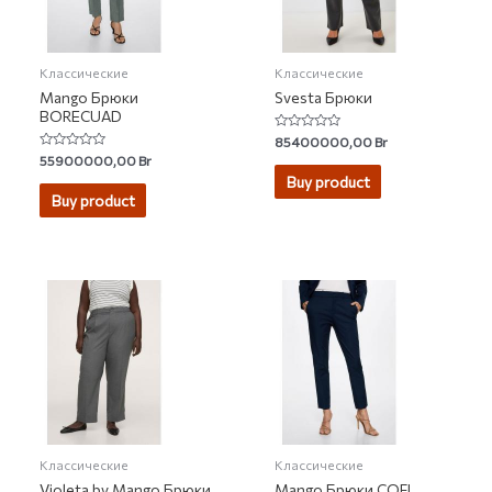
Классические
Классические
Mango Брюки
Svesta Брюки
BORECUAD
Rated
85400000,00
Br
0
Rated
55900000,00
Br
out
0
of
Buy product
out
5
of
Buy product
5
Классические
Классические
Violeta by Mango Брюки
Mango Брюки COFI