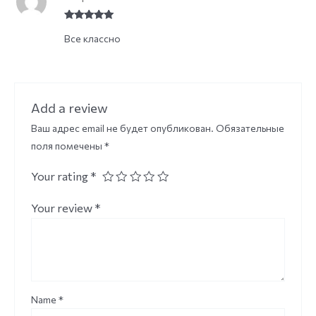
Rated
5
out
Все классно
of 5
Add a review
Ваш адрес email не будет опубликован.
Обязательные
поля помечены
*
Your rating
*
Your review
*
Name
*