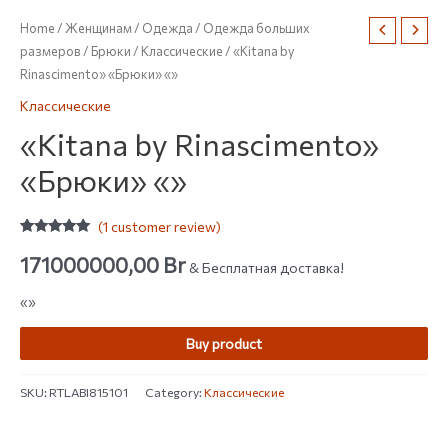
Home
/
Женщинам
/
Одежда
/
Одежда больших
размеров
/
Брюки
/
Классические
/ «Kitana by
Rinascimento» «Брюки» «»
Классические
«Kitana by Rinascimento»
«Брюки» «»
(
1
customer review)
Rated
1
5.00
out of 5
171000000,00
Br
& Бесплатная доставка!
based on
customer
rating
«»
Buy product
SKU:
RTLABI815101
Category:
Классические