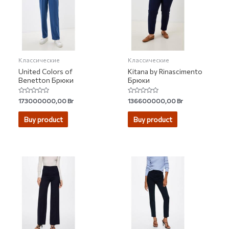
Классические
Классические
United Colors of
Kitana by Rinascimento
Benetton Брюки
Брюки
Rated
Rated
173000000,00
Br
136600000,00
Br
0
0
out
out
of
of
Buy product
Buy product
5
5