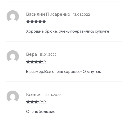
Василий Писаренко
13.01.2022
Rated
5
out
Хорошие брюке, очень понравились супруге
of 5
Вера
13.01.2022
Rated
4
В размер.Все очень хорошо,НО мнутся.
out of 5
Ксения
15.01.2022
Rated
3
Очень большие
out of
5