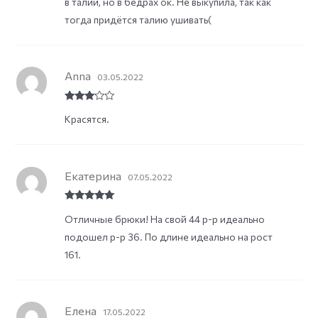
в талии, но в бёдрах ок. Не выкупила, так как
тогда придётся талию ушивать(
Anna
03.05.2022
Rated
3
Красятся.
out of
5
Екатерина
07.05.2022
Rated
5
out
Отличные брюки! На свой 44 р-р идеально
of 5
подошел р-р 36. По длине идеально на рост
161.
Елена
17.05.2022