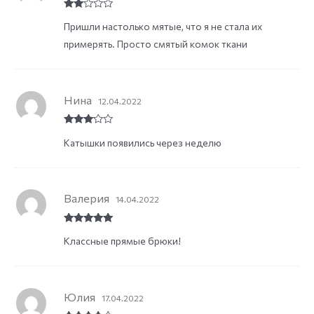
Rate
Пришли настолько мятые, что я не стала их
d
2
out
примерять. Просто смятый комок ткани
of 5
Нина
12.04.2022
Rated
3
Катышки появились через неделю
out of
5
Валерия
14.04.2022
Rated
5
out
Классные прямые брюки!
of 5
Юлия
17.04.2022