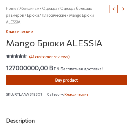
Home
/
Женщинам
/
Одежда
/
Одежда больших
размеров
/
Брюки
/
Классические
/ Mango Брюки
ALESSIA
Классические
Mango Брюки ALESSIA
(
41
customer reviews)
Rated
41
4.29
out of 5
127000000,00
Br
& Бесплатная доставка!
based on
customer
ratings
Buy product
SKU:
RTLAAW819301
Category:
Классические
Description