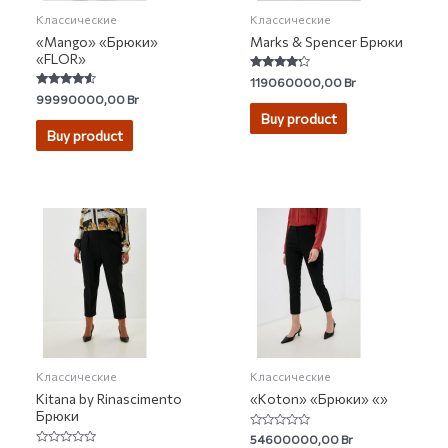
Классические
Классические
«Mango» «Брюки»
Marks & Spencer Брюки
«FLOR»
Rated
119060000,00
Br
4.00
Rated
99990000,00
Br
out of 5
4.33
Buy product
out of 5
Buy product
Классические
Классические
Kitana by Rinascimento
«Koton» «Брюки» «»
Брюки
Rated
54600000,00
Br
0