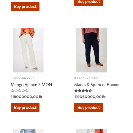
Buy product
out of 5
5
Buy product
Классические
Классические
Mango Брюки SIMON-I
Marks & Spencer Брюки
Rated
Rated
118000000,00
Br
119060000,00
Br
0
4.33
out
out of 5
of
Buy product
Buy product
5