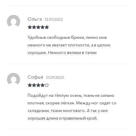
Ольга
12.07.2022
Rated
5
out
Удобные свободные брюки, лично мне
of 5
немного не хватает плотности, а в целом
хорошие. Немного велики в талии
Софья
21.07.2022
Rated
4
Подойдут на тёплую осень, ткань не сильно
out of 5
плотная, скорее лёгкая. Между ног сидят со
складками, ткани многовато. А так у них
хорошая длина и правильный крой.