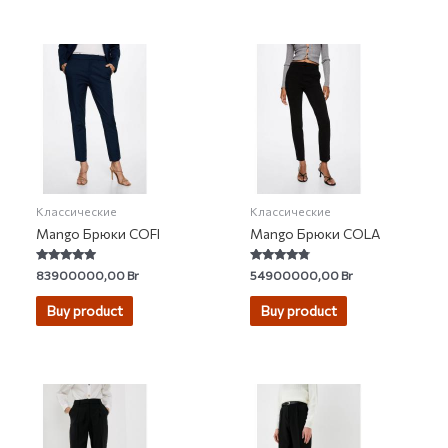
Классические
Классические
Mango Брюки COFI
Mango Брюки COLA
Rated
Rated
83900000,00
Br
54900000,00
Br
4.67
4.57
out of 5
out of 5
Buy product
Buy product