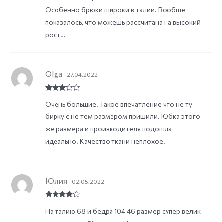
Особенно брюки широки в талии. Вообще
показалось, что можешь рассчитана на высокий
рост…
Olga
27.04.2022
Rated
3
Очень большие. Такое впечатление что не ту
out of
5
бирку с не тем размером пришили. Юбка этого
же размера и производителя подошла
идеально. Качество ткани неплохое.
Юлия
02.05.2022
Rated
4
На талию 68 и бедра 104 46 размер супер велик
out of 5