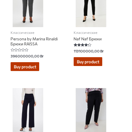
Классические
Классические
Persona by Marina Rinaldi
Naf Naf Брюки
Брюки RAISSA
Rated
113100000,00
Br
4.00
Rated
396000000,00
Br
out of 5
0
Buy product
out
of
Buy product
5