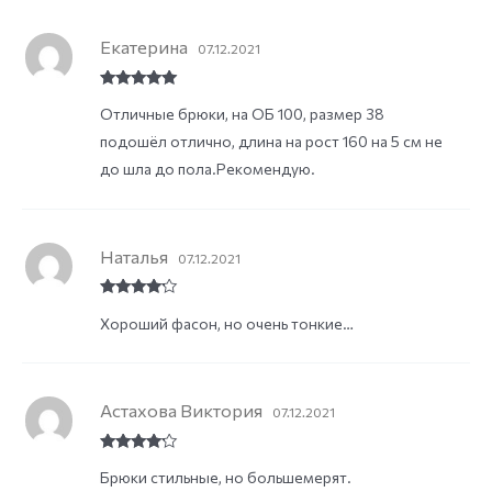
Екатерина
07.12.2021
Rated
5
out
Отличные брюки, на ОБ 100, размер 38
of 5
подошёл отлично, длина на рост 160 на 5 см не
до шла до пола.Рекомендую.
Наталья
07.12.2021
Rated
4
Хороший фасон, но очень тонкие…
out of 5
Астахова Виктория
07.12.2021
Rated
4
Брюки стильные, но большемерят.
out of 5