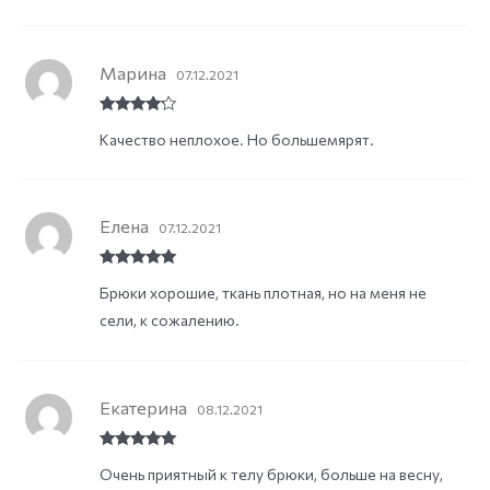
Марина
07.12.2021
Rated
4
Качество неплохое. Но большемярят.
out of 5
Елена
07.12.2021
Rated
5
out
Брюки хорошие, ткань плотная, но на меня не
of 5
сели, к сожалению.
Екатерина
08.12.2021
Rated
5
out
Очень приятный к телу брюки, больше на весну,
of 5