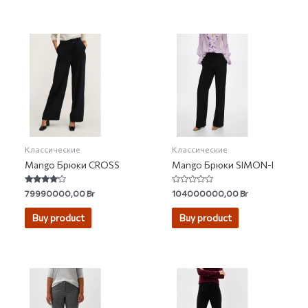
Классические
Классические
Mango Брюки CROSS
Mango Брюки SIMON-I
Rated
Rated
79990000,00
Br
104000000,00
Br
3.90
0
out of 5
out
of
Buy product
Buy product
5