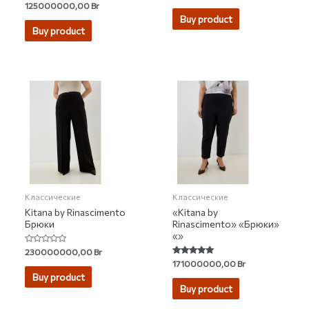
Rated
125000000,00
Br
out
0
of
Buy product
out
5
of
Buy product
5
Классические
Классические
Kitana by Rinascimento
«Kitana by
Брюки
Rinascimento» «Брюки»
«»
Rated
230000000,00
Br
0
Rated
171000000,00
Br
out
5.00
of
Buy product
out of 5
5
Buy product