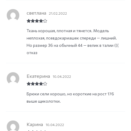
светлана
21.02.2022
Rated
4
Ткань хорошая, плотная и тянется. Модель
out of 5
неплохая, псевдокармашек спереди — лишний.
Но размер 36 на обычный 44 — велик в талии (((
отказ
Екатерина
10.04.2022
Rated
4
Брюки сели хорошо, но короткие на рост 176
out of 5
выше щиколотки.
Карина
10.04.2022