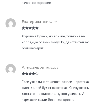
качество хорошее
Екатерина
08.12.2021
Rated
5
out
Хорошие брюки, но тонкие, точно не на
of 5
холодную осень и зиму Но, действительно
большемерят
Александра
16.12.2021
Rated
4
Если у вас линяет животное или шерстяная
out of 5
одежда, всё будет на штанах. Снизу штаны
достаточно широкие, нужно ушивать. А
кармашки сзади бесят конкретно.