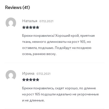
Reviews (41)
Наталья
07.12.2021
Rated
5
out
Брюки понравились! Хороший крой, приятная
of 5
ткань, немного длинноваты на рост 165, но
оставила, подошью. Подойдут на позднюю
осень, раннюю весну.
Ирина
07.12.2021
Rated
5
out
Брюки понравились, сидят хорошо, по длинне
of 5
на рост 165 подошли идеально не укороченные
и не длинные.