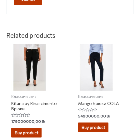
Related products
Классические
Классические
Kitana by Rinascimento
Mango Брюки COLA
Брюки
Rated
54900000,00
Br
0
Rated
179000000,00
Br
out
0
of
Buy product
out
5
of
Buy product
5