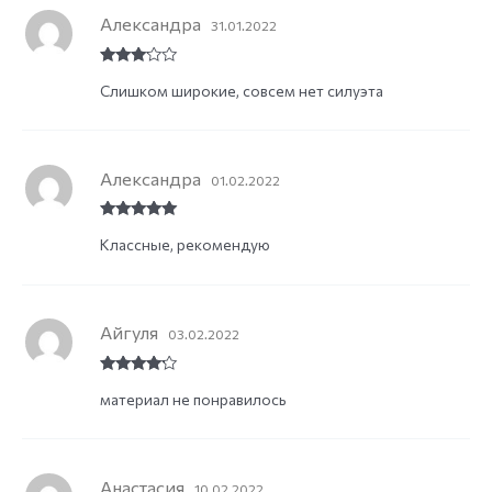
Александра
31.01.2022
Rated
3
Слишком широкие, совсем нет силуэта
out of
5
Александра
01.02.2022
Rated
5
out
Классные, рекомендую
of 5
Айгуля
03.02.2022
Rated
4
материал не понравилось
out of 5
Анастасия
10.02.2022