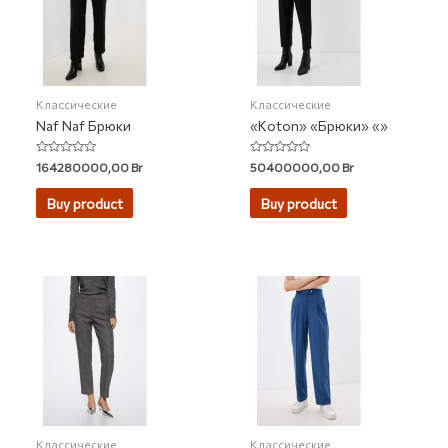
Классические
Классические
Naf Naf Брюки
«Koton» «Брюки» «»
Rated
Rated
164280000,00
Br
50400000,00
Br
0
0
out
out
of
of
Buy product
Buy product
5
5
Классические
Классические