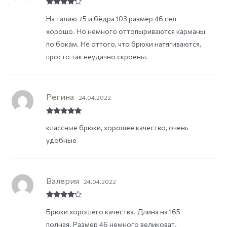
Rated
4
На талию 75 и бёдра 103 размер 46 сел
out of 5
хорошо. Но немного оттопыриваются карманы
по бокам. Не оттого, что брюки натягиваются,
просто так неудачно скроены.
Регина
24.04.2022
Rated
5
out
классные брюки, хорошее качество, очень
of 5
удобные
Валерия
24.04.2022
Rated
4
Брюки хорошего качества. Длина на 165
out of 5
полная. Размер 46 немного великоват.