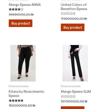
Mango Брюки ANNA
United Colors of
Benetton Брюки
Rated
99990000,00
Br
3.67
Rated
173000000,00
Br
out of 5
0
Buy product
out
of
Buy product
5
Классические
Классические
Kitana by Rinascimento
Mango Брюки SLIM
Брюки
Rated
107000000,00
Br
0
Rated
150000000,00
Br
out
5.00
of