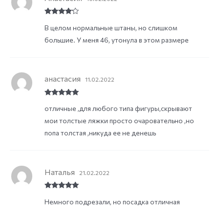
Rated
4
В целом нормальные штаны, но слишком
out of 5
большие. У меня 46, утонула в этом размере
анастасия
11.02.2022
Rated
5
out
отличные ,для любого типа фигуры,скрывают
of 5
мои толстые ляжки просто очаровательно ,но
попа толстая ,никуда ее не денешь
Наталья
21.02.2022
Rated
5
out
Немного подрезали, но посадка отличная
of 5