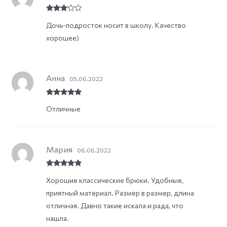
Rated
3
Дочь-подросток носит в школу. Качество
out of
5
хорошее)
Анна
05.06.2022
Rated
5
out
Отличные
of 5
Мария
06.06.2022
Rated
5
out
Хорошие классические брюки. Удобные,
of 5
приятный материал. Размер в размер, длина
отличная. Давно такие искала и рада, что
нашла.