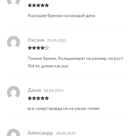
Rated
5
out
Хорошие брючки на каждый день
of 5
Оксана
23.05.2022
Rated
4
Тонкие брюки, большемерят на размер, на рост
out of 5
164 по длине как раз
Даша
26.05.2022
Rated
5
out
все супер! правда не на узкую талию
of 5
Александр
29.05.2022