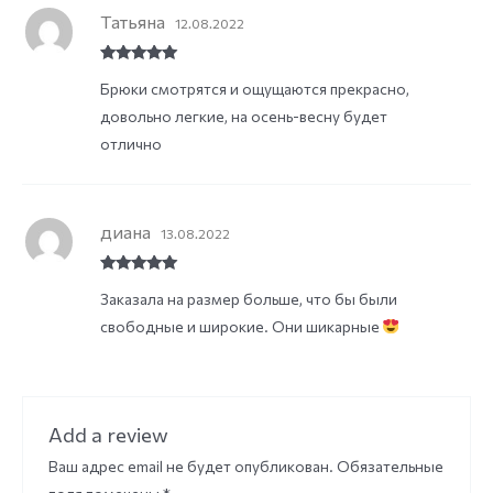
Татьяна
12.08.2022
Rated
5
out
Брюки смотрятся и ощущаются прекрасно,
of 5
довольно легкие, на осень-весну будет
отлично
диана
13.08.2022
Rated
5
out
Заказала на размер больше, что бы были
of 5
свободные и широкие. Они шикарные
Add a review
Ваш адрес email не будет опубликован.
Обязательные