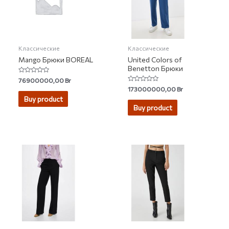
Классические
Классические
Mango Брюки BOREAL
United Colors of
Benetton Брюки
Rated
76900000,00
Br
0
Rated
173000000,00
Br
out
0
of
Buy product
out
5
of
Buy product
5