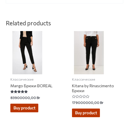
Related products
Классические
Классические
Mango Брюки BOREAL
Kitana by Rinascimento
Брюки
Rated
83900000,00
Br
5.00
Rated
179000000,00
Br
out of 5
0
Buy product
out
of
Buy product
5