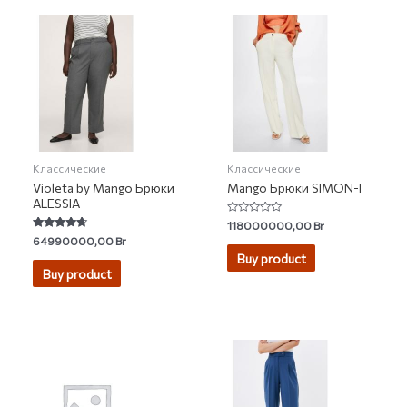
Классические
Классические
Violeta by Mango Брюки
Mango Брюки SIMON-I
ALESSIA
Rated
118000000,00
Br
0
Rated
64990000,00
Br
out
4.50
of
Buy product
out of 5
5
Buy product