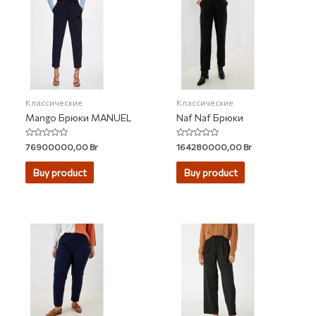
Классические
Классические
Mango Брюки MANUEL
Naf Naf Брюки
Rated
Rated
76900000,00
Br
164280000,00
Br
0
0
out
out
of
of
Buy product
Buy product
5
5