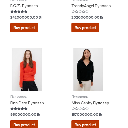
F.G.Z. Пуловер
TrendyAngel Пуловер
Rated
Rated
242000000,00
Br
202000000,00
Br
5.00
0
out of 5
out
of
Buy product
Buy product
5
Пуловеры
Пуловеры
Finn Flare Пуловер
Miss Gabby Пуловер
Rated
Rated
96000000,00
Br
157000000,00
Br
4.82
0
out of 5
out
of
Buy product
Buy product
5