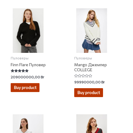
Пуловеры
Пуловеры
Finn Flare Пуловер
Mango Джемпер
COLLEGE
Rated
209000000,00
Br
4.76
Rated
99990000,00
Br
out of 5
0
Buy product
out
of
Buy product
5