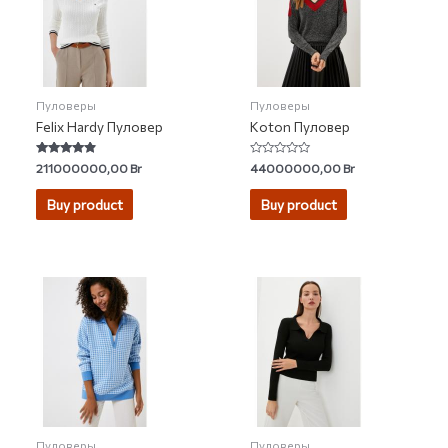
Пуловеры
Пуловеры
Felix Hardy Пуловер
Koton Пуловер
Rated
Rated
211000000,00
Br
44000000,00
Br
4.59
0
out of 5
out
of
Buy product
Buy product
5
Пуловеры
Пуловеры