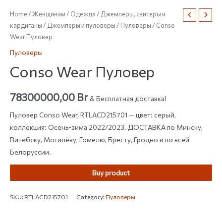
Home
/
Женщинам
/
Одежда
/
Джемперы, свитеры и
кардиганы
/
Джемперы и пуловеры
/
Пуловеры
/ Conso
Wear Пуловер
Пуловеры
Conso Wear Пуловер
78300000,00
Br
& Бесплатная доставка!
Пуловер Conso Wear, RTLACD215701 — цвет: серый,
коллекция: Осень-зима 2022/2023. ДОСТАВКА по Минску,
Витебску, Могилёву, Гомелю, Бресту, Гродно и по всей
Белоруссии.
Buy product
SKU:
RTLACD215701
Category:
Пуловеры