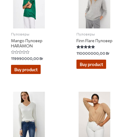
Пуловеры
Пуловеры
Mango Пуловер
Finn Flare Пуловер
HARAMON
Rated
110000000,00
Br
5.00
Rated
119990000,00
Br
out of 5
0
Buy product
out
of
Buy product
5