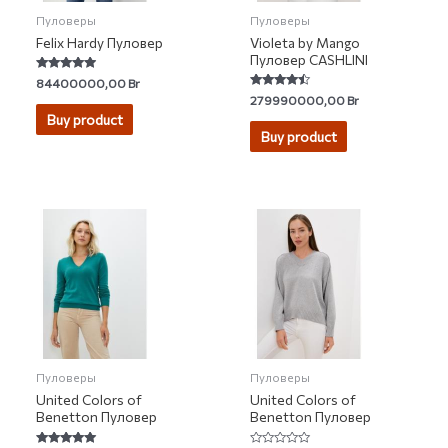
Пуловеры
Пуловеры
Felix Hardy Пуловер
Violeta by Mango
Пуловер CASHLINI
Rated
84400000,00
Br
4.71
Rated
279990000,00
Br
out of 5
4.25
Buy product
out of 5
Buy product
Пуловеры
Пуловеры
United Colors of
United Colors of
Benetton Пуловер
Benetton Пуловер