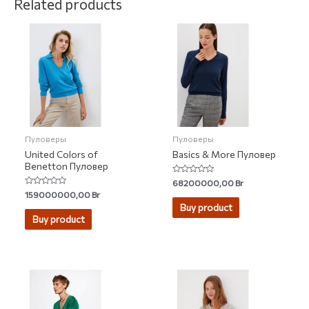
Related products
Пуловеры
Пуловеры
United Colors of
Basics & More Пуловер
Benetton Пуловер
Rated
68200000,00
Br
0
Rated
159000000,00
Br
out
0
of
Buy product
out
5
of
Buy product
5