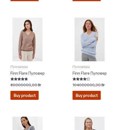
Пуловеры
Пуловеры
Finn Flare Пуловер
Finn Flare Пуловер
Rated
Rated
80000000,00
Br
104000000,00
Br
4.58
4.00
out of 5
out of 5
Buy product
Buy product