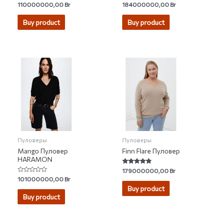
Rated
Rated
110000000,00
Br
184000000,00
Br
5.00
0
out of 5
out
of
Buy product
Buy product
5
Пуловеры
Пуловеры
Mango Пуловер
Finn Flare Пуловер
HARAMON
Rated
179000000,00
Br
4.63
Rated
101000000,00
Br
out of 5
0
Buy product
out
of
Buy product
5