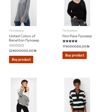
Пуловеры
Пуловеры
United Colors of
Finn Flare Пуловер
Benetton Пуловер
Rated
179000000,00
Br
4.89
Rated
224000000,00
Br
out of 5
0
Buy product
out
of
Buy product
5