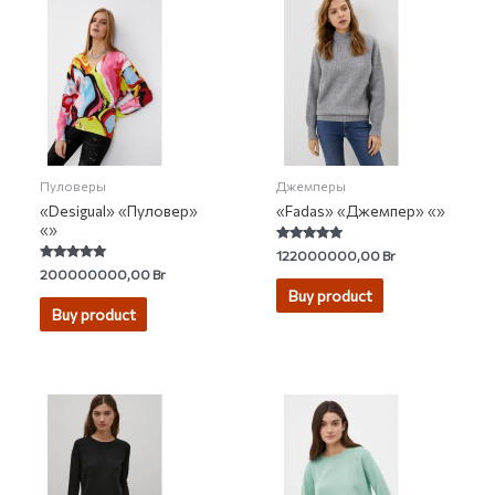
Пуловеры
Джемперы
«Desigual» «Пуловер»
«Fadas» «Джемпер» «»
«»
Rated
122000000,00
Br
5.00
Rated
200000000,00
Br
out of 5
5.00
Buy product
out of 5
Buy product