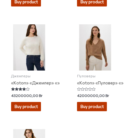
Buy product
Buy product
5
5
Джемперы
Пуловеры
«Koton» «Джемпер» «»
«Koton» «Пуловер» «»
Rated
Rated
43200000,00
Br
42000000,00
Br
3.67
0
out of 5
out
of
Buy product
Buy product
5