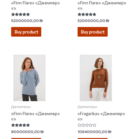
«Finn Flare» «Джемпер»
«Finn Flare» «Джемпер»
«»
«»
Rated
Rated
52000000,00
Br
52000000,00
Br
4.77
4.60
out of 5
out of 5
Buy product
Buy product
Джемперы
Джемперы
«Finn Flare» «Джемпер»
«Fragarika» «Джемпер»
«»
«»
Rated
Rated
80000000,00
Br
106400000,00
Br
4.67
0
out of 5
out