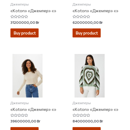
Джемперы
Джемперы
«Koton» «Джемпер» «»
«Koton» «Джемпер» «»
Rated
Rated
31200000,00
Br
62000000,00
Br
0
0
out
out
of
of
Buy product
Buy product
5
5
Джемперы
Джемперы
«Koton» «Джемпер» «»
«Koton» «Джемпер» «»
Rated
Rated
39600000,00
Br
84000000,00
Br
0
0
out
out
of
of