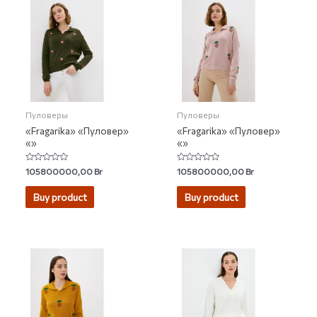
Пуловеры
Пуловеры
«Fragarika» «Пуловер»
«Fragarika» «Пуловер»
«»
«»
Rated
Rated
105800000,00
Br
105800000,00
Br
0
0
out
out
of
of
Buy product
Buy product
5
5