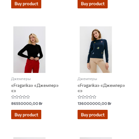
of
Buy product
Buy product
5
Джемперы
Джемперы
«Fragarika» «Джемпер»
«Fragarika» «Джемпер»
«»
«»
Rated
Rated
86550000,00
Br
136000000,00
Br
0
0
out
out
of
of
Buy product
Buy product
5
5