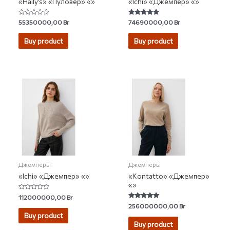
«Haily’s» «Пуловер» «»
«Ichi» «Джемпер» «»
Rated
Rated
55350000,00
Br
74690000,00
Br
0
5.00
out
out of 5
of
Buy product
Buy product
5
Джемперы
Джемперы
«Ichi» «Джемпер» «»
«Kontatto» «Джемпер»
«»
Rated
112000000,00
Br
0
Rated
256000000,00
Br
out
5.00
of
Buy product
out of 5
5
Buy product