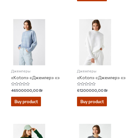
Джемперы
Джемперы
«Koton» «Джемпер» «»
«Koton» «Джемпер» «»
Rated
Rated
46500000,00
Br
61200000,00
Br
0
0
out
out
of
of
Buy product
Buy product
5
5