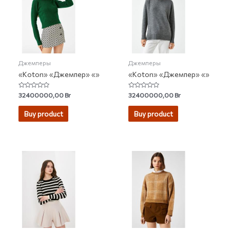
Джемперы
Джемперы
«Koton» «Джемпер» «»
«Koton» «Джемпер» «»
Rated
Rated
32400000,00
Br
32400000,00
Br
0
0
out
out
of
of
Buy product
Buy product
5
5