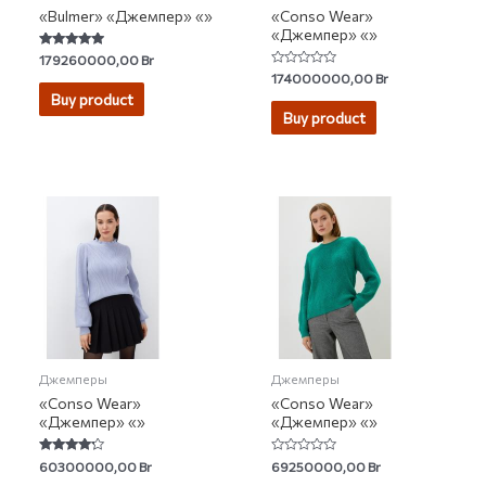
«Bulmer» «Джемпер» «»
«Conso Wear»
«Джемпер» «»
Rated
179260000,00
Br
4.67
Rated
174000000,00
Br
out of 5
0
Buy product
out
of
Buy product
5
Джемперы
Джемперы
«Conso Wear»
«Conso Wear»
«Джемпер» «»
«Джемпер» «»
Rated
Rated
60300000,00
Br
69250000,00
Br
4.00
0