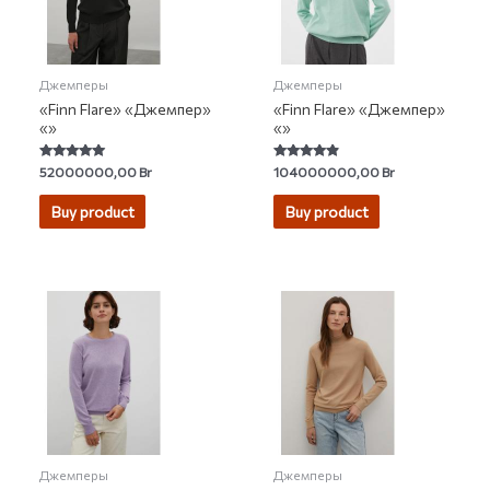
Джемперы
Джемперы
«Finn Flare» «Джемпер»
«Finn Flare» «Джемпер»
«»
«»
Rated
Rated
52000000,00
Br
104000000,00
Br
4.81
4.59
out of 5
out of 5
Buy product
Buy product
Джемперы
Джемперы