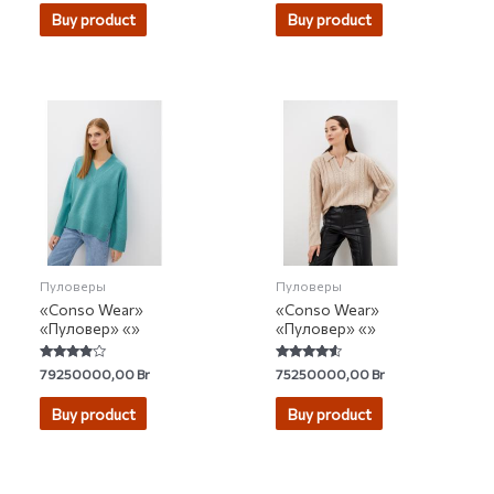
out of 5
out
of
Buy product
Buy product
5
Пуловеры
Пуловеры
«Conso Wear»
«Conso Wear»
«Пуловер» «»
«Пуловер» «»
Rated
Rated
79250000,00
Br
75250000,00
Br
3.67
4.33
out of 5
out of 5
Buy product
Buy product