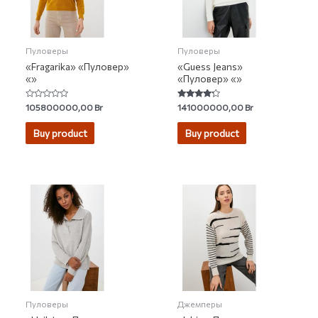
Пуловеры
Пуловеры
«Fragarika» «Пуловер»
«Guess Jeans»
«»
«Пуловер» «»
Rated
Rated
105800000,00
Br
141000000,00
Br
0
4.00
out
out of 5
of
Buy product
Buy product
5
Пуловеры
Джемперы