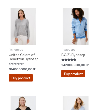
Пуловеры
Пуловеры
United Colors of
F.G.Z. Пуловер
Benetton Пуловер
Rated
242000000,00
Br
5.00
Rated
184000000,00
Br
out of 5
0
Buy product
out
of
Buy product
5