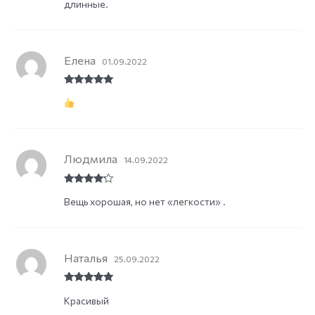
длинные.
Елена
01.09.2022
Rated
5
out
of 5
Людмила
14.09.2022
Rated
4
Вещь хорошая, но нет «легкости» .
out of 5
Наталья
25.09.2022
Rated
5
out
Красивый
of 5