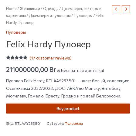
Home
/
Женщинам
/
Одежда
/
Джемперы, свитеры и
кардиганы
/
Джемперы и пуловеры
/
Пуловеры
/ Felix
Hardy Пуловер
Пуловеры
Felix Hardy Пуловер
(
17
customer reviews)
Rated
17
4.59
out of 5
211000000,00
Br
& Бесплатная доставка!
based on
customer
ratings
Пуловер Felix Hardy, RTLAAY253801 — цвет: белый, коллекция:
Осень-зима 2022/2023. ДОСТАВКА по Минску, Витебску,
Могилёву, Гомелю, Бресту, Гродно и по всей Белоруссии.
Buy product
SKU:
RTLAAY253801
Category:
Пуловеры