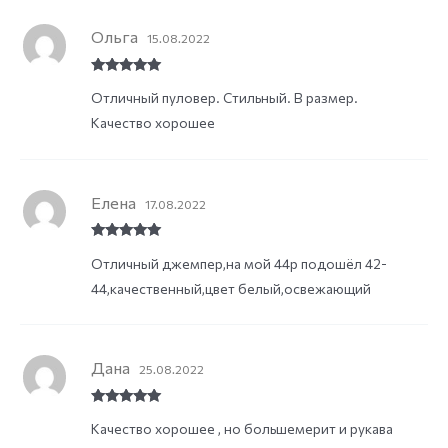
Ольга
15.08.2022
Rated
5
out
Отличный пуловер. Стильный. В размер.
of 5
Качество хорошее
Елена
17.08.2022
Rated
5
out
Отличный джемпер,на мой 44р подошёл 42-
of 5
44,качественный,цвет белый,освежающий
Дана
25.08.2022
Rated
5
out
Качество хорошее , но большемерит и рукава
of 5