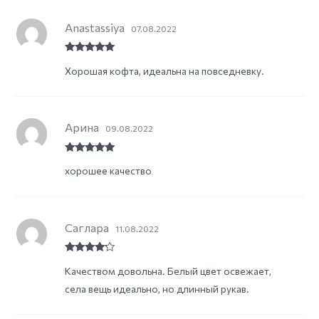
Anastassiya
07.08.2022
Rated
5
out
Хорошая кофта, идеальна на повседневку.
of 5
Арина
09.08.2022
Rated
5
out
хорошее качество
of 5
Саглара
11.08.2022
Rated
4
Качеством довольна. Белый цвет освежает,
out of 5
села вещь идеально, но длинный рукав.