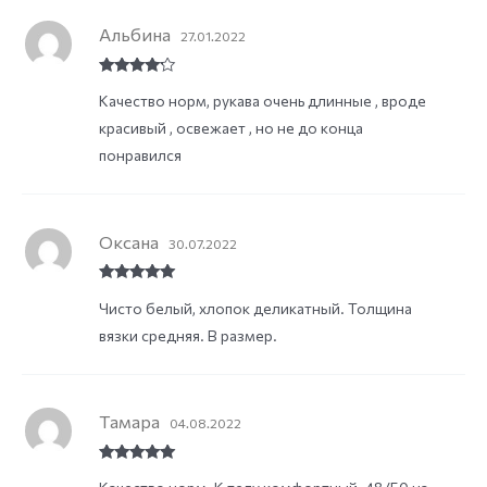
Альбина
27.01.2022
Rated
4
Качество норм, рукава очень длинные , вроде
out of 5
красивый , освежает , но не до конца
понравился
Оксана
30.07.2022
Rated
5
out
Чисто белый, хлопок деликатный. Толщина
of 5
вязки средняя. В размер.
Тамара
04.08.2022
Rated
5
out