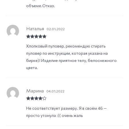
объеме.Отказ.
Наталья
02.01.2022
Rated
5
out
Хлопковый пуловер, рекомендую стирать
of 5
пуловер по инструкции, которая указана на
бирке)! Изделие приятное телу, белоснежного
цвета.
Марина
04.01.2022
Rated
4
Не соответствует размеру. Я в своём 46 —
out of 5
просто утонула :(( очень жаль