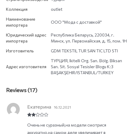
Коллекция
outlet
Наименование
ООО "Мода с доставкой"
импортера
Юридический адрес
Республика Беларусь, 220034, г.
импортера
Минск, ул. Первомайская, д. 15, пом. 1Н
Изготовитель
GDM TEKSTIL TUR SAN TIC LTD STI
ТУРЦИЯ, Ikitelli Org. San. Bölg. Biksan
Адрес изготовителя
San. Sit. Sosyal Tesisler Blogu K:3
BAŞAKŞEHIR/ISTANBUL/TURKEY
Reviews (17)
Екатерина
16.12.2021
Rate
Очень не суразный,на модели смотрися
d
2
out
аккуратно,на самом деле увеличивает в
of 5