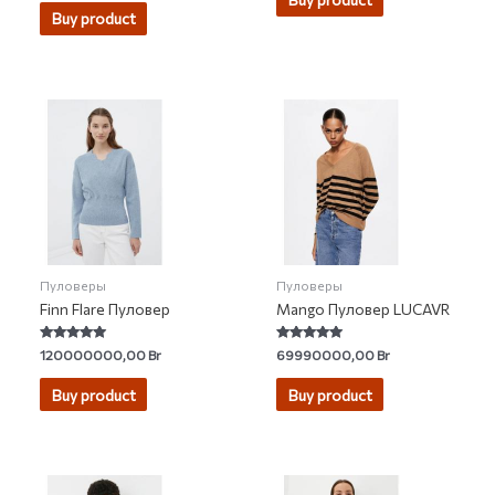
of
Buy product
5
Пуловеры
Пуловеры
Finn Flare Пуловер
Mango Пуловер LUCAVR
Rated
Rated
120000000,00
Br
69990000,00
Br
5.00
4.79
out of 5
out of 5
Buy product
Buy product