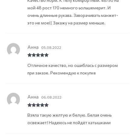
Качество норм. К телу комфортный. 48/50 на
of 5
мой 48 рост 170 немного ьольшемерит. И
очень длинные рукава. Заворачивать манжет-
это не мое(( Закажу на размер меньше.
Анна
05.08.2022
Rated
5
out
Отличное качество, но ошиблась с размером
of 5
при заказе. Рекомендую к покупке
Анна
06.08.2022
Rated
5
out
Взяла такую желтую и белую. Белая очень
of 5
освежает! Надеюсь не пойдёт катышками