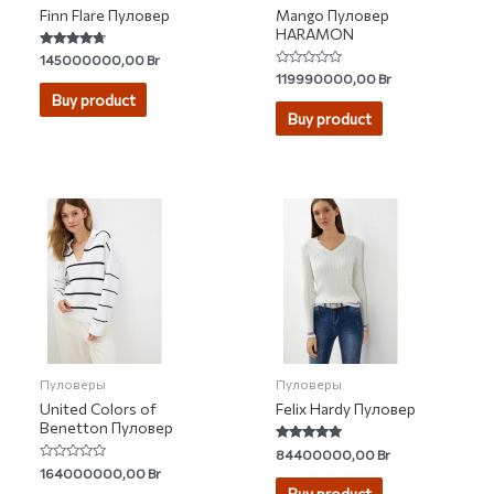
Finn Flare Пуловер
Mango Пуловер
HARAMON
Rated
145000000,00
Br
4.48
Rated
119990000,00
Br
out of 5
0
Buy product
out
of
Buy product
5
Пуловеры
Пуловеры
United Colors of
Felix Hardy Пуловер
Benetton Пуловер
Rated
84400000,00
Br
4.71
Rated
164000000,00
Br
out of 5
0
Buy product
out