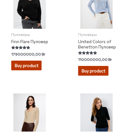
Пуловеры
Пуловеры
Finn Flare Пуловер
United Colors of
Benetton Пуловер
Rated
179000000,00
Br
4.89
Rated
110000000,00
Br
out of 5
4.80
Buy product
out of 5
Buy product