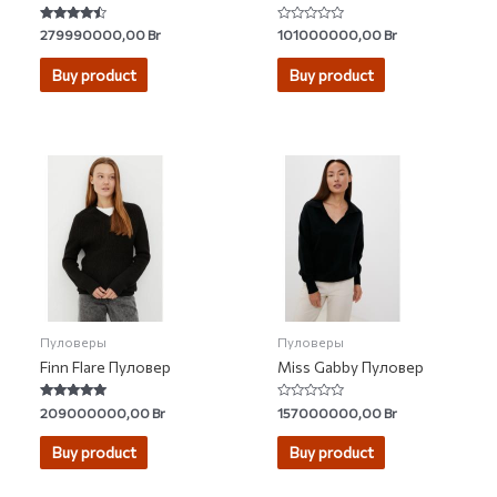
Rated
Rated
279990000,00
Br
101000000,00
Br
4.25
0
out of 5
out
of
Buy product
Buy product
5
Пуловеры
Пуловеры
Finn Flare Пуловер
Miss Gabby Пуловер
Rated
Rated
209000000,00
Br
157000000,00
Br
4.76
0
out of 5
out
of
Buy product
Buy product
5