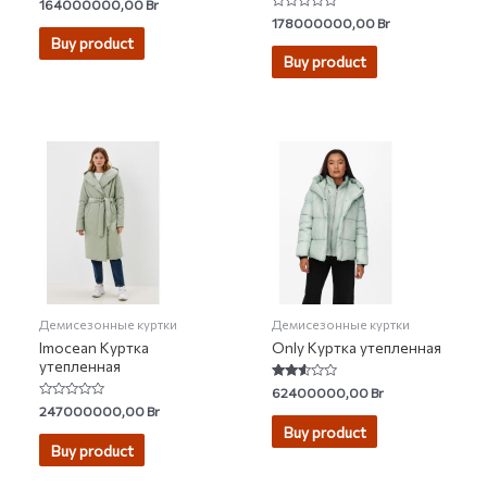
Rated
164000000,00
Br
0
Rated
178000000,00
Br
out
0
of
Buy product
out
5
of
Buy product
5
Демисезонные куртки
Демисезонные куртки
Imocean Куртка
Only Куртка утепленная
утепленная
Rated
62400000,00
Br
2.43
Rated
247000000,00
Br
out of
0
5
Buy product
out
of
Buy product
5