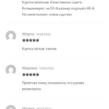
Куртка неплохая. Качественно сшита.
out of
5
Большемерит, на 50-й размер подошёл 48-й.
Но меня полнит, очень «дутая»
Марта
17.04.2022
Rated
5
out
Куртка лёгкая, теплая
of 5
Марина
17.04.2022
Rated
5
out
Приятная ткань, показалось, что рукава
of 5
великоваты
Ирина
18.07.2022