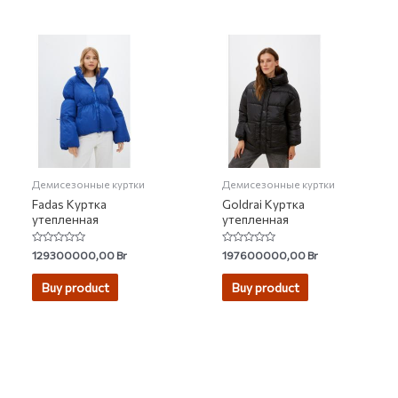
Демисезонные куртки
Демисезонные куртки
Fadas Куртка
Goldrai Куртка
утепленная
утепленная
Rated
Rated
129300000,00
Br
197600000,00
Br
0
0
out
out
of
of
Buy product
Buy product
5
5
2007-2026 © KUPIVIP - тысячи модных товаров с доставкой