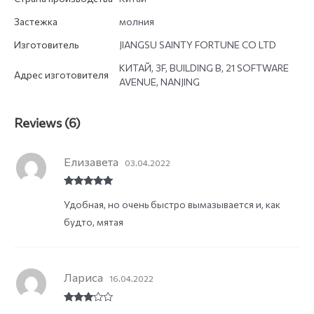
Застежка
молния
Изготовитель
JIANGSU SAINTY FORTUNE CO LTD
КИТАЙ, 3F, BUILDING B, 21 SOFTWARE
Адрес изготовителя
AVENUE, NANJING
Reviews (6)
Елизавета
03.04.2022
Rated
5
out
Удобная, но очень быстро вымазывается и, как
of 5
будто, мятая
Лариса
16.04.2022
Rated
3