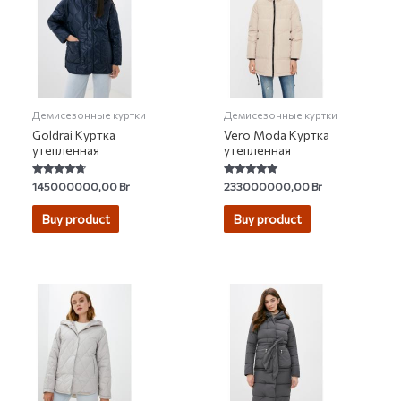
Демисезонные куртки
Демисезонные куртки
Goldrai Куртка
Vero Moda Куртка
утепленная
утепленная
Rated
Rated
145000000,00
Br
233000000,00
Br
4.50
4.80
out of 5
out of 5
Buy product
Buy product