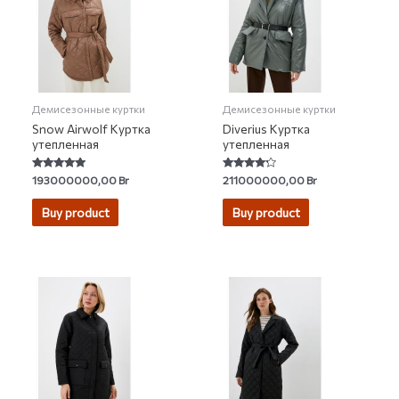
Демисезонные куртки
Демисезонные куртки
Snow Airwolf Куртка
Diverius Куртка
утепленная
утепленная
Rated
Rated
193000000,00
Br
211000000,00
Br
5.00
4.00
out of 5
out of 5
Buy product
Buy product