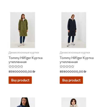
Демисезонные куртки
Демисезонные куртки
Tommy Hilfiger Куртка
Tommy Hilfiger Куртка
утепленная
утепленная
Rated
Rated
859000000,00
Br
859000000,00
Br
0
0
out
out
of
of
Buy product
Buy product
5
5