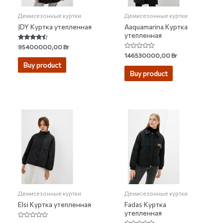
Демисезонные куртки
Демисезонные куртки
JDY Куртка утепленная
Aaquamarina Куртка
утепленная
Rated
95400000,00
Br
4.25
Rated
146530000,00
Br
out of 5
0
Buy product
out
of
Buy product
5
Демисезонные куртки
Демисезонные куртки
Elsi Куртка утепленная
Fadas Куртка
утепленная