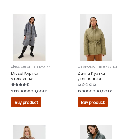
Демисезонные куртки
Демисезонные куртки
Diesel Куртка
Zarina Куртка
утепленная
утепленная
Rated
Rated
1333000000,00
Br
120000000,00
Br
4.22
0
out of 5
out
of
Buy product
Buy product
5