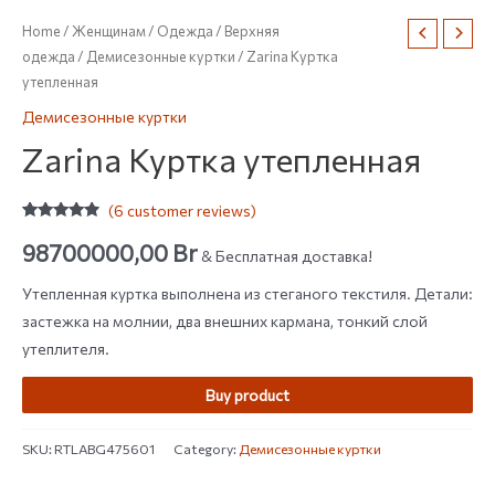
Home
/
Женщинам
/
Одежда
/
Верхняя
одежда
/
Демисезонные куртки
/ Zarina Куртка
утепленная
Демисезонные куртки
Zarina Куртка утепленная
(
6
customer reviews)
Rated
6
4.67
out of 5
98700000,00
Br
& Бесплатная доставка!
based on
customer
ratings
Утепленная куртка выполнена из стеганого текстиля. Детали:
застежка на молнии, два внешних кармана, тонкий слой
утеплителя.
Buy product
SKU:
RTLABG475601
Category:
Демисезонные куртки