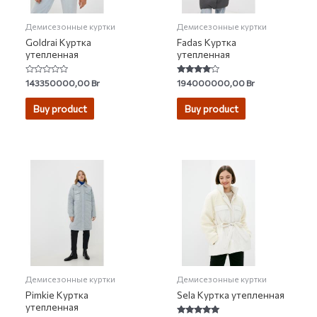
Демисезонные куртки
Демисезонные куртки
Goldrai Куртка
Fadas Куртка
утепленная
утепленная
Rated
Rated
143350000,00
Br
194000000,00
Br
0
3.86
out
out of 5
of
Buy product
Buy product
5
Демисезонные куртки
Демисезонные куртки
Pimkie Куртка
Sela Куртка утепленная
утепленная