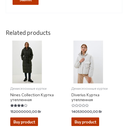
Related products
Демисезонные куртки
Демисезонные куртки
Nines Collection Куртка
Diverius Куртка
утепленная
утепленная
Rated
Rated
152000000,00
Br
140530000,00
Br
3.67
0
out of 5
out
of
Buy product
Buy product
5