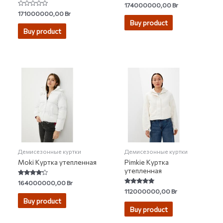
Rated
174000000,00
Br
5.00
Rated
171000000,00
Br
out of 5
0
Buy product
out
of
Buy product
5
Демисезонные куртки
Демисезонные куртки
Moki Куртка утепленная
Pimkie Куртка
утепленная
Rated
164000000,00
Br
4.00
Rated
112000000,00
Br
out of 5
5.00
Buy product
out of 5
Buy product