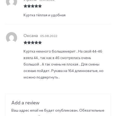
Rated
5
out
Куртка тёплая и удобная
of 5
Оксана
05.08.2022
Rated
5
out
Куртка немного большемерит . На свой 44-46
of 5
взяла 44 , так как в 46 смотрелась очень
большой . А так очень не плохая . Для смены
осенью пойдет. Рукава на 164 длинноватые, но
можно подвергнуть .
Add a review
Ваш адрес email не будет опубликован.
Обязательные