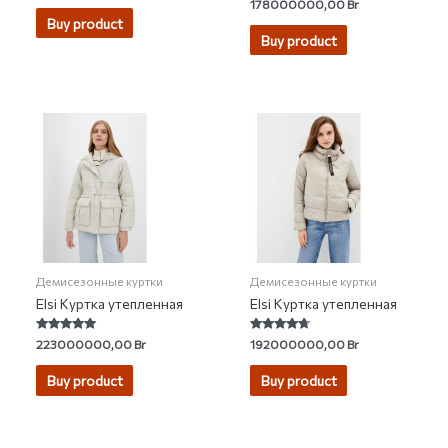
Rated
178000000,00
Br
out
0
of
Buy product
out
5
of
Buy product
5
Демисезонные куртки
Демисезонные куртки
Elsi Куртка утепленная
Elsi Куртка утепленная
Rated
Rated
223000000,00
Br
192000000,00
Br
5.00
4.50
out of 5
out of 5
Buy product
Buy product