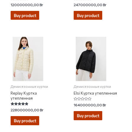
Rated
Rated
120000000,00
Br
247000000,00
Br
0
0
out
out
of
of
Buy product
Buy product
5
5
Демисезонные куртки
Демисезонные куртки
Replay Куртка
Elsi Куртка утепленная
утепленная
Rated
164000000,00
Br
0
Rated
228000000,00
Br
out
4.60
of
Buy product
out of 5
5
Buy product