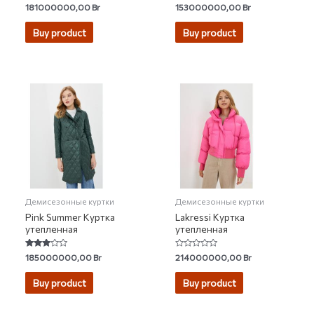
Rated
Rated
181000000,00
Br
153000000,00
Br
5.00
4.22
out of 5
out of 5
Buy product
Buy product
Демисезонные куртки
Демисезонные куртки
Pink Summer Куртка
Lakressi Куртка
утепленная
утепленная
Rated
Rated
185000000,00
Br
214000000,00
Br
2.80
0
out of
out
5
of
Buy product
Buy product
5