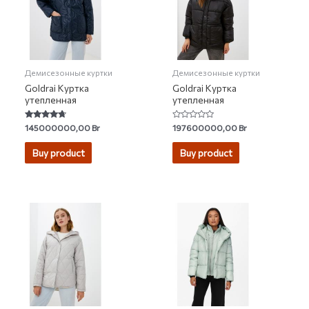
Демисезонные куртки
Демисезонные куртки
Goldrai Куртка
Goldrai Куртка
утепленная
утепленная
Rated
Rated
145000000,00
Br
197600000,00
Br
4.50
0
out of 5
out
of
Buy product
Buy product
5