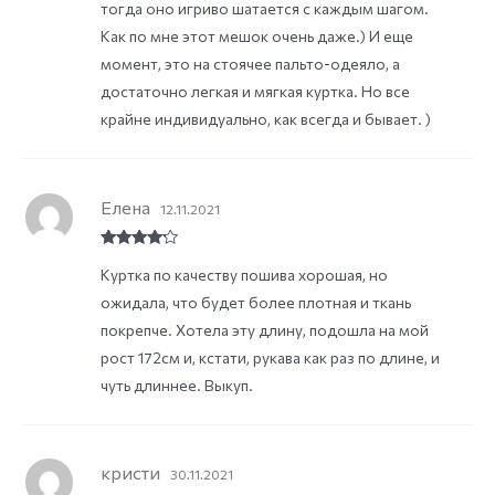
тогда оно игриво шатается с каждым шагом.
Как по мне этот мешок очень даже.) И еще
момент, это на стоячее пальто-одеяло, а
достаточно легкая и мягкая куртка. Но все
крайне индивидуально, как всегда и бывает. )
Елена
12.11.2021
Rated
4
Куртка по качеству пошива хорошая, но
out of 5
ожидала, что будет более плотная и ткань
покрепче. Хотела эту длину, подошла на мой
рост 172см и, кстати, рукава как раз по длине, и
чуть длиннее. Выкуп.
кристи
30.11.2021