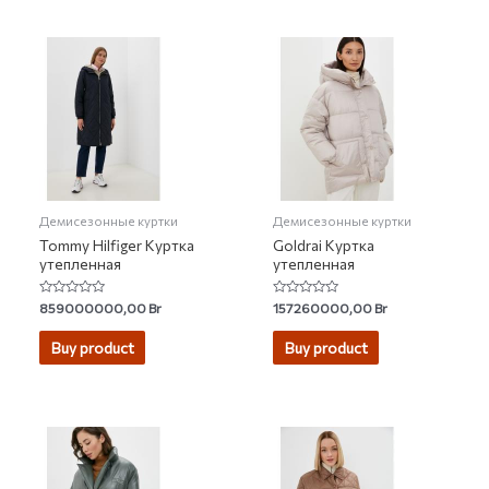
Демисезонные куртки
Демисезонные куртки
Tommy Hilfiger Куртка
Goldrai Куртка
утепленная
утепленная
Rated
Rated
859000000,00
Br
157260000,00
Br
0
0
out
out
of
of
Buy product
Buy product
5
5