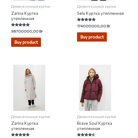
Демисезонные куртки
Демисезонные куртки
Zarina Куртка
Sela Куртка утепленная
утепленная
Rated
174000000,00
Br
5.00
Rated
98700000,00
Br
out of 5
4.67
Buy product
out of 5
Buy product
Демисезонные куртки
Демисезонные куртки
Zarina Куртка
Brave Soul Куртка
утепленная
утепленная