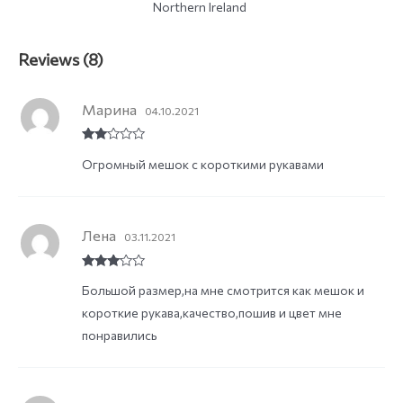
Northern Ireland
Reviews (8)
Марина
04.10.2021
Rate
Огромный мешок с короткими рукавами
d
2
out
of 5
Лена
03.11.2021
Rated
3
Большой размер,на мне смотрится как мешок и
out of
5
короткие рукава,качество,пошив и цвет мне
понравились