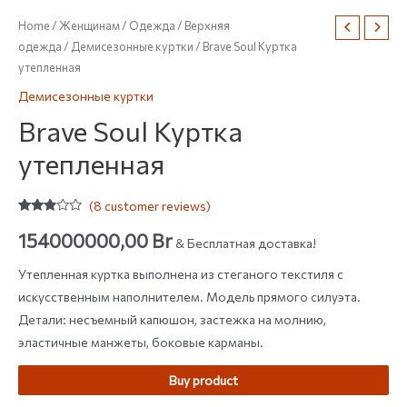
Home
/
Женщинам
/
Одежда
/
Верхняя
одежда
/
Демисезонные куртки
/ Brave Soul Куртка
утепленная
Демисезонные куртки
Brave Soul Куртка
утепленная
(
8
customer reviews)
Rated
8
2.75
154000000,00
Br
& Бесплатная доставка!
out of
5
based
Утепленная куртка выполнена из стеганого текстиля с
on
customer
искусственным наполнителем. Модель прямого силуэта.
ratings
Детали: несъемный капюшон, застежка на молнию,
эластичные манжеты, боковые карманы.
Buy product