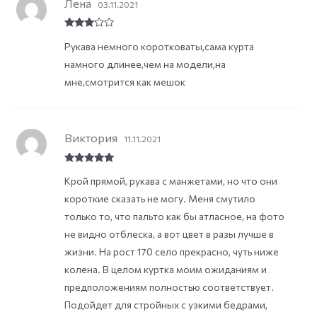
Лена
03.11.2021
Rated
3
Рукава немного коротковаты,сама курта
out of
5
намного длинее,чем на модели,на
мне,смотрится как мешок
Виктория
11.11.2021
Rated
5
out
Крой прямой, рукава с манжетами, но что они
of 5
короткие сказать не могу. Меня смутило
только то, что пальто как бы атласное, на фото
не видно отблеска, а вот цвет в разы лучше в
жизни. На рост 170 село прекрасно, чуть ниже
колена. В целом куртка моим ожиданиям и
предположениям полностью соответствует.
Подойдет для стройных с узкими бедрами,