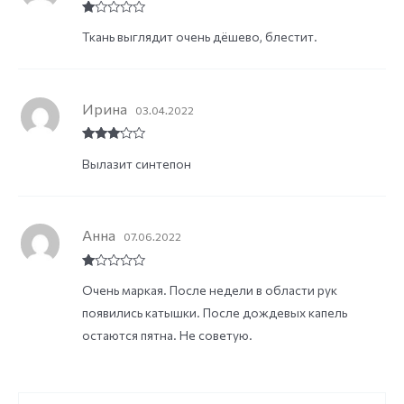
R
Ткань выглядит очень дёшево, блестит.
at
ed
1
ou
t
of
Ирина
5
03.04.2022
Rated
3
Вылазит синтепон
out of
5
Анна
07.06.2022
R
Очень маркая. После недели в области рук
at
ed
появились катышки. После дождевых капель
1
ou
остаются пятна. Не советую.
t
of
5