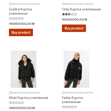
Демисезонные куртки
Демисезонные куртки
Goldrai Куртка
Only Куртка утепленная
утепленная
Rated
62400000,00
Br
2.43
Rated
143350000,00
Br
out of
0
5
Buy product
out
of
Buy product
5
Демисезонные куртки
Демисезонные куртки
Moki Куртка утепленная
Fadas Куртка
утепленная
Rated
146530000,00
Br
0