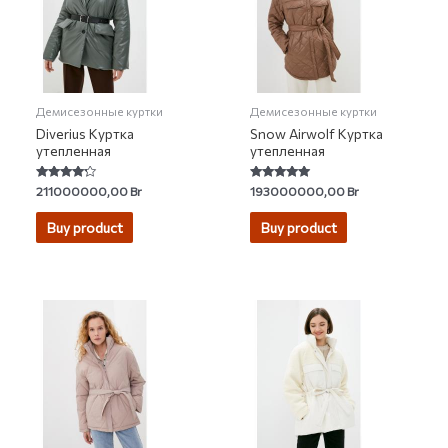
Демисезонные куртки
Демисезонные куртки
Diverius Куртка
Snow Airwolf Куртка
утепленная
утепленная
Rated
Rated
211000000,00
Br
193000000,00
Br
4.00
5.00
out of 5
out of 5
Buy product
Buy product