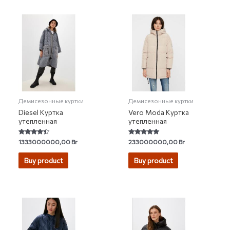
Демисезонные куртки
Демисезонные куртки
Diesel Куртка
Vero Moda Куртка
утепленная
утепленная
Rated
Rated
1333000000,00
Br
233000000,00
Br
4.22
4.80
out of 5
out of 5
Buy product
Buy product