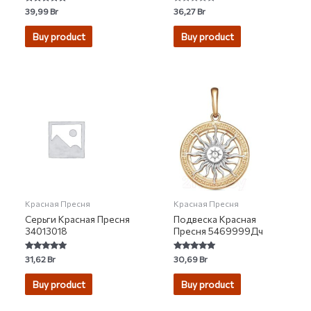
Rated
Rated
39,99
Br
36,27
Br
5.00
0
out of 5
out
of
Buy product
Buy product
5
Красная Пресня
Красная Пресня
Серьги Красная Пресня
Подвеска Красная
34013018
Пресня 5469999Дч
Rated
Rated
31,62
Br
30,69
Br
5.00
5.00
out of 5
out of 5
Buy product
Buy product