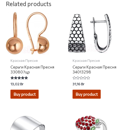
Related products
Красная Пресня
Красная Пресня
Серьги Красная Пресня
Серьги Красная Пресня
330807цр
34013298
Rated
Rated
13,02
Br
31,16
Br
5.00
0
out of 5
out
of
Buy product
Buy product
5