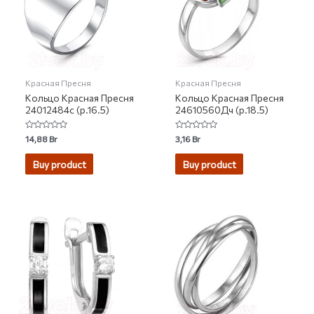
Красная Пресня
Красная Пресня
Кольцо Красная Пресня
Кольцо Красная Пресня
24012484с (р.16.5)
24610560Дч (р.18.5)
Rated
Rated
14,88
Br
3,16
Br
0
0
out
out
of
of
Buy product
Buy product
5
5