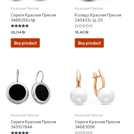
Красная Пресня
Красная Пресня
Серьги Красная Пресня
Кольцо Красная Пресня
3488256с1ф
240433с (р.21)
Rated
Rated
26,04
Br
16,40
Br
5.00
0
out of 5
out
of
Buy product
Buy product
5
Красная Пресня
Красная Пресня
Серьги Красная Пресня
Серьги Красная Пресня
34310784А
3468305К