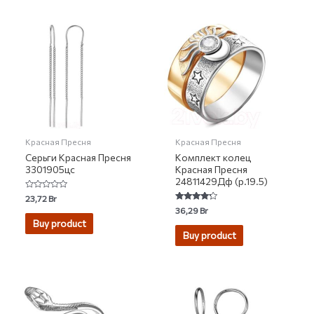
Красная Пресня
Красная Пресня
Серьги Красная Пресня
Комплект колец
3301905цс
Красная Пресня
24811429Дф (р.19.5)
Rated
23,72
Br
0
Rated
36,29
Br
out
4.00
of
Buy product
out of 5
5
Buy product