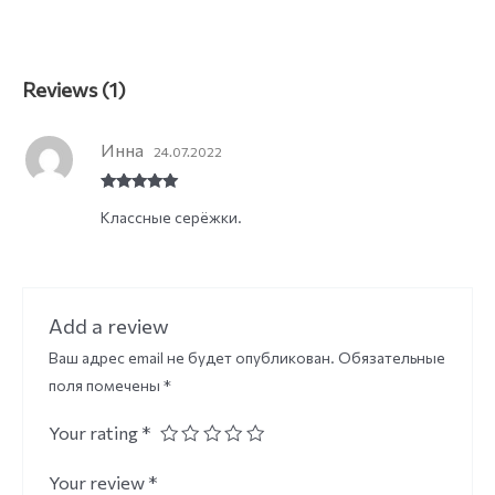
Reviews (1)
Инна
24.07.2022
Rated
5
out
Классные серёжки.
of 5
Add a review
Ваш адрес email не будет опубликован.
Обязательные
поля помечены
*
Your rating
*
Your review
*