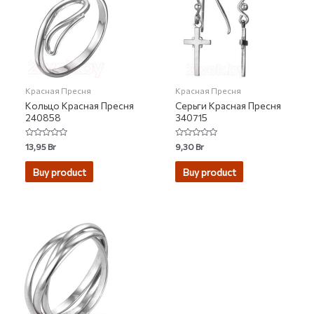
Красная Пресня
Красная Пресня
Кольцо Красная Пресня
Серьги Красная Пресня
240858
340715
Rated
Rated
13,95
Br
9,30
Br
0
0
out
out
of
of
Buy product
Buy product
5
5