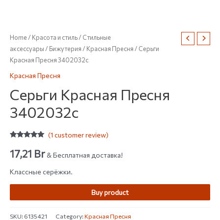
Home
/
Красота и стиль
/
Стильные
аксессуары
/
Бижутерия
/
Красная Пресня
/ Серьги
Красная Пресня 3402032с
Красная Пресня
Серьги Красная Пресня
3402032с
(
1
customer review)
Rated
1
5.00
out of 5
17,21
Br
& Бесплатная доставка!
based on
customer
rating
Классные серёжки.
Buy product
SKU:
6135421
Category:
Красная Пресня