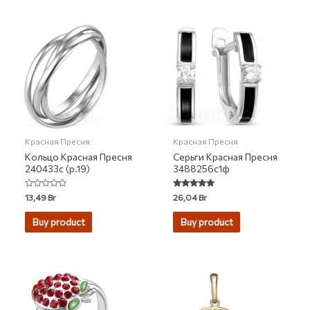
Красная Пресня
Красная Пресня
Кольцо Красная Пресня
Серьги Красная Пресня
240433с (р.19)
3488256с1ф
Rated
Rated
13,49
Br
26,04
Br
0
5.00
out
out of 5
of
Buy product
Buy product
5