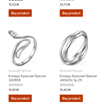
Rated
Rated
13,02
Br
23,72
Br
5.00
0
out of 5
out
of
Buy product
Buy product
5
Красная Пресня
Красная Пресня
Кольцо Красная Пресня
Кольцо Красная Пресня
240858
240433с (р.21)
Rated
Rated
13,95
Br
16,40
Br
0
0
out
out
of
of
Buy product
Buy product
5
5