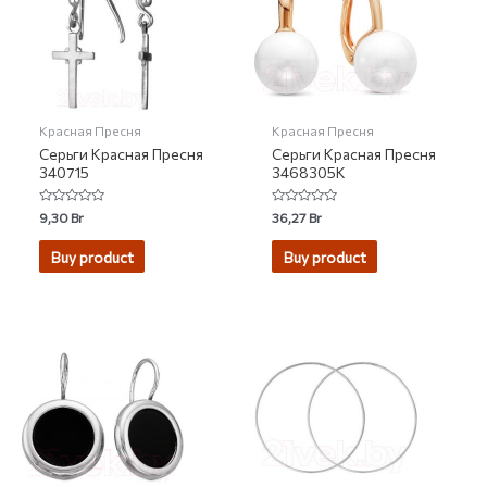
Красная Пресня
Красная Пресня
Серьги Красная Пресня
Серьги Красная Пресня
340715
3468305К
Rated
Rated
9,30
Br
36,27
Br
0
0
out
out
of
of
Buy product
Buy product
5
5