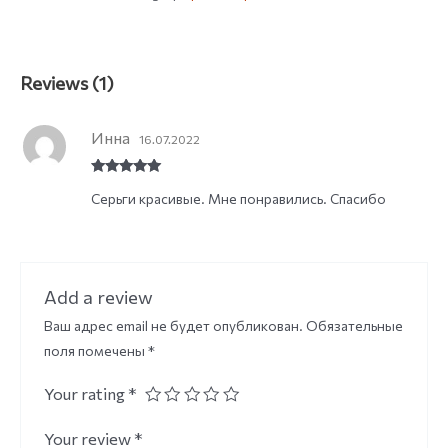
Reviews (1)
Инна
16.07.2022
Rated
5
out
Серьги красивые. Мне понравились. Спасибо
of 5
Add a review
Ваш адрес email не будет опубликован.
Обязательные
поля помечены
*
Your rating
*
Your review
*