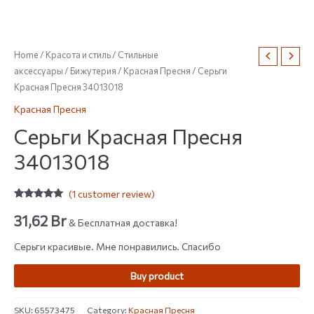
Home
/
Красота и стиль
/
Стильные
аксессуары
/
Бижутерия
/
Красная Пресня
/ Серьги
Красная Пресня 34013018
Красная Пресня
Серьги Красная Пресня
34013018
(
1
customer review)
Rated
1
5.00
out of 5
31,62
Br
& Бесплатная доставка!
based on
customer
rating
Серьги красивые. Мне понравились. Спасибо
Buy product
SKU:
65573475
Category:
Красная Пресня