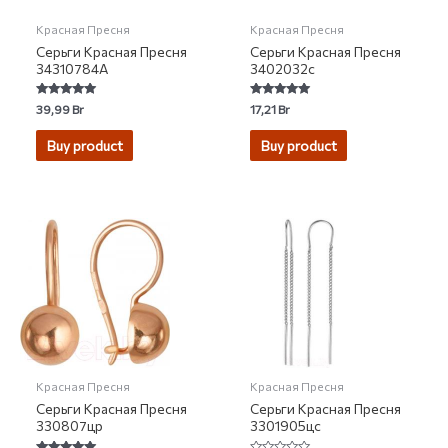
Красная Пресня
Красная Пресня
Серьги Красная Пресня
Серьги Красная Пресня
34310784А
3402032с
Rated
Rated
39,99
Br
17,21
Br
5.00
5.00
out of 5
out of 5
Buy product
Buy product
Красная Пресня
Красная Пресня
Серьги Красная Пресня
Серьги Красная Пресня
330807цр
3301905цс