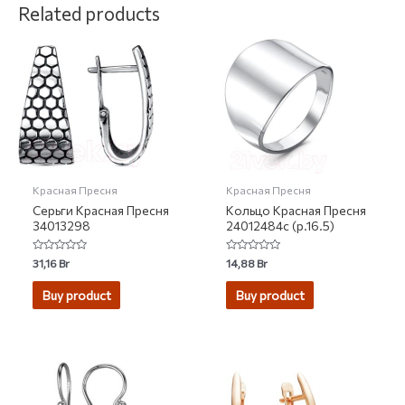
Related products
Красная Пресня
Красная Пресня
Серьги Красная Пресня
Кольцо Красная Пресня
34013298
24012484с (р.16.5)
Rated
Rated
31,16
Br
14,88
Br
0
0
out
out
of
of
Buy product
Buy product
5
5