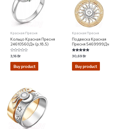
Красная Пресня
Красная Пресня
Кольцо Красная Пресня
Подвеска Красная
24610560Дч (р.18.5)
Пресня 5469999Дч
Rated
Rated
3,16
Br
30,69
Br
0
5.00
out
out of 5
of
Buy product
Buy product
5