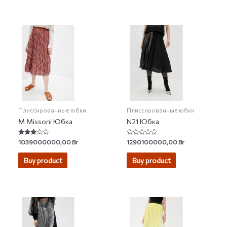
Плиссированные юбки
Плиссированные юбки
M Missoni Юбка
N21 Юбка
Rated
Rated
1039000000,00
Br
1290100000,00
Br
3.00
0
out of 5
out
of
Buy product
Buy product
5