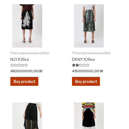
Плиссированные юбки
Плиссированные юбки
N21 Юбка
DKNY Юбка
Rated
Rated
982000000,00
Br
415000000,00
Br
0
2.00
out
out
of
of 5
Buy product
Buy product
5