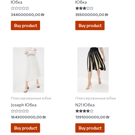
Юбка
Юбка
Rated
Rated
344000000,00
Br
355000000,00
Br
0
3.00
out
out of 5
of
Buy product
Buy product
5
Плиссированные юбки
Плиссированные юбки
Joseph Юбка
N21 Юбка
Rated
Rated
1643000000,00
Br
1391000000,00
Br
0
3.50
out
out of 5
of
Buy product
Buy product
5