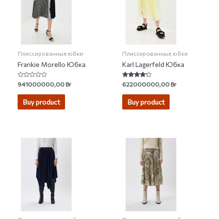
Плиссированные юбки
Плиссированные юбки
Frankie Morello Юбка
Karl Lagerfeld Юбка
Rated
Rated
941000000,00
Br
622000000,00
Br
0
4.00
out
out of 5
of
Buy product
Buy product
5