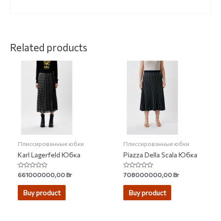
Related products
Плиссированные юбки
Плиссированные юбки
Karl Lagerfeld Юбка
Piazza Della Scala Юбка
Rated
Rated
661000000,00
Br
708000000,00
Br
0
0
out
out
of
of
Buy product
Buy product
5
5