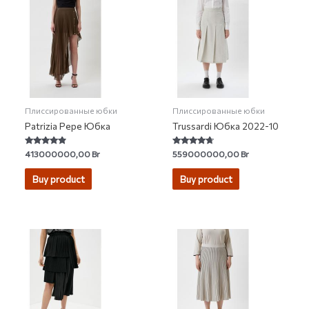
Плиссированные юбки
Плиссированные юбки
Patrizia Pepe Юбка
Trussardi Юбка 2022-10
Rated
Rated
413000000,00
Br
559000000,00
Br
4.64
4.50
out of 5
out of 5
Buy product
Buy product