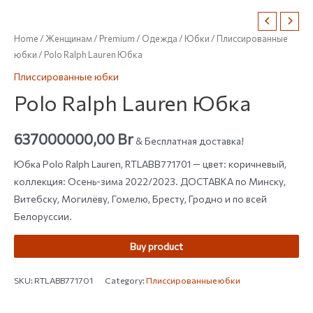
Home
/
Женщинам
/
Premium
/
Одежда
/
Юбки
/
Плиссированные
юбки
/ Polo Ralph Lauren Юбка
Плиссированные юбки
Polo Ralph Lauren Юбка
637000000,00
Br
& Бесплатная доставка!
Юбка Polo Ralph Lauren, RTLABB771701 — цвет: коричневый,
коллекция: Осень-зима 2022/2023. ДОСТАВКА по Минску,
Витебску, Могилёву, Гомелю, Бресту, Гродно и по всей
Белоруссии.
Buy product
SKU:
RTLABB771701
Category:
Плиссированные юбки