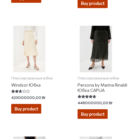
Buy product
Плиссированные юбки
Плиссированные юбки
Windsor Юбка
Persona by Marina Rinaldi
Юбка CAPUA
Rated
423000000,00
Br
2.50
Rated
448000000,00
Br
out of
4.50
5
Buy product
out of 5
Buy product