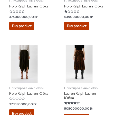
Плиссированные юбки
Плиссированные юбки
Polo Ralph Lauren Юбка
Polo Ralph Lauren Юбка
Rated
Rated
374000000,00
Br
639000000,00
Br
0
1.00
out
out
of
of
Buy product
Buy product
5
5
Плиссированные юбки
Плиссированные юбки
Polo Ralph Lauren Юбка
Lauren Ralph Lauren
Юбка
Rated
373550000,00
Br
0
Rated
505000000,00
Br
out
3.67
of
Buy product
out of 5
5