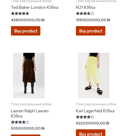
Плиссированные юбки
Плиссированные юбки
Ted Baker London Юбка
N21 Юбка
Rated
Rated
428000000,00
Br
1391000000,00
Br
4.50
3.50
out of 5
out of 5
Buy product
Buy product
Плиссированные юбки
Плиссированные юбки
Lauren Ralph Lauren
Karl Lagerfeld Юбка
Юбка
Rated
622000000,00
Br
4.00
Rated
505000000,00
Br
out of 5
3.67
Buy product
out of 5