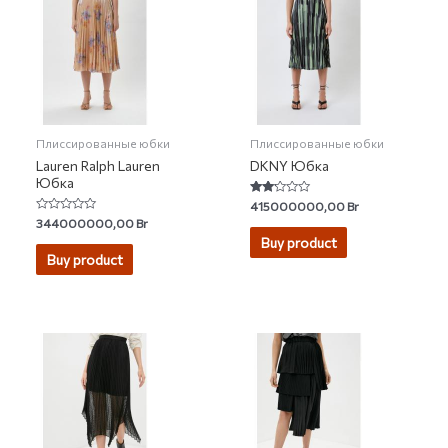
Плиссированные юбки
Плиссированные юбки
Lauren Ralph Lauren
DKNY Юбка
Юбка
Rated
415000000,00
Br
2.00
Rated
344000000,00
Br
out
0
of 5
Buy product
out
of
Buy product
5