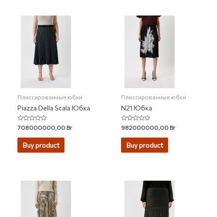
Плиссированные юбки
Плиссированные юбки
Piazza Della Scala Юбка
N21 Юбка
Rated
Rated
708000000,00
Br
982000000,00
Br
0
0
out
out
of
of
Buy product
Buy product
5
5