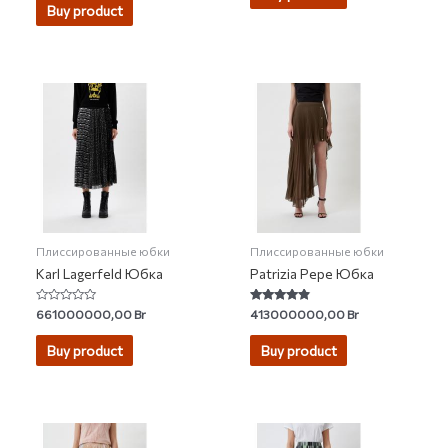
Buy product
Плиссированные юбки
Плиссированные юбки
Karl Lagerfeld Юбка
Patrizia Pepe Юбка
Rated
Rated
661000000,00
Br
413000000,00
Br
0
4.64
out
out of 5
of
Buy product
Buy product
5