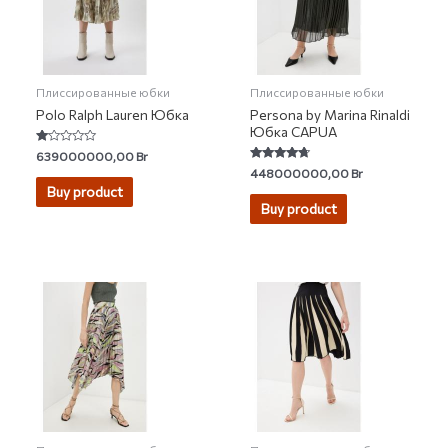
Плиссированные юбки
Плиссированные юбки
Polo Ralph Lauren Юбка
Persona by Marina Rinaldi
Юбка CAPUA
Rated
639000000,00
Br
1.00
Rated
448000000,00
Br
out
4.50
of
Buy product
out of 5
5
Buy product