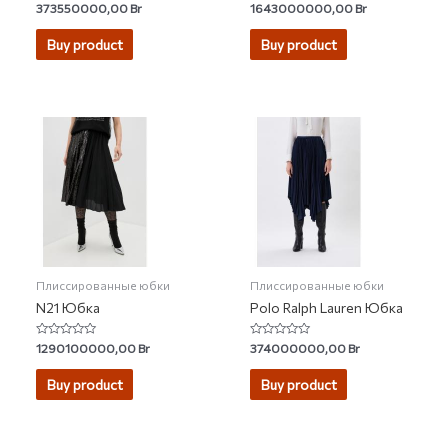
Rated
Rated
373550000,00
Br
1643000000,00
Br
0
0
out
out
of
of
Buy product
Buy product
5
5
Плиссированные юбки
Плиссированные юбки
N21 Юбка
Polo Ralph Lauren Юбка
Rated
Rated
1290100000,00
Br
374000000,00
Br
0
0
out
out
of
of
Buy product
Buy product
5
5