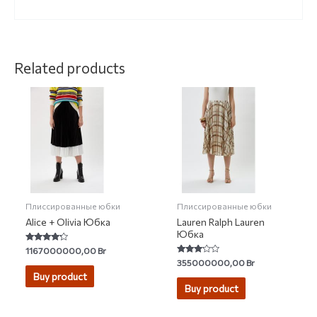
Related products
Плиссированные юбки
Плиссированные юбки
Alice + Olivia Юбка
Lauren Ralph Lauren
Юбка
Rated
1167000000,00
Br
4.00
Rated
355000000,00
Br
out of 5
3.00
Buy product
out of 5
Buy product