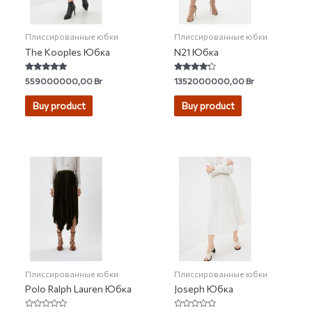
Плиссированные юбки
Плиссированные юбки
The Kooples Юбка
N21 Юбка
Rated
Rated
559000000,00
Br
1352000000,00
Br
4.75
4.00
out of 5
out of 5
Buy product
Buy product
Плиссированные юбки
Плиссированные юбки
Polo Ralph Lauren Юбка
Joseph Юбка