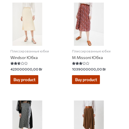
Плиссированные юбки
Плиссированные юбки
Windsor Юбка
M Missoni Юбка
Rated
Rated
423000000,00
Br
1039000000,00
Br
2.50
3.00
out of
out of 5
5
Buy product
Buy product