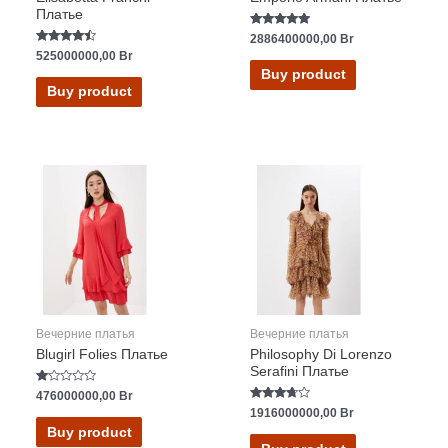
Платье
Rated
2886400000,00
Br
5.00
Rated
525000000,00
Br
out of 5
4.20
Buy product
out of 5
Buy product
Вечерние платья
Вечерние платья
Blugirl Folies Платье
Philosophy Di Lorenzo
Serafini Платье
Rated
476000000,00
Br
1.00
Rated
1916000000,00
Br
out
3.50
of
Buy product
out of 5
5