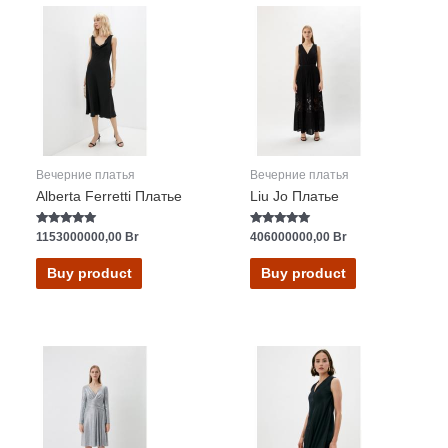
Вечерние платья
Вечерние платья
Alberta Ferretti Платье
Liu Jo Платье
Rated
Rated
1153000000,00
Br
406000000,00
Br
5.00
5.00
out of 5
out of 5
Buy product
Buy product