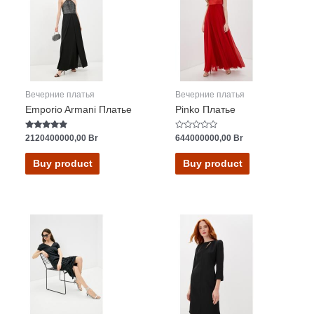
Вечерние платья
Вечерние платья
Emporio Armani Платье
Pinko Платье
Rated
Rated
2120400000,00
Br
644000000,00
Br
4.63
0
out of 5
out
of
Buy product
Buy product
5