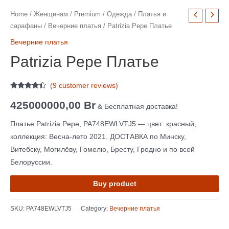
Home
/
Женщинам
/
Premium
/
Одежда
/
Платья и
сарафаны
/
Вечерние платья
/ Patrizia Pepe Платье
Вечерние платья
Patrizia Pepe Платье
(
9
customer reviews)
Rated
9
4.22
out of 5
425000000,00
Br
& Бесплатная доставка!
based on
customer
ratings
Платье Patrizia Pepe, PA748EWLVTJ5 — цвет: красный,
коллекция: Весна-лето 2021. ДОСТАВКА по Минску,
Витебску, Могилёву, Гомелю, Бресту, Гродно и по всей
Белоруссии.
Buy product
SKU:
PA748EWLVTJ5
Category:
Вечерние платья