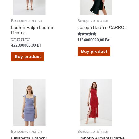
Вечерние платья
Вечерние платья
Lauren Ralph Lauren
Joseph Платье CARROL
Платье
Rated
1134000000,00
Br
5.00
Rated
422300000,00
Br
out of 5
0
Buy product
out
of
Buy product
5
Вечерние платья
Вечерние платья
Elisabetta Franchi
Emporio Armani Платье