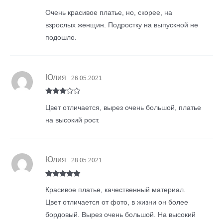
Rated
5
out
Очень красивое платье, но, скорее, на
of 5
взрослых женщин. Подростку на выпускной не
подошло.
Юлия
26.05.2021
Rated
3
Цвет отличается, вырез очень большой, платье
out of
5
на высокий рост.
Юлия
28.05.2021
Rated
5
out
Красивое платье, качественный материал.
of 5
Цвет отличается от фото, в жизни он более
бордовый. Вырез очень большой. На высокий