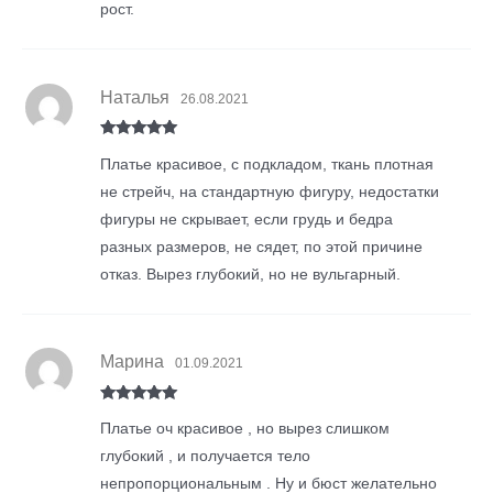
рост.
Наталья
26.08.2021
Rated
5
out
Платье красивое, с подкладом, ткань плотная
of 5
не стрейч, на стандартную фигуру, недостатки
фигуры не скрывает, если грудь и бедра
разных размеров, не сядет, по этой причине
отказ. Вырез глубокий, но не вульгарный.
Марина
01.09.2021
Rated
5
out
Платье оч красивое , но вырез слишком
of 5
глубокий , и получается тело
непропорциональным . Ну и бюст желательно