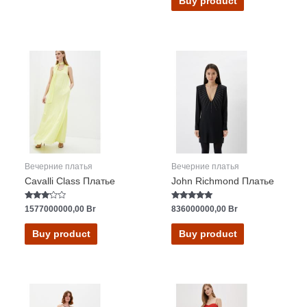
Buy product
Вечерние платья
Вечерние платья
Cavalli Class Платье
John Richmond Платье
Rated
Rated
1577000000,00
Br
836000000,00
Br
3.00
5.00
out of 5
out of 5
Buy product
Buy product