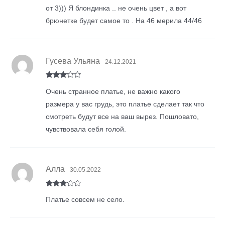
от 3))) Я блондинка .. не очень цвет , а вот
брюнетке будет самое то . На 46 мерила 44/46
Гусева Ульяна
24.12.2021
Rated
3
Очень странное платье, не важно какого
out of
5
размера у вас грудь, это платье сделает так что
смотреть будут все на ваш вырез. Пошловато,
чувствовала себя голой.
Алла
30.05.2022
Rated
3
Платье совсем не село.
out of
5