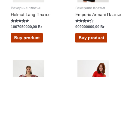
Вечерние платья
Вечерние платья
Helmut Lang Платье
Emporio Armani Платье
Rated
Rated
1007050000,00
Br
909000000,00
Br
5.00
4.00
out of 5
out of 5
Buy product
Buy product
Вечерние платья
Вечерние платья
John Richmond Платье
Emporio Armani Платье
Rated
Rated
363000000,00
Br
1016000000,00
Br
0
4.80