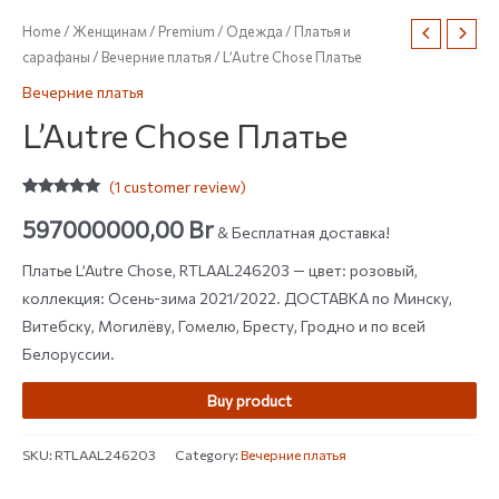
Home
/
Женщинам
/
Premium
/
Одежда
/
Платья и
сарафаны
/
Вечерние платья
/ L’Autre Chose Платье
Вечерние платья
L’Autre Chose Платье
(
1
customer review)
Rated
1
5.00
out of 5
597000000,00
Br
& Бесплатная доставка!
based on
customer
rating
Платье L’Autre Chose, RTLAAL246203 — цвет: розовый,
коллекция: Осень-зима 2021/2022. ДОСТАВКА по Минску,
Витебску, Могилёву, Гомелю, Бресту, Гродно и по всей
Белоруссии.
Buy product
SKU:
RTLAAL246203
Category:
Вечерние платья