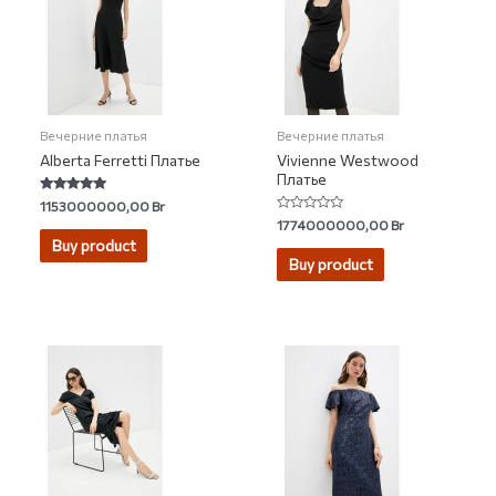
Вечерние платья
Вечерние платья
Alberta Ferretti Платье
Vivienne Westwood
Платье
Rated
1153000000,00
Br
5.00
Rated
1774000000,00
Br
out of 5
0
Buy product
out
of
Buy product
5