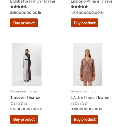
Elisabetta Franchi Платье
Emporio Armani Платье
Rated
Rated
525000000,00
Br
1016000000,00
Br
4.20
4.80
out of 5
out of 5
Buy product
Buy product
Вечерние платья
Вечерние платья
Trussardi Платье
L’Autre Chose Платье
Rated
Rated
536000000,00
Br
328000000,00
Br
0
0
out
out
of
of
Buy product
Buy product
5
5