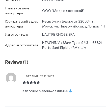
Наименование
ООО "Мода с доставкой"
импортера
Юридический адрес
Республика Беларусь, 220034, г.
импортера
Минск, ул. Первомайская, д. 15, пом. 1Н
Изготовитель
L'AUTRE CHOSE SPA
ИТАЛИЯ, Via Mare Egeo, 9/13 — 63821
Адрес изготовителя
Porto Sant'Elpidio (FM) Italy
Reviews (1)
Наталья
21.12.2021
Rated
5
out
Классное маленькое платье
of 5