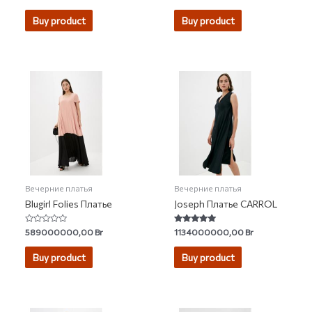
0
5.00
out
out of 5
of
Buy product
Buy product
5
Вечерние платья
Вечерние платья
Blugirl Folies Платье
Joseph Платье CARROL
Rated
Rated
589000000,00
Br
1134000000,00
Br
0
5.00
out
out of 5
of
Buy product
Buy product
5