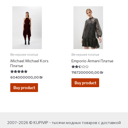
Вечерние платья
Вечерние платья
Michael Michael Kors
Emporio Armani Платье
Платье
Rated
1167200000,00
Br
2.25
Rated
604000000,00
Br
out of
5.00
5
Buy product
out of 5
Buy product
2007-2026 © KUPIVIP - тысячи модных товаров с доставкой