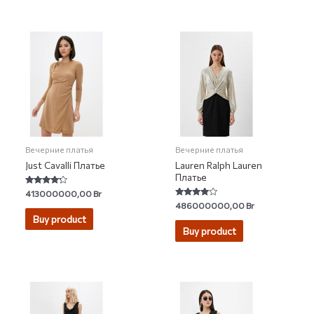
Вечерние платья
Вечерние платья
Just Cavalli Платье
Lauren Ralph Lauren
Платье
Rated
413000000,00
Br
4.00
Rated
486000000,00
Br
out of 5
3.75
Buy product
out of 5
Buy product