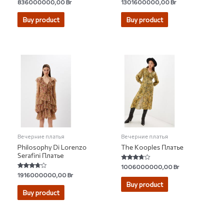
Rated
Rated
836000000,00
Br
1301600000,00
Br
5.00
0
out of 5
out
of
Buy product
Buy product
5
Вечерние платья
Вечерние платья
Philosophy Di Lorenzo
The Kooples Платье
Serafini Платье
Rated
1006000000,00
Br
3.50
Rated
1916000000,00
Br
out of 5
3.50
Buy product
out of 5
Buy product