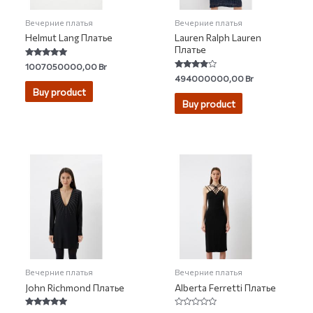
Вечерние платья
Вечерние платья
Helmut Lang Платье
Lauren Ralph Lauren
Платье
Rated
1007050000,00
Br
5.00
Rated
494000000,00
Br
out of 5
3.67
Buy product
out of 5
Buy product
Вечерние платья
Вечерние платья
John Richmond Платье
Alberta Ferretti Платье