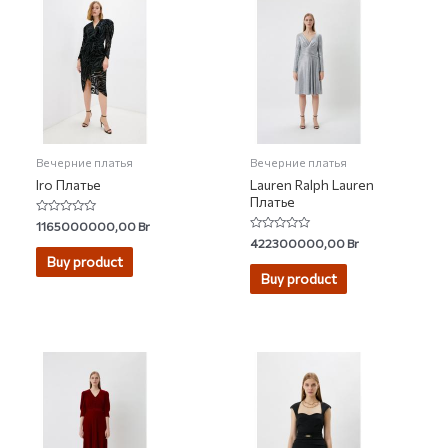
Вечерние платья
Вечерние платья
Iro Платье
Lauren Ralph Lauren
Платье
Rated
1165000000,00
Br
0
Rated
422300000,00
Br
out
0
of
Buy product
out
5
of
Buy product
5