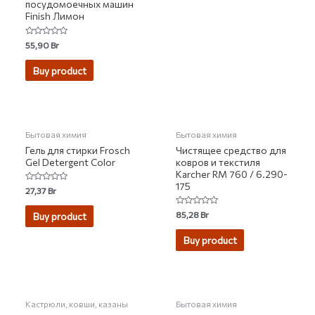
посудомоечных машин
Finish Лимон
Rated
55,90
Br
0
out
of
Buy product
5
НЕТ НА СКЛАДЕ
Бытовая химия
Бытовая химия
Гель для стирки Frosch
Чистящее средство для
Gel Detergent Color
ковров и текстиля
Karcher RM 760 / 6.290-
175
Rated
27,37
Br
0
out
of
Rated
85,28
Br
Buy product
5
0
out
of
Buy product
5
НЕТ НА СКЛАДЕ
Кастрюли, ковши, казаны
Бытовая химия