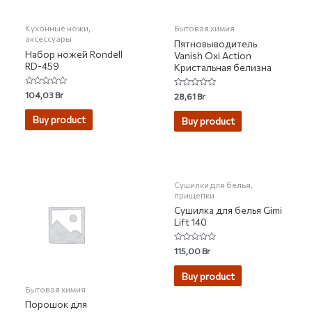
Кухонные ножи,
Бытовая химия
аксессуары
Пятновыводитель
Набор ножей Rondell
Vanish Oxi Action
RD-459
Кристальная белизна
Rated
104,03
Br
Rated
28,61
Br
0
0
out
out
of
of
Buy product
Buy product
5
5
Сушилки для белья,
прищепки
Сушилка для белья Gimi
Lift 140
Rated
115,00
Br
0
out
of
Buy product
5
Бытовая химия
Порошок для