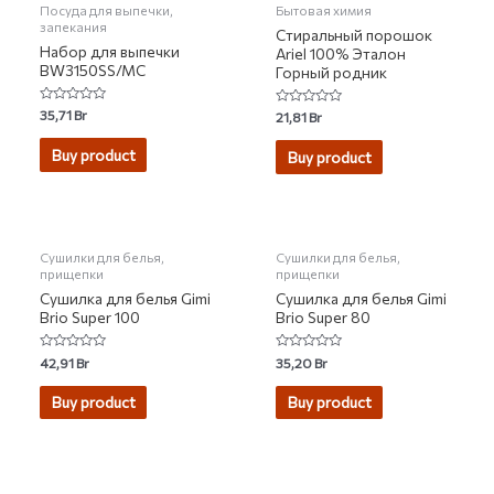
Посуда для выпечки,
Бытовая химия
запекания
Стиральный порошок
Набор для выпечки
Ariel 100% Эталон
BW3150SS/MC
Горный родник
Rated
35,71
Br
Rated
21,81
Br
0
0
out
out
of
of
Buy product
Buy product
5
5
Сушилки для белья,
Сушилки для белья,
прищепки
прищепки
Сушилка для белья Gimi
Сушилка для белья Gimi
Brio Super 100
Brio Super 80
Rated
Rated
42,91
Br
35,20
Br
0
0
out
out
of
of
Buy product
Buy product
5
5