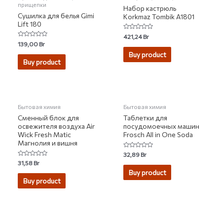
прищепки
Набор кастрюль
Сушилка для белья Gimi
Korkmaz Tombik A1801
Lift 180
Rated
421,24
Br
0
Rated
139,00
Br
out
0
of
Buy product
out
5
of
Buy product
5
НЕТ НА СКЛАДЕ
Бытовая химия
Бытовая химия
Сменный блок для
Таблетки для
освежителя воздуха Air
посудомоечных машин
Wick Fresh Matic
Frosch All in One Soda
Магнолия и вишня
Rated
32,89
Br
0
Rated
31,58
Br
out
0
of
Buy product
out
5
of
Buy product
5
НЕТ НА СКЛАДЕ
НЕТ НА СКЛАДЕ