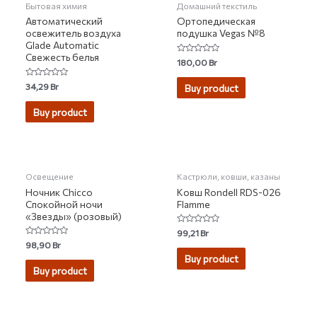
Бытовая химия
Домашний текстиль
Автоматический
Ортопедическая
освежитель воздуха
подушка Vegas №8
Glade Automatic
Свежесть белья
Rated
180,00
Br
0
out
of
Rated
34,29
Br
Buy product
5
0
out
of
Buy product
5
НЕТ НА СКЛАДЕ
НЕТ НА СКЛАДЕ
Освещение
Кастрюли, ковши, казаны
Ночник Chicco
Ковш Rondell RDS-026
Спокойной ночи
Flamme
«Звезды» (розовый)
Rated
99,21
Br
0
Rated
98,90
Br
out
0
of
Buy product
out
5
of
Buy product
5
НЕТ НА СКЛАДЕ