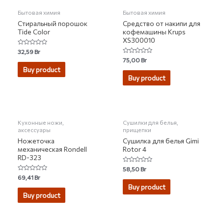
Бытовая химия
Бытовая химия
Стиральный порошок
Средство от накипи для
Tide Color
кофемашины Krups
XS300010
Rated
32,59
Br
0
Rated
75,00
Br
out
0
of
Buy product
out
5
of
Buy product
5
Кухонные ножи,
Сушилки для белья,
аксессуары
прищепки
Ножеточка
Сушилка для белья Gimi
механическая Rondell
Rotor 4
RD-323
Rated
58,50
Br
0
Rated
69,41
Br
out
0
of
Buy product
out
5
of
Buy product
5
НЕТ НА СКЛАДЕ