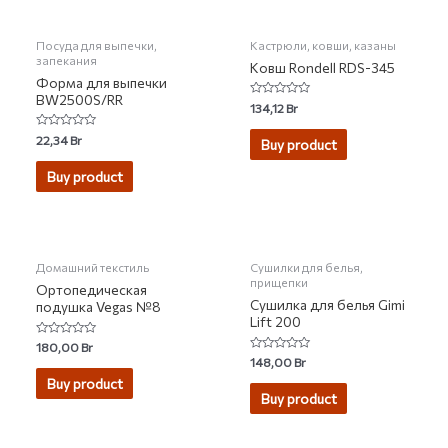
Посуда для выпечки,
Кастрюли, ковши, казаны
запекания
Ковш Rondell RDS-345
Форма для выпечки
BW2500S/RR
Rated
134,12
Br
0
out
Rated
22,34
Br
of
Buy product
0
5
out
of
Buy product
5
Домашний текстиль
Сушилки для белья,
прищепки
Ортопедическая
Сушилка для белья Gimi
подушка Vegas №8
Lift 200
Rated
180,00
Br
0
Rated
148,00
Br
out
0
of
Buy product
out
5
of
Buy product
5