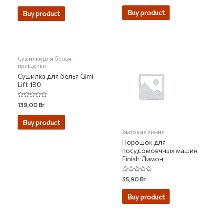
out
out
of
of
Buy product
Buy product
5
5
Сушилки для белья,
прищепки
Сушилка для белья Gimi
Lift 180
Rated
139,00
Br
0
out
of
Buy product
5
Бытовая химия
Порошок для
посудомоечных машин
Finish Лимон
Rated
55,90
Br
0
out
of
Buy product
5
НЕТ НА СКЛАДЕ