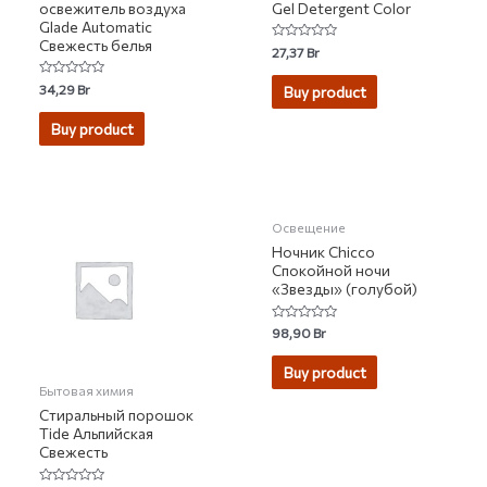
освежитель воздуха
Gel Detergent Color
Glade Automatic
Свежесть белья
Rated
27,37
Br
0
out
of
Rated
34,29
Br
Buy product
5
0
out
of
Buy product
5
НЕТ НА СКЛАДЕ
Освещение
Ночник Chicco
Спокойной ночи
«Звезды» (голубой)
Rated
98,90
Br
0
out
of
Buy product
5
Бытовая химия
Стиральный порошок
Tide Альпийская
Свежесть