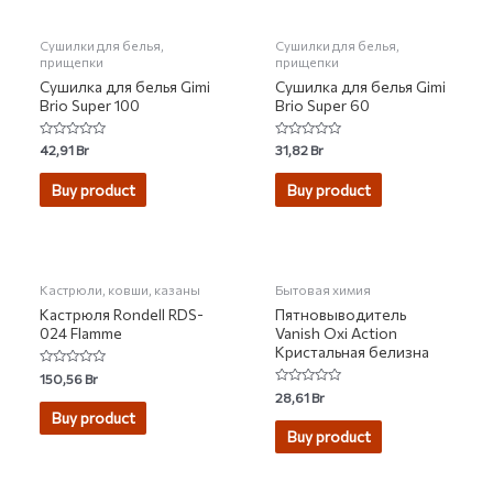
Сушилки для белья,
Сушилки для белья,
прищепки
прищепки
Сушилка для белья Gimi
Сушилка для белья Gimi
Brio Super 100
Brio Super 60
Rated
Rated
42,91
Br
31,82
Br
0
0
out
out
of
of
Buy product
Buy product
5
5
НЕТ НА СКЛАДЕ
Кастрюли, ковши, казаны
Бытовая химия
Кастрюля Rondell RDS-
Пятновыводитель
024 Flamme
Vanish Oxi Action
Кристальная белизна
Rated
150,56
Br
0
Rated
28,61
Br
out
0
of
Buy product
out
5
of
Buy product
5
НЕТ НА СКЛАДЕ