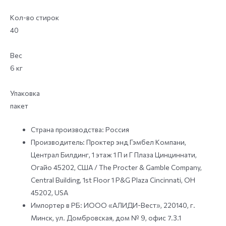
Кол-во стирок
40
Вес
6 кг
Упаковка
пакет
Страна производства: Россия
Производитель: Проктер энд Гэмбел Компани,
Централ Билдинг, 1 этаж 1 П и Г Плаза Цинциннати,
Огайо 45202, США / The Procter & Gamble Company,
Central Building, 1st Floor 1 P&G Plaza Cincinnati, OH
45202, USA
Импортер в РБ: ИООО «АЛИДИ-Вест», 220140, г.
Минск, ул. Домбровская, дом № 9, офис 7.3.1