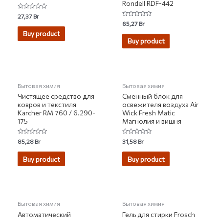
Rondell RDF-442
Rated
27,37
Br
0
Rated
65,27
Br
out
0
of
Buy product
out
5
of
Buy product
5
НЕТ НА СКЛАДЕ
Бытовая химия
Бытовая химия
Чистящее средство для
Сменный блок для
ковров и текстиля
освежителя воздуха Air
Karcher RM 760 / 6.290-
Wick Fresh Matic
175
Магнолия и вишня
Rated
Rated
85,28
Br
31,58
Br
0
0
out
out
of
of
Buy product
Buy product
5
5
НЕТ НА СКЛАДЕ
Бытовая химия
Бытовая химия
Автоматический
Гель для стирки Frosch