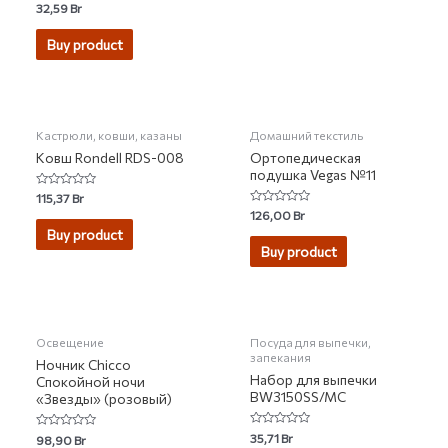
Rated
32,59
Br
0
out
of
Buy product
5
НЕТ НА СКЛАДЕ
Кастрюли, ковши, казаны
Домашний текстиль
Ковш Rondell RDS-008
Ортопедическая
подушка Vegas №11
Rated
115,37
Br
0
Rated
126,00
Br
out
0
of
Buy product
out
5
of
Buy product
5
НЕТ НА СКЛАДЕ
НЕТ НА СКЛАДЕ
Освещение
Посуда для выпечки,
запекания
Ночник Chicco
Набор для выпечки
Спокойной ночи
BW3150SS/MC
«Звезды» (розовый)
Rated
35,71
Br
Rated
98,90
Br
0
0