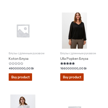
Блузы с длинным рукавом
Блузы с длинным рукавом
Koton Блуза
Ulla Popken Блуза
Rated
Rated
49000000,00
Br
166000000,00
Br
0
4.82
out
out of 5
of
Buy product
Buy product
5