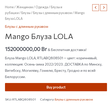
Home
/
Женщинам
/
Одежда
/
Блузы и
рубашки
/
Блузы
/
Блузы с длинным рукавом
/ Mango
Блуза LOLA
Блузы с длинным рукавом
Mango Блуза LOLA
152000000,00
Br
& Бесплатная доставка!
Блуза Mango LOLA, RTLABQ808501 — цвет: коричневый,
коллекция: Осень-зима 2022/2023. ДОСТАВКА по Минску,
Витебску, Могилёву, Гомелю, Бресту, Гродно и по всей
Белоруссии.
Buy product
SKU:
RTLABQ808501
Category:
Блузы с длинным рукавом