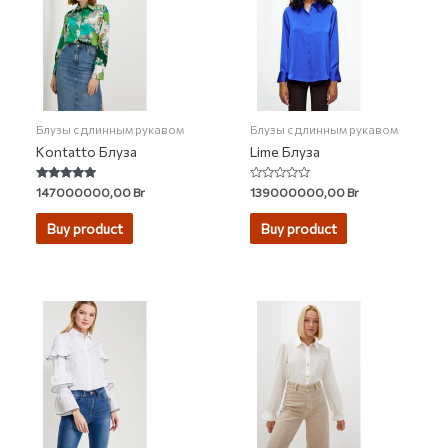
Блузы с длинным рукавом
Блузы с длинным рукавом
Kontatto Блуза
Lime Блуза
Rated
Rated
147000000,00
Br
139000000,00
Br
5.00
0
out of 5
out
of
Buy product
Buy product
5