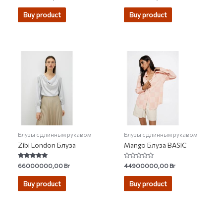
5.00
3.67
out of 5
out of 5
Buy product
Buy product
Блузы с длинным рукавом
Блузы с длинным рукавом
Zibi London Блуза
Mango Блуза BASIC
Rated
Rated
66000000,00
Br
44900000,00
Br
5.00
0
out of 5
out
of
Buy product
Buy product
5