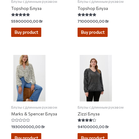
Блузы с длинным рукавом
Блузы с длинным рукавом
Topshop Блуза
Topshop Блуза
Rated
Rated
55900000,00
Br
71000000,00
Br
4.69
4.75
out of 5
out of 5
Buy product
Buy product
Блузы с длинным рукавом
Блузы с длинным рукавом
Marks & Spencer Блуза
Zizzi Блуза
Rated
Rated
193000000,00
Br
94100000,00
Br
0
4.00
out
out of 5
of
Buy product
Buy product