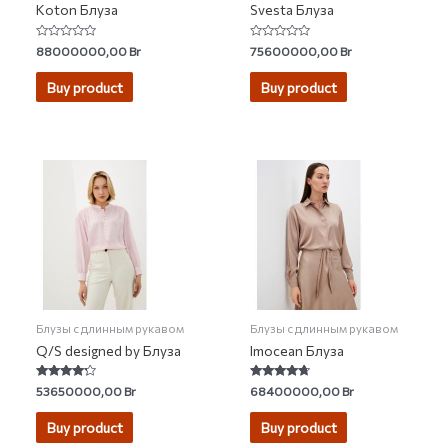
Koton Блуза
Svesta Блуза
Rated
Rated
88000000,00
Br
75600000,00
Br
0
0
out
out
of
of
Buy product
Buy product
5
5
Блузы с длинным рукавом
Блузы с длинным рукавом
Q/S designed by Блуза
Imocean Блуза
Rated
Rated
53650000,00
Br
68400000,00
Br
4.00
4.50
out of 5
out of 5
Buy product
Buy product