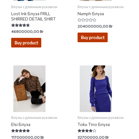
Блузы с длинным рукавом
Блузы с длинным рукавом
Lost Ink Блуза FRILL
Numph Блуза
SHIRRED DETAIL SHIRT
Rated
204000000,00
Br
0
Rated
46800000,00
Br
out
4.46
of
Buy product
out of 5
5
Buy product
Блузы с длинным рукавом
Блузы с длинным рукавом
Elsi Блуза
Toku Tino Блуза
Rated
Rated
117000000,00
Br
32700000,00
Br