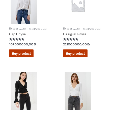
Блузы с длинным рукавом
Блузы с длинным рукавом
Gap Блуза
Desigual Блуза
Rated
Rated
107000000,00
Br
221000000,00
Br
4.73
5.00
out of 5
out of 5
Buy product
Buy product