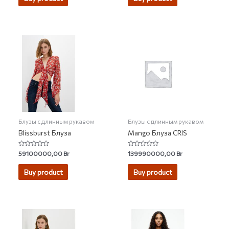
5
Блузы с длинным рукавом
Блузы с длинным рукавом
Blissburst Блуза
Mango Блуза CRIS
Rated
Rated
59100000,00
Br
139990000,00
Br
0
0
out
out
of
of
Buy product
Buy product
5
5