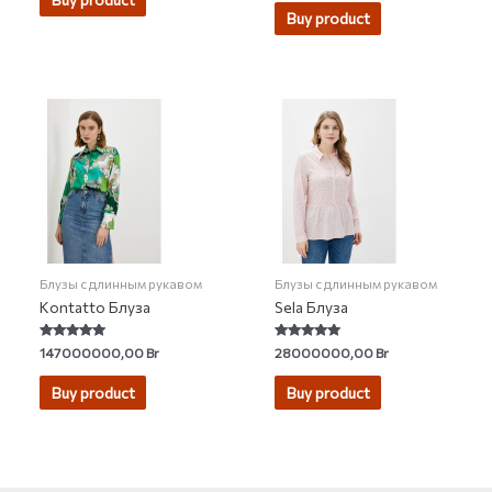
Buy product
Блузы с длинным рукавом
Блузы с длинным рукавом
Kontatto Блуза
Sela Блуза
Rated
Rated
147000000,00
Br
28000000,00
Br
5.00
4.71
out of 5
out of 5
Buy product
Buy product