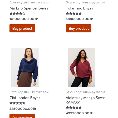
Блузы с длинным рукавом
Блузы с длинным рукавом
Marks & Spencer Блуза
Toku Tino Блуза
Rated
Rated
101000000,00
Br
58800000,00
Br
4.00
4.87
out of 5
out of 5
Buy product
Buy product
Блузы с длинным рукавом
Блузы с длинным рукавом
Zibi London Блуза
Violeta by Mango Блуза
RAMOS1
Rated
52800000,00
Br
4.50
Rated
49990000,00
Br
out of 5
4.50
Buy product
out of 5