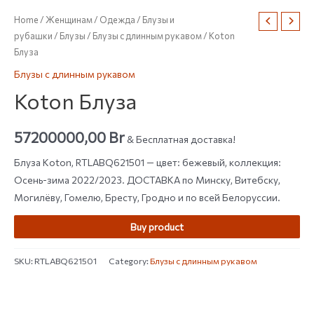
Home
/
Женщинам
/
Одежда
/
Блузы и
рубашки
/
Блузы
/
Блузы с длинным рукавом
/ Koton
Блуза
Блузы с длинным рукавом
Koton Блуза
57200000,00
Br
& Бесплатная доставка!
Блуза Koton, RTLABQ621501 — цвет: бежевый, коллекция:
Осень-зима 2022/2023. ДОСТАВКА по Минску, Витебску,
Могилёву, Гомелю, Бресту, Гродно и по всей Белоруссии.
Buy product
SKU:
RTLABQ621501
Category:
Блузы с длинным рукавом