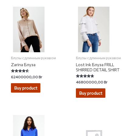
Блузы с длинным рукавом
Блузы с длинным рукавом
Zarina Блуза
Lost Ink Блуза FRILL
SHIRRED DETAIL SHIRT
Rated
62400000,00
Br
4.33
Rated
46800000,00
Br
out of 5
4.46
Buy product
out of 5
Buy product