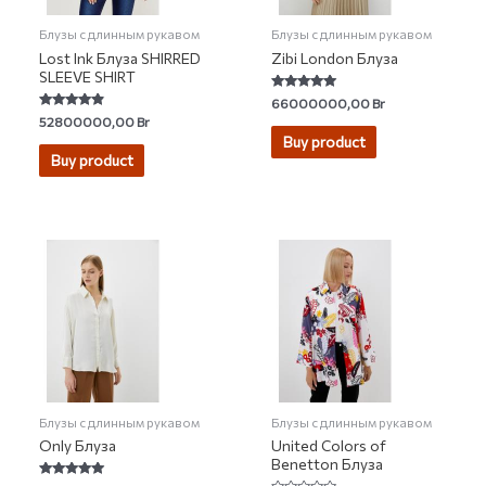
Блузы с длинным рукавом
Блузы с длинным рукавом
Lost Ink Блуза SHIRRED
Zibi London Блуза
SLEEVE SHIRT
Rated
66000000,00
Br
5.00
Rated
52800000,00
Br
out of 5
4.61
Buy product
out of 5
Buy product
Блузы с длинным рукавом
Блузы с длинным рукавом
Only Блуза
United Colors of
Benetton Блуза