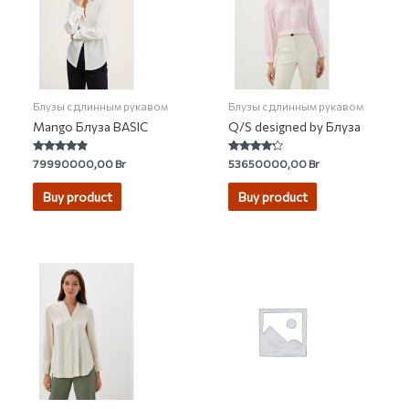
Блузы с длинным рукавом
Блузы с длинным рукавом
Mango Блуза BASIC
Q/S designed by Блуза
Rated
Rated
79990000,00
Br
53650000,00
Br
4.63
4.00
out of 5
out of 5
Buy product
Buy product