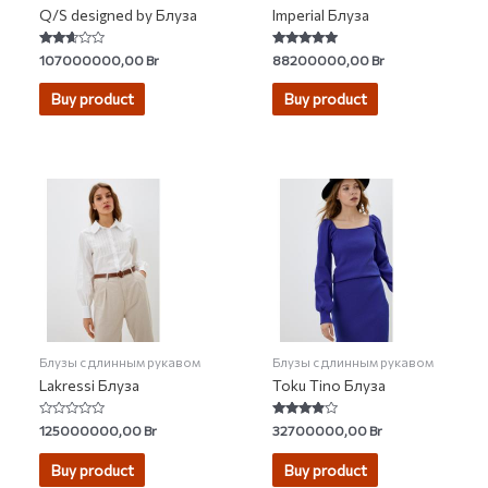
Q/S designed by Блуза
Imperial Блуза
Rated
Rated
107000000,00
Br
88200000,00
Br
2.50
5.00
out of
out of 5
5
Buy product
Buy product
Блузы с длинным рукавом
Блузы с длинным рукавом
Lakressi Блуза
Toku Tino Блуза
Rated
Rated
125000000,00
Br
32700000,00
Br
0
3.67
out
out of 5
of
Buy product
Buy product
5