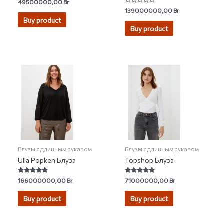
Rated
49500000,00
Br
5.00
Rated
139000000,00
Br
out of 5
0
Buy product
out
of
Buy product
5
Блузы с длинным рукавом
Блузы с длинным рукавом
Ulla Popken Блуза
Topshop Блуза
Rated
Rated
166000000,00
Br
71000000,00
Br
4.82
4.75
out of 5
out of 5
Buy product
Buy product