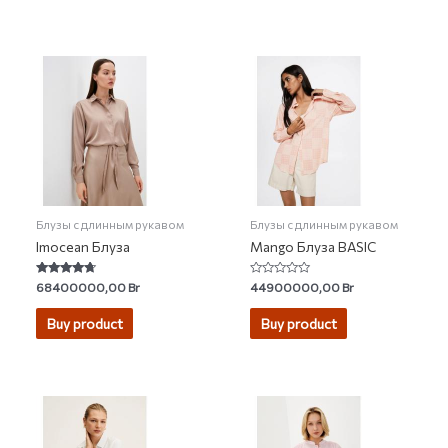
Блузы с длинным рукавом
Блузы с длинным рукавом
Imocean Блуза
Mango Блуза BASIC
Rated
Rated
68400000,00
Br
44900000,00
Br
4.50
0
out of 5
out
of
Buy product
Buy product
5