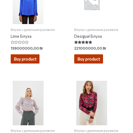
Блузы с длинным рукавом
Блузы с длинным рукавом
Lime Блуза
Desigual Блуза
Rated
Rated
139000000,00
Br
221000000,00
Br
0
5.00
out
out of 5
of
Buy product
Buy product
5
Блузы с длинным рукавом
Блузы с длинным рукавом