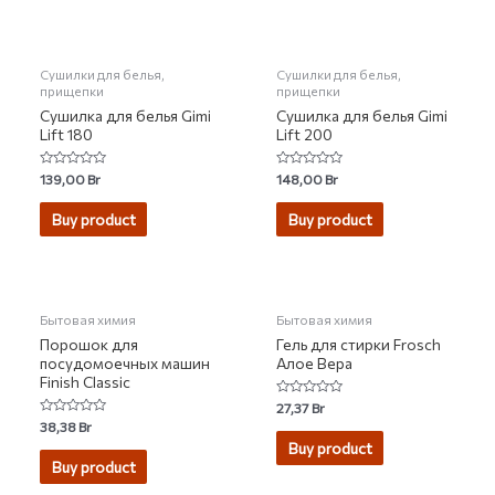
Сушилки для белья,
Сушилки для белья,
прищепки
прищепки
Сушилка для белья Gimi
Сушилка для белья Gimi
Lift 180
Lift 200
Rated
Rated
139,00
Br
148,00
Br
0
0
out
out
of
of
Buy product
Buy product
5
5
Бытовая химия
Бытовая химия
Порошок для
Гель для стирки Frosch
посудомоечных машин
Алое Вера
Finish Classic
Rated
27,37
Br
0
Rated
38,38
Br
out
0
of
Buy product
out
5
of
Buy product
5