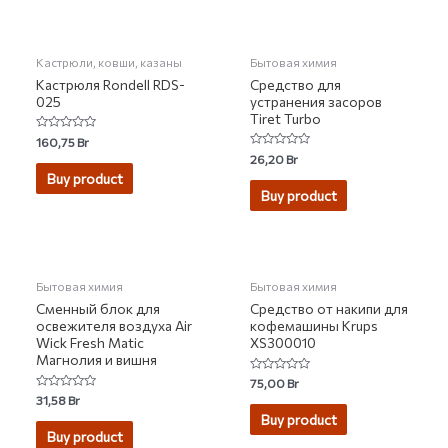
Кастрюли, ковши, казаны
Бытовая химия
Кастрюля Rondell RDS-
Средство для
025
устранения засоров
Tiret Turbo
Rated
160,75
Br
0
Rated
26,20
Br
out
0
of
Buy product
out
5
of
Buy product
5
НЕТ НА СКЛАДЕ
НЕТ НА СКЛАДЕ
Бытовая химия
Бытовая химия
Сменный блок для
Средство от накипи для
освежителя воздуха Air
кофемашины Krups
Wick Fresh Matic
XS300010
Магнолия и вишня
Rated
75,00
Br
0
Rated
31,58
Br
out
0
of
Buy product
out
5
of
Buy product
5