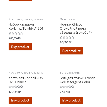
НЕТ НА СКЛАДЕ
НЕТ НА СКЛАДЕ
Кастрюли, ковши, казаны
Освещение
Набор кастрюль
Ночник Chicco
Korkmaz Tombik A1801
Спокойной ночи
«Звезды» (голубой)
Rated
421,24
Br
0
Rated
98,90
Br
out
0
of
Buy product
out
5
of
Buy product
5
НЕТ НА СКЛАДЕ
Кастрюли, ковши, казаны
Бытовая химия
Кастрюля Rondell RDS-
Гель для стирки Frosch
023 Flamme
Gel Detergent Color
Rated
Rated
120,41
Br
27,37
Br
0
0
out
out
of
of
Buy product
Buy product
5
5