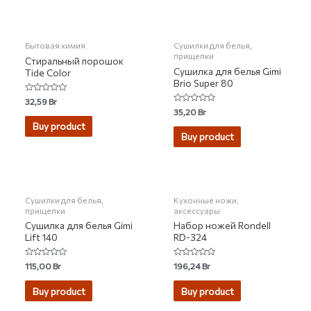
Бытовая химия
Сушилки для белья,
прищепки
Стиральный порошок
Сушилка для белья Gimi
Tide Color
Brio Super 80
Rated
32,59
Br
0
Rated
35,20
Br
out
0
of
Buy product
out
5
of
Buy product
5
Сушилки для белья,
Кухонные ножи,
прищепки
аксессуары
Сушилка для белья Gimi
Набор ножей Rondell
Lift 140
RD-324
Rated
Rated
115,00
Br
196,24
Br
0
0
out
out
of
of
Buy product
Buy product
5
5