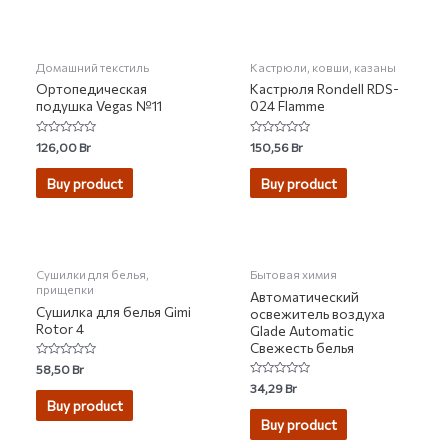
Домашний текстиль
Кастрюли, ковши, казаны
Ортопедическая
Кастрюля Rondell RDS-
подушка Vegas №11
024 Flamme
Rated
Rated
126,00
Br
150,56
Br
0
0
out
out
of
of
Buy product
Buy product
5
5
Сушилки для белья,
Бытовая химия
прищепки
Автоматический
Сушилка для белья Gimi
освежитель воздуха
Rotor 4
Glade Automatic
Свежесть белья
Rated
58,50
Br
0
Rated
34,29
Br
out
0
of
Buy product
out
5
of
Buy product
5