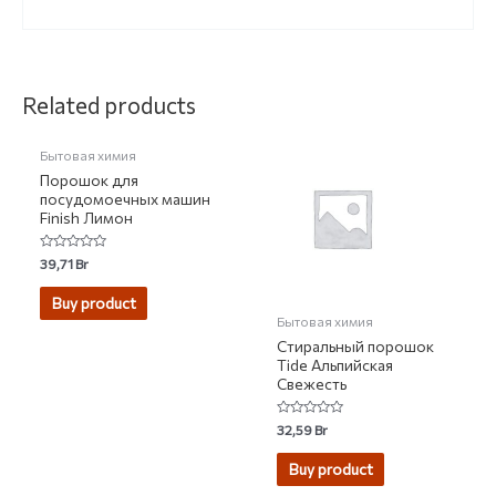
НЕТ НА СКЛАДЕ
Related products
Бытовая химия
Порошок для
посудомоечных машин
Finish Лимон
Rated
39,71
Br
0
out
of
Buy product
5
Бытовая химия
Стиральный порошок
Tide Альпийская
Свежесть
Rated
32,59
Br
0
out
of
Buy product
5