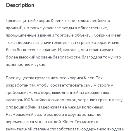
Description
Грязезащитный коврик Kleen-Tex не только необычно
прочный, но также украшает входы в общественные,
промышленные здания и торговые объекты. Коврики Kleen-
Tex задерживают значительную часть грязи, которая иначе
была бы внесена в здание. И, наконец, они гарантируют
более высокий уровень безопасности, благодаря тому, что
полы чистые и сухие.
Преимущества грязезащитного коврика Kleen-Tex
разработан так, чтобы соответствовать самым строгим
требованиям. Его ворс, выполненный из окрашенных
насквозь 100% нейлоновых волокон, устраняет грязь и влагу
с подошв обуви, задерживая её между волокнами.
Размещаемый возле входов и в других зонах, где
перемещается много людей, Kleen-Tex может в
значительной степени способствовать содержанию входов и