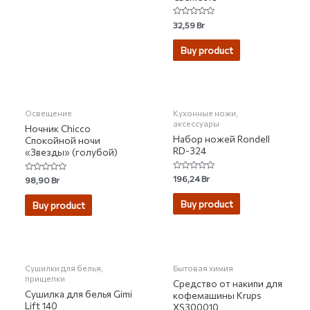
Rated
32,59
Br
0
out
of
Buy product
5
НЕТ НА СКЛАДЕ
Освещение
Кухонные ножи,
аксессуары
Ночник Chicco
Набор ножей Rondell
Спокойной ночи
RD-324
«Звезды» (голубой)
Rated
196,24
Br
Rated
98,90
Br
0
0
out
out
of
of
Buy product
Buy product
5
5
НЕТ НА СКЛАДЕ
Сушилки для белья,
Бытовая химия
прищепки
Средство от накипи для
Сушилка для белья Gimi
кофемашины Krups
Lift 140
XS300010