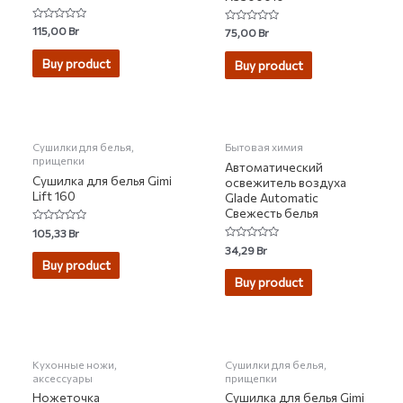
Rated
115,00
Br
Rated
75,00
Br
0
0
out
out
of
of
Buy product
Buy product
5
5
Сушилки для белья,
Бытовая химия
прищепки
Автоматический
Сушилка для белья Gimi
освежитель воздуха
Lift 160
Glade Automatic
Свежесть белья
Rated
105,33
Br
0
Rated
34,29
Br
out
0
of
Buy product
out
5
of
Buy product
5
Кухонные ножи,
Сушилки для белья,
аксессуары
прищепки
Ножеточка
Сушилка для белья Gimi