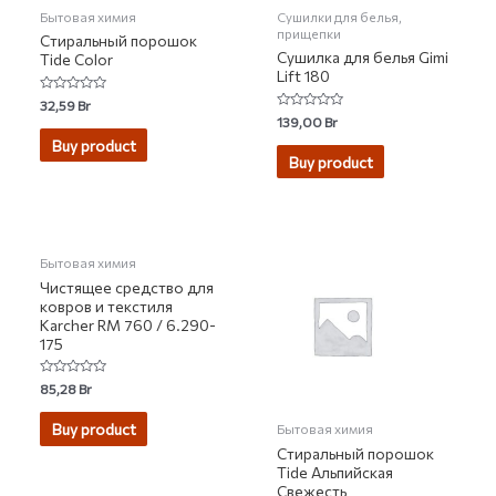
Бытовая химия
Сушилки для белья,
прищепки
Стиральный порошок
Сушилка для белья Gimi
Tide Color
Lift 180
Rated
32,59
Br
0
Rated
139,00
Br
out
0
of
Buy product
out
5
of
Buy product
5
Бытовая химия
Чистящее средство для
ковров и текстиля
Karcher RM 760 / 6.290-
175
Rated
85,28
Br
0
out
of
Buy product
Бытовая химия
5
Стиральный порошок
Tide Альпийская
Свежесть