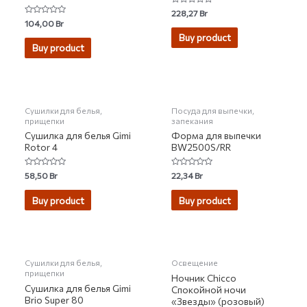
Rated
228,27
Br
0
Rated
104,00
Br
out
0
of
Buy product
out
5
of
Buy product
5
НЕТ НА СКЛАДЕ
Сушилки для белья,
Посуда для выпечки,
прищепки
запекания
Сушилка для белья Gimi
Форма для выпечки
Rotor 4
BW2500S/RR
Rated
Rated
58,50
Br
22,34
Br
0
0
out
out
of
of
Buy product
Buy product
5
5
НЕТ НА СКЛАДЕ
Сушилки для белья,
Освещение
прищепки
Ночник Chicco
Сушилка для белья Gimi
Спокойной ночи
Brio Super 80
«Звезды» (розовый)