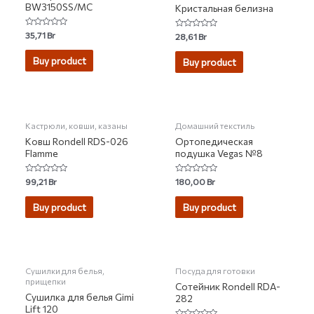
BW3150SS/MC
Кристальная белизна
Rated
35,71
Br
Rated
28,61
Br
0
0
out
out
of
of
Buy product
Buy product
5
5
НЕТ НА СКЛАДЕ
Кастрюли, ковши, казаны
Домашний текстиль
Ковш Rondell RDS-026
Ортопедическая
Flamme
подушка Vegas №8
Rated
Rated
99,21
Br
180,00
Br
0
0
out
out
of
of
Buy product
Buy product
5
5
Сушилки для белья,
Посуда для готовки
прищепки
Сотейник Rondell RDA-
Сушилка для белья Gimi
282
Lift 120