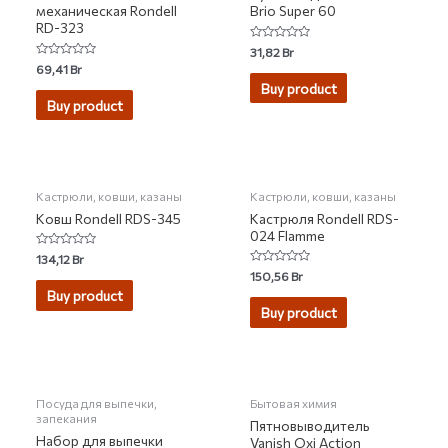
механическая Rondell
Brio Super 60
RD-323
Rated
31,82
Br
0
Rated
69,41
Br
out
0
of
Buy product
out
5
of
Buy product
5
Кастрюли, ковши, казаны
Кастрюли, ковши, казаны
Ковш Rondell RDS-345
Кастрюля Rondell RDS-
024 Flamme
Rated
134,12
Br
0
Rated
150,56
Br
out
0
of
Buy product
out
5
of
Buy product
5
НЕТ НА СКЛАДЕ
НЕТ НА СКЛАДЕ
Посуда для выпечки,
Бытовая химия
запекания
Пятновыводитель
Набор для выпечки
Vanish Oxi Action