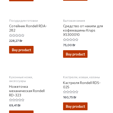
НЕТ НА СКЛАДЕ
Посуда для готовки
Бытовая химия
Сотейник Rondell RDA-
Средство от накипи для
282
кофемашины Krups
XS300010
Rated
228,27
Br
0
Rated
75,00
Br
out
0
of
Buy product
out
5
of
Buy product
5
Кухонные ножи,
Кастрюли, ковши, казаны
аксессуары
Кастрюля Rondell RDS-
Ножеточка
025
механическая Rondell
RD-323
Rated
160,75
Br
0
out
Rated
69,41
Br
of
Buy product
0
5
out
of