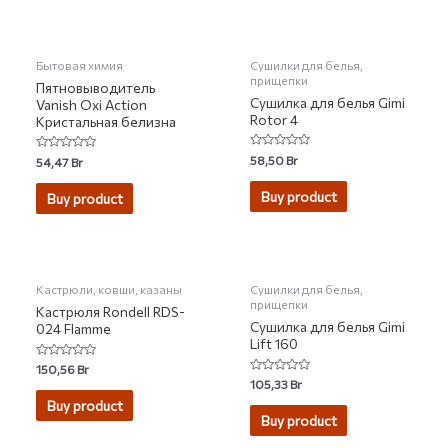
НЕТ НА СКЛАДЕ
Бытовая химия
Сушилки для белья,
прищепки
Пятновыводитель
Сушилка для белья Gimi
Vanish Oxi Action
Rotor 4
Кристальная белизна
Rated
58,50
Br
Rated
54,47
Br
0
0
out
out
of
of
Buy product
Buy product
5
5
Кастрюли, ковши, казаны
Сушилки для белья,
прищепки
Кастрюля Rondell RDS-
Сушилка для белья Gimi
024 Flamme
Lift 160
Rated
150,56
Br
0
Rated
105,33
Br
out
0
of
Buy product
out
5
of
Buy product
5