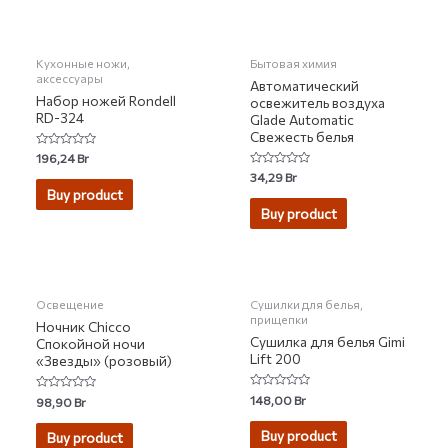
Кухонные ножи,
Бытовая химия
аксессуары
Автоматический
Набор ножей Rondell
освежитель воздуха
RD-324
Glade Automatic
Свежесть белья
Rated
196,24
Br
0
Rated
34,29
Br
out
0
of
Buy product
out
5
of
Buy product
5
НЕТ НА СКЛАДЕ
Освещение
Сушилки для белья,
прищепки
Ночник Chicco
Сушилка для белья Gimi
Спокойной ночи
Lift 200
«Звезды» (розовый)
Rated
148,00
Br
Rated
98,90
Br
0
0
out
out
of
of
Buy product
Buy product
5
5