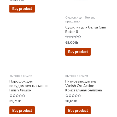
0
out
of
Buy product
5
Сушилки для белья,
прищепки
Сушилка для белья Gimi
Rotor 6
Rated
65,00
Br
0
out
of
Buy product
5
НЕТ НА СКЛАДЕ
НЕТ НА СКЛАДЕ
Бытовая химия
Бытовая химия
Порошок для
Пятновыводитель
посудомоечных машин
Vanish Oxi Action
Finish Лимон
Кристальная белизна
Rated
Rated
39,71
Br
28,61
Br
0
0
out
out
of
of
Buy product
Buy product
5
5