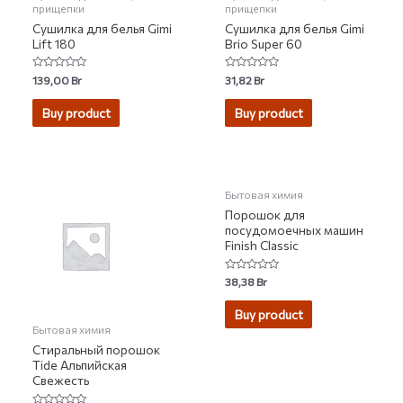
прищепки
прищепки
Сушилка для белья Gimi
Сушилка для белья Gimi
Lift 180
Brio Super 60
Rated
Rated
139,00
Br
31,82
Br
0
0
out
out
of
of
Buy product
Buy product
5
5
Бытовая химия
Порошок для
посудомоечных машин
Finish Classic
Rated
38,38
Br
0
out
of
Buy product
5
Бытовая химия
Стиральный порошок
Tide Альпийская
Свежесть