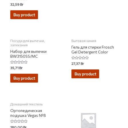
Rated
32,59
Br
0
out
of
Buy product
5
НЕТ НА СКЛАДЕ
НЕТ НА СКЛАДЕ
Посуда для выпечки,
Бытовая химия
запекания
Гель для стирки Frosch
Набор для выпечки
Gel Detergent Color
BW3150SS/MC
Rated
27,37
Br
0
Rated
35,71
Br
out
0
of
Buy product
out
5
of
Buy product
5
Домашний текстиль
Ортопедическая
подушка Vegas №8
Rated
180,00
Br