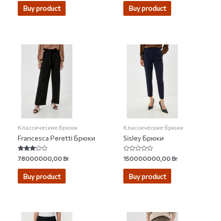
Buy product
Buy product
Классические брюки
Классические брюки
Francesca Peretti Брюки
Sisley Брюки
Rated
Rated
78000000,00
Br
150000000,00
Br
3.00
0
out of 5
out
of
Buy product
Buy product
5