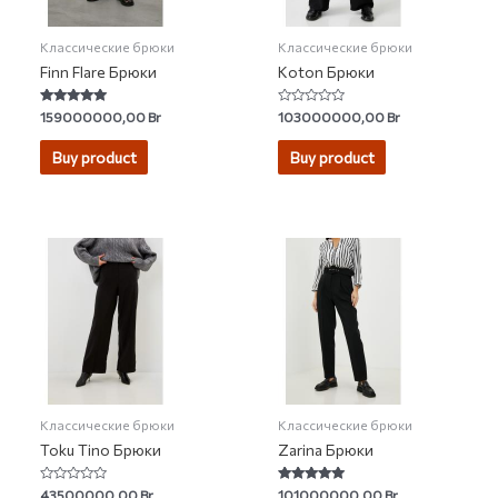
Классические брюки
Классические брюки
Finn Flare Брюки
Koton Брюки
Rated
Rated
159000000,00
Br
103000000,00
Br
5.00
0
out of 5
out
of
Buy product
Buy product
5
Классические брюки
Классические брюки
Toku Tino Брюки
Zarina Брюки
Rated
Rated
43500000,00
Br
101000000,00
Br