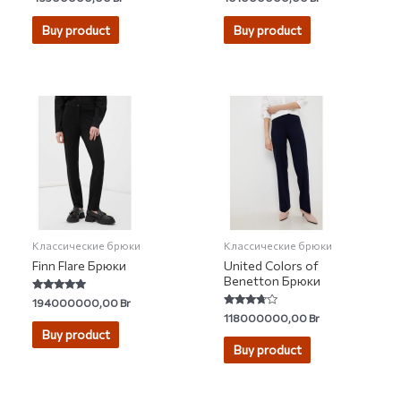
0
4.75
out
out of 5
of
Buy product
Buy product
5
Классические брюки
Классические брюки
Finn Flare Брюки
United Colors of
Benetton Брюки
Rated
194000000,00
Br
5.00
Rated
118000000,00
Br
out of 5
3.50
Buy product
out of 5
Buy product