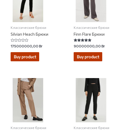
Классические брюки
Классические брюки
Silvian Heach Брюки
Finn Flare Брюки
Rated
Rated
175000000,00
Br
90000000,00
Br
0
5.00
out
out of 5
of
Buy product
Buy product
5
Классические брюки
Классические брюки