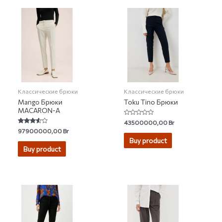
Классические брюки
Классические брюки
Mango Брюки
Toku Tino Брюки
MACARON-A
Rated
43500000,00
Br
0
Rated
97900000,00
Br
out
3.39
of
Buy product
out of 5
5
Buy product