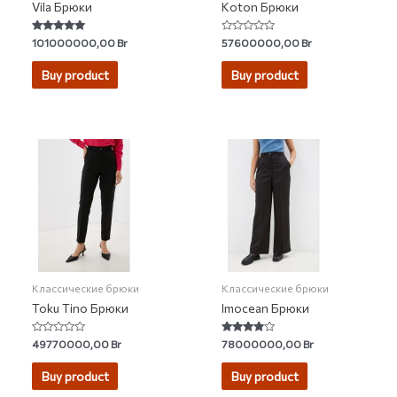
Vila Брюки
Koton Брюки
Rated
Rated
101000000,00
Br
57600000,00
Br
5.00
0
out of 5
out
of
Buy product
Buy product
5
Классические брюки
Классические брюки
Toku Tino Брюки
Imocean Брюки
Rated
Rated
49770000,00
Br
78000000,00
Br
0
3.67
out
out of 5
of
Buy product
Buy product
5