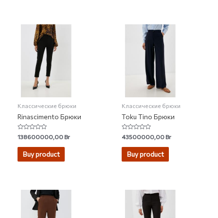
Классические брюки
Классические брюки
Rinascimento Брюки
Toku Tino Брюки
Rated
Rated
138600000,00
Br
43500000,00
Br
0
0
out
out
of
of
Buy product
Buy product
5
5