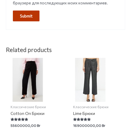
браузере для последующих моих комментариев.
Related products
Классические брюки
Классические брюки
Cotton On Брюки
Lime Брюки
Rated
Rated
55600000,00
Br
169000000,00
Br
4.63
4.91
out of 5
out of 5