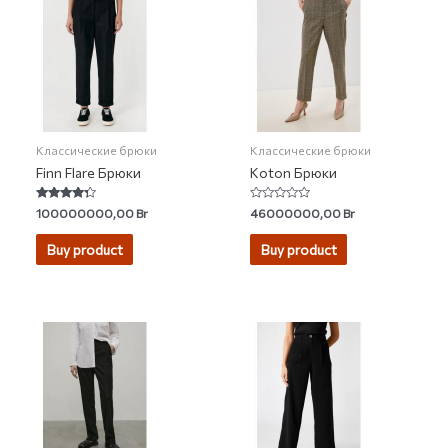
Классические брюки
Классические брюки
Finn Flare Брюки
Koton Брюки
Rated
Rated
100000000,00
Br
46000000,00
Br
4.10
0
out of 5
out
of
Buy product
Buy product
5