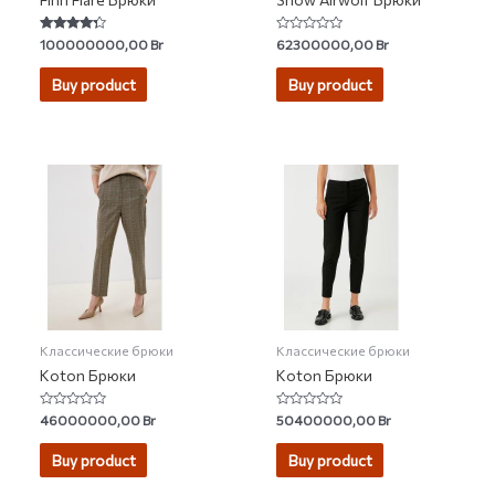
Rated
Rated
100000000,00
Br
62300000,00
Br
4.10
0
out of 5
out
of
Buy product
Buy product
5
Классические брюки
Классические брюки
Koton Брюки
Koton Брюки
Rated
Rated
46000000,00
Br
50400000,00
Br
0
0
out
out
of
of
Buy product
Buy product
5
5