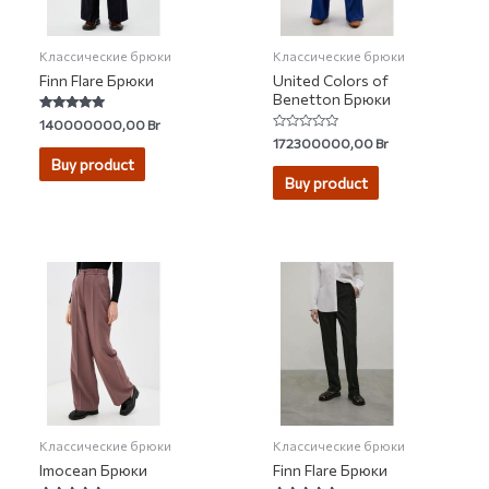
Классические брюки
Классические брюки
Finn Flare Брюки
United Colors of
Benetton Брюки
Rated
140000000,00
Br
4.67
Rated
172300000,00
Br
out of 5
0
Buy product
out
of
Buy product
5
Классические брюки
Классические брюки
Imocean Брюки
Finn Flare Брюки