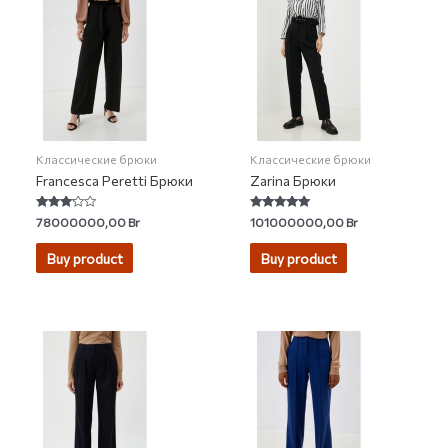
Классические брюки
Классические брюки
Francesca Peretti Брюки
Zarina Брюки
Rated
Rated
78000000,00
Br
101000000,00
Br
3.00
4.75
out of 5
out of 5
Buy product
Buy product