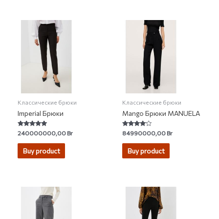
Классические брюки
Классические брюки
Imperial Брюки
Mango Брюки MANUELA
Rated
Rated
240000000,00
Br
84990000,00
Br
4.83
3.81
out of 5
out of 5
Buy product
Buy product