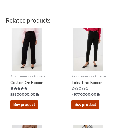
Related products
Классические брюки
Классические брюки
Cotton On Брюки
Toku Tino Брюки
Rated
Rated
55600000,00
Br
49770000,00
Br
4.63
0
out of 5
out
of
Buy product
Buy product
5