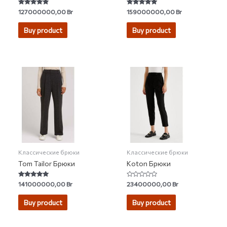
Rated
Rated
127000000,00
Br
159000000,00
Br
4.62
5.00
out of 5
out of 5
Buy product
Buy product
Классические брюки
Классические брюки
Tom Tailor Брюки
Koton Брюки
Rated
Rated
141000000,00
Br
23400000,00
Br
5.00
0
out of 5
out
of
Buy product
Buy product
5