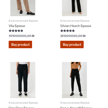
Классические брюки
Классические брюки
Vila Брюки
Silvian Heach Брюки
Rated
Rated
101000000,00
Br
251200000,00
Br
5.00
5.00
out of 5
out of 5
Buy product
Buy product
Классические брюки
Классические брюки
Finn Flare Брюки
Snow Airwolf Брюки