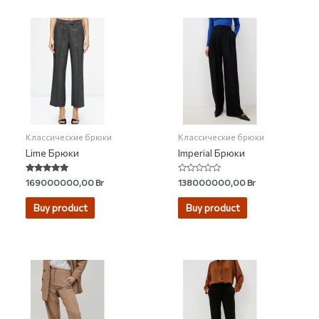
Классические брюки
Классические брюки
Lime Брюки
Imperial Брюки
Rated
Rated
169000000,00
Br
138000000,00
Br
4.91
0
out of 5
out
of
Buy product
Buy product
5