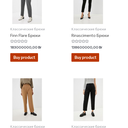
Классические брюки
Классические брюки
Finn Flare Брюки
Rinascimento Брюки
Rated
Rated
183000000,00
Br
138600000,00
Br
0
0
out
out
of
of
Buy product
Buy product
5
5
Классические брюки
Классические брюки