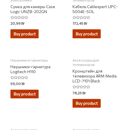
электроника
телевизоров
Сумка для камеры Case
Кабель Cablexpert UPC-
Logic UNZB-202GN
5004E-SOL
Rated
Rated
20,99
Br
172,45
Br
0
0
out
out
of
of
Buy product
Buy product
5
5
НЕТ НА СКЛАДЕ
Наушники и гарнитуры
Аксессуары для
телевизоров
Наушники-гарнитура
Кронштейн для
Logitech H110
телевизора ARM Media
LCD-7101 Black
Rated
59,00
Br
0
out
Rated
of
78,25
Br
Buy product
0
5
out
of
Buy product
5
НЕТ НА СКЛАДЕ
Аксессуары для
Аксессуары для