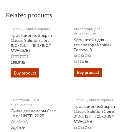
НЕТ НА СКЛАДЕ
НЕТ НА СКЛАДЕ
Related products
Проекционные экраны
Аксессуары для
телевизоров
Проекционный экран
Кронштейн для
Classic Solution Libra
телевизора Kromax
180×180 (T 180×180/1
Techno-3
MW-LS/B)
Rated
121,70
Br
Rated
295,51
Br
0
0
out
out
of
of
Buy product
Buy product
5
5
НЕТ НА СКЛАДЕ
НЕТ НА СКЛАДЕ
Смартфоны, ТВ и
Проекционные экраны
электроника
Проекционный экран
Сумка для камеры Case
Classic Solution Gemini
Logic UNZB-202P
213×213 (T 205×205/1
MW-LU/B)
Rated
20,99
Br
0