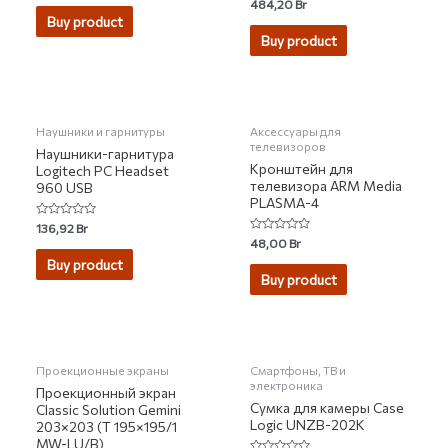
Rated
484,20
Br
out
0
of
Buy product
out
5
of
Buy product
5
НЕТ НА СКЛАДЕ
НЕТ НА СКЛАДЕ
Наушники и гарнитуры
Аксессуары для
телевизоров
Наушники-гарнитура
Кронштейн для
Logitech PC Headset
телевизора ARM Media
960 USB
PLASMA-4
Rated
136,92
Br
0
Rated
48,00
Br
out
0
of
Buy product
out
5
of
Buy product
5
НЕТ НА СКЛАДЕ
НЕТ НА СКЛАДЕ
Проекционные экраны
Смартфоны, ТВ и
электроника
Проекционный экран
Сумка для камеры Case
Classic Solution Gemini
Logic UNZB-202K
203×203 (T 195×195/1
MW-LU/B)