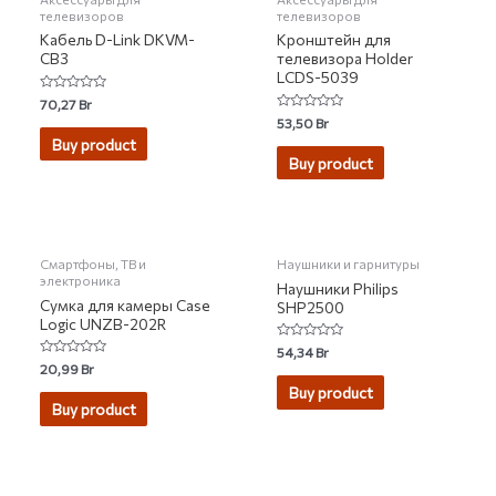
телевизоров
телевизоров
Кабель D-Link DKVM-
Кронштейн для
CB3
телевизора Holder
LCDS-5039
Rated
70,27
Br
0
Rated
53,50
Br
out
0
of
Buy product
out
5
of
Buy product
5
НЕТ НА СКЛАДЕ
НЕТ НА СКЛАДЕ
Смартфоны, ТВ и
Наушники и гарнитуры
электроника
Наушники Philips
Сумка для камеры Case
SHP2500
Logic UNZB-202R
Rated
54,34
Br
0
Rated
20,99
Br
out
0
of
Buy product
out
5
of
Buy product
5
НЕТ НА СКЛАДЕ