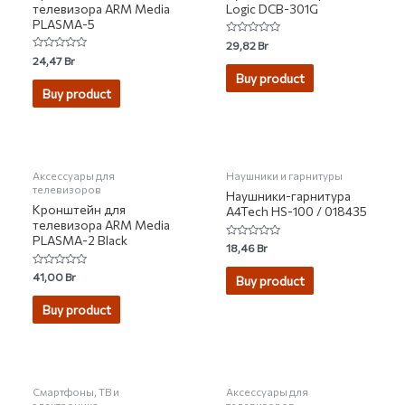
телевизора ARM Media
Logic DCB-301G
PLASMA-5
Rated
29,82
Br
0
Rated
24,47
Br
out
0
of
Buy product
out
5
of
Buy product
5
Аксессуары для
Наушники и гарнитуры
телевизоров
Наушники-гарнитура
Кронштейн для
A4Tech HS-100 / 018435
телевизора ARM Media
PLASMA-2 Black
Rated
18,46
Br
0
out
Rated
41,00
Br
of
Buy product
0
5
out
of
Buy product
5
НЕТ НА СКЛАДЕ
Смартфоны, ТВ и
Аксессуары для