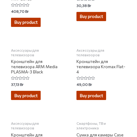
Rated
30,38
Br
0
Rated
408,70
Br
out
0
of
Buy product
out
5
of
Buy product
5
Аксессуары для
Аксессуары для
телевизоров
телевизоров
Кронштейн для
Кронштейн для
телевизора ARM Media
телевизора Kromax Flat-
PLASMA-3 Black
4
Rated
Rated
37,13
Br
49,00
Br
0
0
out
out
of
of
Buy product
Buy product
5
5
НЕТ НА СКЛАДЕ
НЕТ НА СКЛАДЕ
Аксессуары для
Смартфоны, ТВ и
телевизоров
электроника
Кронштейн для
Сумка для камеры Case