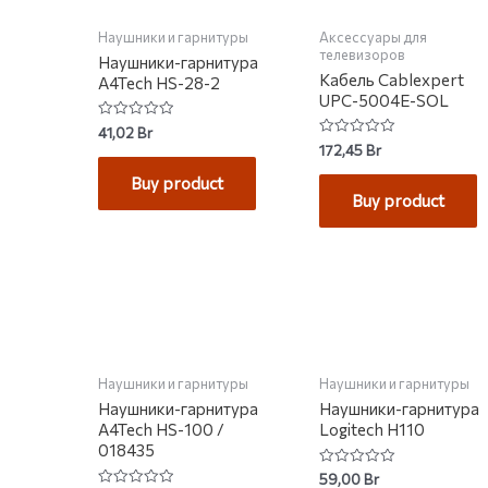
Наушники и гарнитуры
Аксессуары для
телевизоров
Наушники-гарнитура
Кабель Cablexpert
A4Tech HS-28-2
UPC-5004E-SOL
Rated
41,02
Br
0
Rated
172,45
Br
out
0
of
out
Buy product
5
of
Buy product
5
Наушники и гарнитуры
Наушники и гарнитуры
Наушники-гарнитура
Наушники-гарнитура
A4Tech HS-100 /
Logitech H110
018435
Rated
59,00
Br