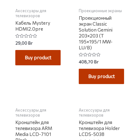
Аксессуары для
Проекционные экраны
телевизоров
Проекционный
Кабель Mystery
экран Classic
HDMI2.0pre
Solution Gemini
203×203 (T
195×195/1 MW-
Rated
29,00
Br
0
LU/B)
out
of
Buy product
5
Rated
408,70
Br
0
out
of
Buy product
5
НЕТ НА СКЛАДЕ
Аксессуары для
Аксессуары для
телевизоров
телевизоров
Кронштейн для
Кронштейн для
телевизора ARM
телевизора Holder
Media LCD-7101
LCDS-5038