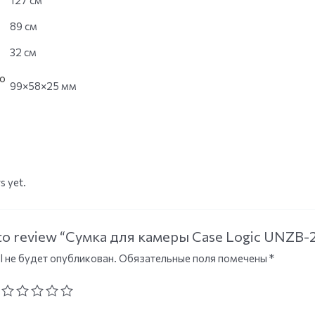
127 см
89 см
32 см
о
99×58×25 мм
s yet.
t to review “Сумка для камеры Case Logic UNZB
l не будет опубликован.
Обязательные поля помечены
*