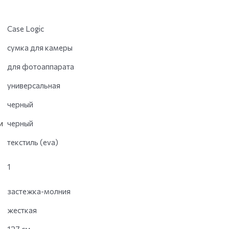
Case Logic
сумка для камеры
для фотоаппарата
универсальная
черный
и
черный
текстиль (eva)
1
застежка-молния
жесткая