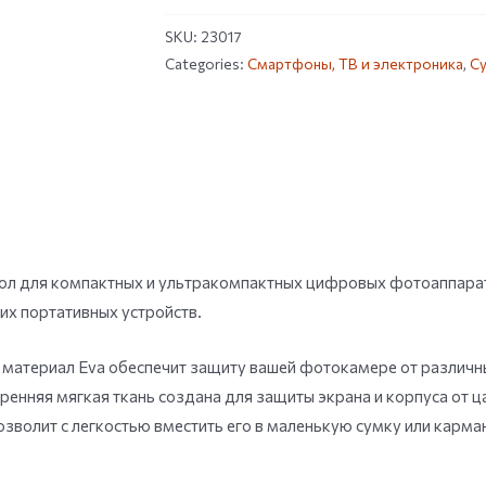
SKU:
23017
Categories:
Смартфоны, ТВ и электроника
,
Су
ол для компактных и ультракомпактных цифровых фотоаппарат
их портативных устройств.
материал Eva обеспечит защиту вашей фотокамере от различн
ренняя мягкая ткань создана для защиты экрана и корпуса от ц
м позволит с легкостью вместить его в маленькую сумку или карм