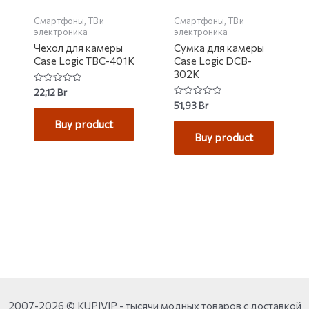
Смартфоны, ТВ и
Смартфоны, ТВ и
электроника
электроника
Чехол для камеры
Сумка для камеры
Case Logic TBC-401K
Case Logic DCB-
302K
Rated
22,12
Br
0
Rated
51,93
Br
out
0
of
out
Buy product
5
of
Buy product
5
2007-2026 © KUPIVIP - тысячи модных товаров с доставкой