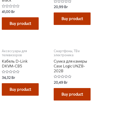
Black
Rated
20,99
Br
0
Rated
41,00
Br
out
0
of
out
Buy product
5
of
Buy product
5
НЕТ НА СКЛАДЕ
Аксессуары для
Смартфоны, ТВ и
телевизоров
электроника
Кабель D-Link
Сумка для камеры
DKVM-CB5
Case Logic UNZB-
202B
Rated
34,32
Br
0
Rated
20,49
Br
out
0
of
out
Buy product
5
of
Buy product
5
НЕТ НА СКЛАДЕ