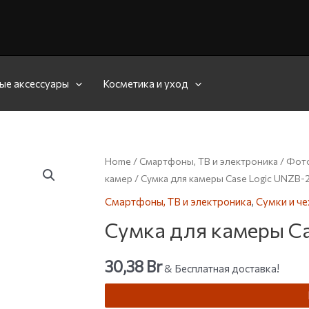
ые аксессуары
Косметика и уход
Home
/
Смартфоны, ТВ и электроника
/
Фото
камер
/ Сумка для камеры Case Logic UNZB-
Смартфоны, ТВ и электроника
,
Сумки и че
Сумка для камеры C
30,38
Br
& Бесплатная доставка!