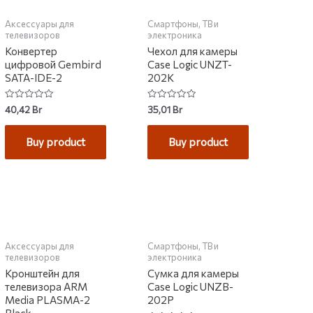
Аксессуары для
Смартфоны, ТВ и
телевизоров
электроника
Конвертер
Чехол для камеры
цифровой Gembird
Case Logic UNZT-
SATA-IDE-2
202K
Rated
Rated
40,42
Br
35,01
Br
0
0
out
out
of
of
Buy product
Buy product
5
5
НЕТ НА СКЛАДЕ
Аксессуары для
Смартфоны, ТВ и
телевизоров
электроника
Кронштейн для
Сумка для камеры
телевизора ARM
Case Logic UNZB-
Media PLASMA-2
202P