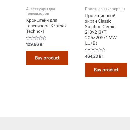
Аксессуары для
Проекционные экраны
телевизоров
Проекционный
Кронштейн для
экран Classic
телевизора Kromax
Solution Gemini
Techno-1
213×213 (T
205×205/1 MW-
LU/B)
Rated
109,66
Br
0
out
of
Rated
484,20
Br
Buy product
5
0
out
of
Buy product
5