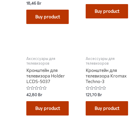
0
Rated
18,46
Br
out
0
of
out
Buy product
5
of
Buy product
5
НЕТ НА СКЛАДЕ
Аксессуары для
Аксессуары для
телевизоров
телевизоров
Кронштейн для
Кронштейн для
телевизора Holder
телевизора Kromax
LCDS-5037
Techno-3
Rated
Rated
42,80
Br
121,70
Br
0
0
out
out
of
of
Buy product
Buy product
5
5
НЕТ НА СКЛАДЕ
НЕТ НА СКЛАДЕ