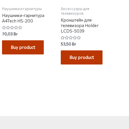
Наушники и гарнитуры
Аксессуары для
телевизоров
Наушники-гарнитура
Кронштейн для
A4Tech HS-200
телевизора Holder
LCDS-5039
Rated
70,03
Br
0
out
Rated
53,50
Br
of
0
Buy product
5
out
of
Buy product
5