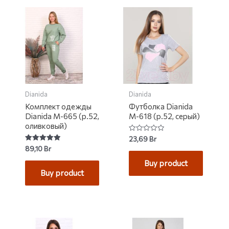
Dianida
Dianida
Комплект одежды
Футболка Dianida
Dianida М-665 (р.52,
М-618 (р.52, серый)
оливковый)
Rated
23,69
Br
0
Rated
89,10
Br
out
5.00
of
out of 5
Buy product
5
Buy product