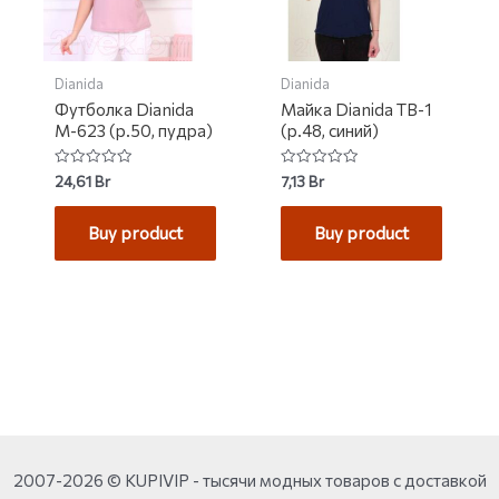
Dianida
Dianida
Футболка Dianida
Майка Dianida ТВ-1
М-623 (р.50, пудра)
(р.48, синий)
Rated
Rated
24,61
Br
7,13
Br
0
0
out
out
of
of
Buy product
Buy product
5
5
2007-2026 © KUPIVIP - тысячи модных товаров с доставкой