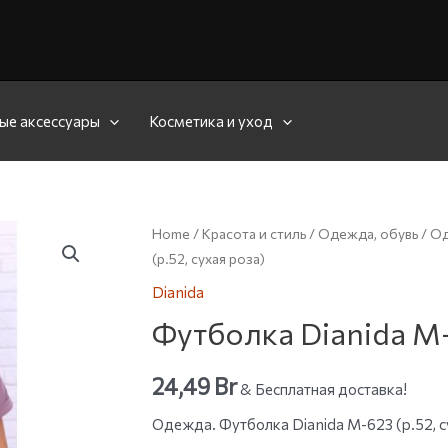
ые аксессуары
Косметика и уход
Home
/
Красота и стиль
/
Одежда, обувь
/
О
(р.52, сухая роза)
Dianida
Футболка Dianida М-6
24,49
Br
& Бесплатная доставка!
Одежда. Футболка Dianida М-623 (р.52, су