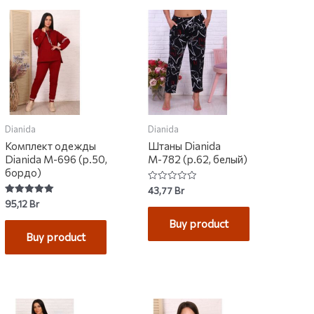
Dianida
Dianida
Комплект одежды
Штаны Dianida
Dianida М-696 (р.50,
М-782 (р.62, белый)
бордо)
Rated
43,77
Br
0
Rated
95,12
Br
out
5.00
of
out of 5
Buy product
5
Buy product