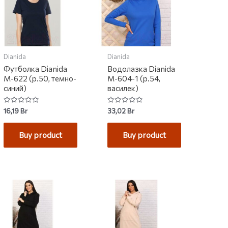
Dianida
Dianida
Футболка Dianida
Водолазка Dianida
М-622 (р.50, темно-
М-604-1 (р.54,
синий)
василек)
Rated
Rated
16,19
Br
33,02
Br
0
0
out
out
of
of
Buy product
Buy product
5
5