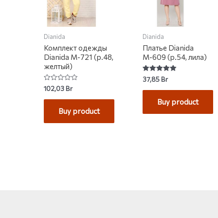
Dianida
Dianida
Комплект одежды
Платье Dianida
Dianida М-721 (р.48,
М-609 (р.54, лила)
желтый)
Rated
37,85
Br
5.00
Rated
102,03
Br
out of 5
0
out
Buy product
of
Buy product
5