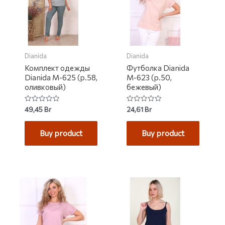
Dianida
Dianida
Комплект одежды
Футболка Dianida
Dianida М-625 (р.58,
М-623 (р.50,
оливковый)
бежевый)
Rated
Rated
49,45
Br
24,61
Br
0
0
out
out
of
of
Buy product
Buy product
5
5