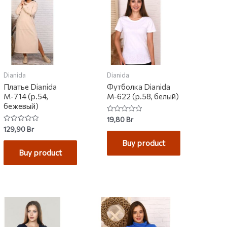
Dianida
Dianida
Платье Dianida
Футболка Dianida
М-714 (р.54,
М-622 (р.58, белый)
бежевый)
Rated
19,80
Br
0
Rated
129,90
Br
out
0
of
out
Buy product
5
of
Buy product
5