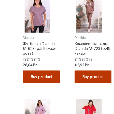
Dianida
Dianida
Футболка Dianida
Комплект одежды
М-623 (р.56, сухая
Dianida М-723 (р.48,
роза)
какао)
Rated
Rated
26,04
Br
112,92
Br
0
0
out
out
of
of
Buy product
Buy product
5
5