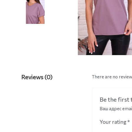
Reviews (0)
There are no review
Be the firs
Ваш адрес emai
Your rating
*