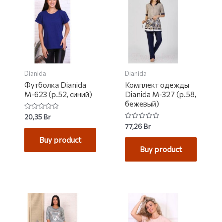
Dianida
Dianida
Футболка Dianida
Комплект одежды
М-623 (р.52, синий)
Dianida М-327 (р.58,
бежевый)
Rated
20,35
Br
0
Rated
77,26
Br
out
0
of
out
Buy product
5
of
Buy product
5