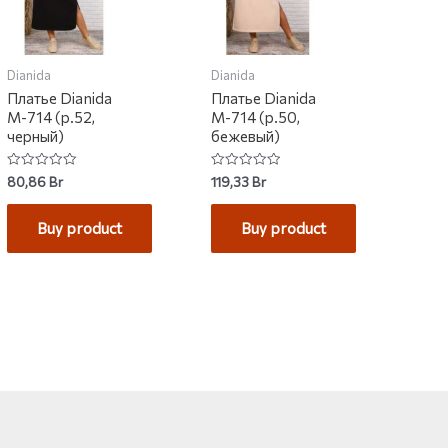
Dianida
Dianida
Платье Dianida
Платье Dianida
М-714 (р.52,
М-714 (р.50,
черный)
бежевый)
Rated
Rated
80,86
Br
119,33
Br
0
0
out
out
of
of
Buy product
Buy product
5
5