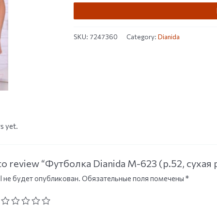
SKU:
7247360
Category:
Dianida
s yet.
t to review “Футболка Dianida М-623 (р.52, сухая 
l не будет опубликован.
Обязательные поля помечены
*