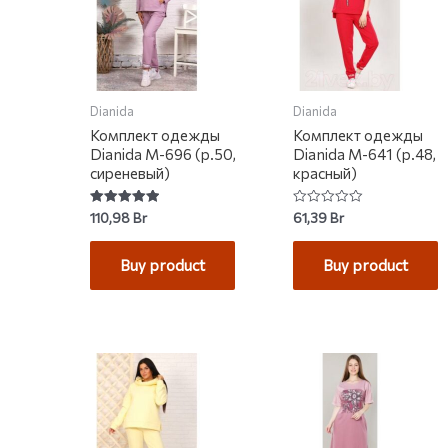
Dianida
Dianida
Комплект одежды
Комплект одежды
Dianida М-696 (р.50,
Dianida М-641 (р.48,
сиреневый)
красный)
Rated
Rated
110,98
Br
61,39
Br
5.00
0
out of 5
out
of
Buy product
Buy product
5