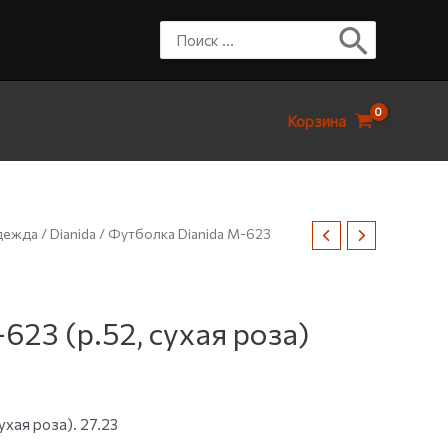
Корзина
дежда
/
Dianida
/ Футболка Dianida М-623
23 (р.52, сухая роза)
хая роза). 27.23