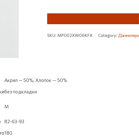
customer
ratings
SKU:
MP002XW06KFX
Category:
Джемпер
Акрил — 50%, Хлопок — 50%
ки
без подкладки
M
и
82-63-93
то
180