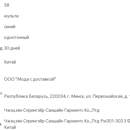
58
мульти
синий
однотонный
од
30 дней
Китай
ООО "Мода с доставкой"
с
Республика Беларусь, 220034, г. Минск, ул. Первомайская, д. 
Чжэцзян Спрингэйр Саншайн Гарментс Ко.,Лтд
Чжэцзян Спрингэйр Саншайн Гарментс Ко.,Лтд Рм301-303 3 Ф
я
Китай