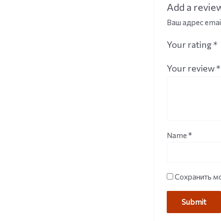
Add a revie
Ваш адрес emai
Your rating
*
Your review
*
Name
*
Сохранить мо