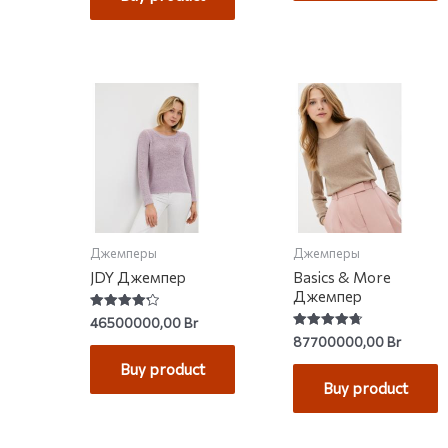
Джемперы
Джемперы
JDY Джемпер
Basics & More
Джемпер
Rated
46500000,00
Br
4.22
Rated
87700000,00
Br
out of 5
4.75
out of 5
Buy product
Buy product