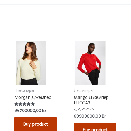
Джемперы
Джемперы
Morgan Джемпер
Mango Джемпер
LUCCA3
Rated
96700000,00
Br
5.00
Rated
69990000,00
Br
out of 5
0
out
Buy product
of
Buy product
5