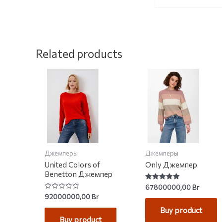
Related products
Джемперы
Джемперы
United Colors of
Only Джемпер
Benetton Джемпер
Rated
67800000,00
Br
4.93
Rated
92000000,00
Br
out of 5
0
out
Buy product
of
Buy product
5