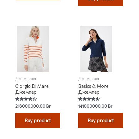
Джемперы
Джемперы
Giorgio Di Mare
Basics & More
Джемпер
Джемпер
Rated
Rated
218000000,00
Br
141000000,00
Br
4.50
4.55
out of 5
out of 5
Buy product
Buy product