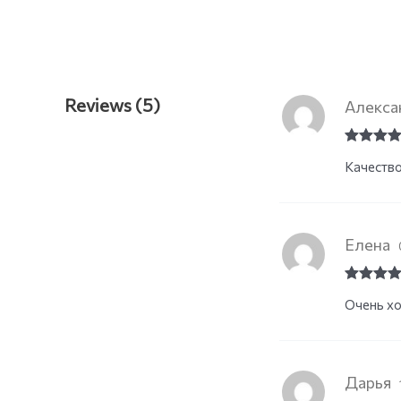
Reviews (5)
Алекса
Rated
4
Качество
out of 5
Елена
Rated
5
o
Очень хо
of 5
Дарья