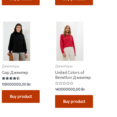
Джемперы
Джемперы
Gap Джемпер
United Colors of
Benetton Джемпер
Rated
119000000,00
Br
4.50
Rated
140000000,00
Br
out of 5
0
out
Buy product
of
Buy product
5