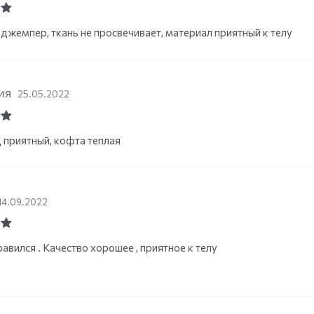
ut
джемпер, ткань не просвечивает, материал приятный к телу
ия
25.05.2022
ut
приятный, кофта теплая
14.09.2022
ut
авился . Качество хорошее , приятное к телу