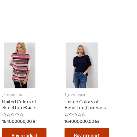
Джемперы
Джемперы
United Colors of
United Colors of
Benetton Жилет
Benetton Джемпер
Rated
Rated
164000000,00
Br
164000000,00
Br
0
0
out
out
of
of
Buy product
Buy product
5
5