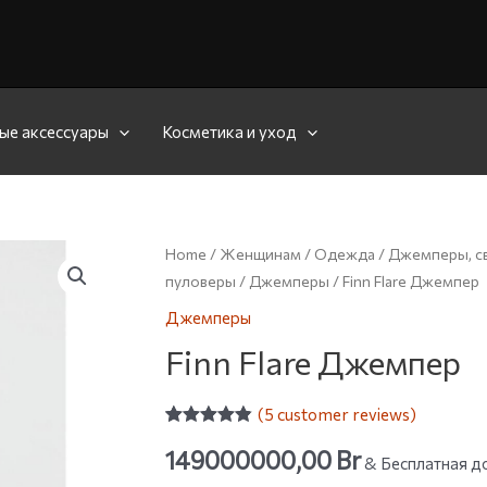
ые аксессуары
Косметика и уход
Home
/
Женщинам
/
Одежда
/
Джемперы, св
пуловеры
/
Джемперы
/ Finn Flare Джемпер
Джемперы
Finn Flare Джемпер
(
5
customer reviews)
Rated
5
4.80
149000000,00
Br
out of 5
& Бесплатная д
based on