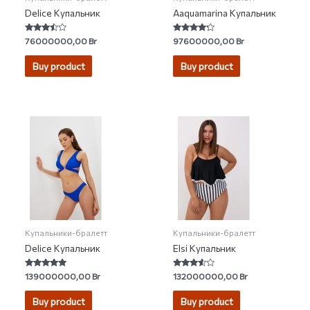
Delice Купальник
Aaquamarina Купальник
Rated
Rated
76000000,00
Br
97600000,00
Br
3.25
4.00
out of 5
out of 5
Buy product
Buy product
Купальники-бралетт
Купальники-бралетт
Delice Купальник
Elsi Купальник
Rated
Rated
139000000,00
Br
132000000,00
Br
5.00
3.33
out of 5
out of 5
Buy product
Buy product