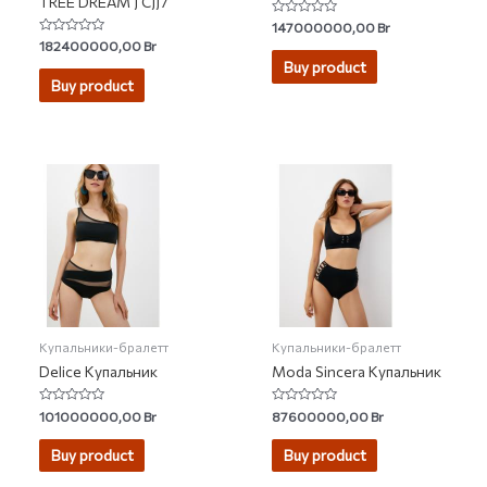
TREE DREAM J CJJ7
Rated
147000000,00
Br
0
Rated
182400000,00
Br
out
0
of
Buy product
out
5
of
Buy product
5
Купальники-бралетт
Купальники-бралетт
Delice Купальник
Moda Sincera Купальник
Rated
Rated
101000000,00
Br
87600000,00
Br
0
0
out
out
of
of
Buy product
Buy product
5
5