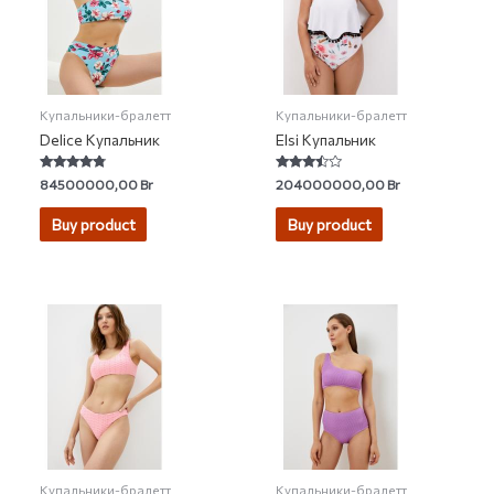
Купальники-бралетт
Купальники-бралетт
Delice Купальник
Elsi Купальник
Rated
Rated
84500000,00
Br
204000000,00
Br
4.57
3.25
out of 5
out of 5
Buy product
Buy product
Купальники-бралетт
Купальники-бралетт