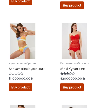
Buy product
out of 5
Buy product
Купальники-бралетт
Купальники-бралетт
Aaquamarina Купальник
Moki Купальник
Rated
Rated
111000000,00
Br
82000000,00
Br
0
3.00
out
out of 5
of
Buy product
Buy product
5