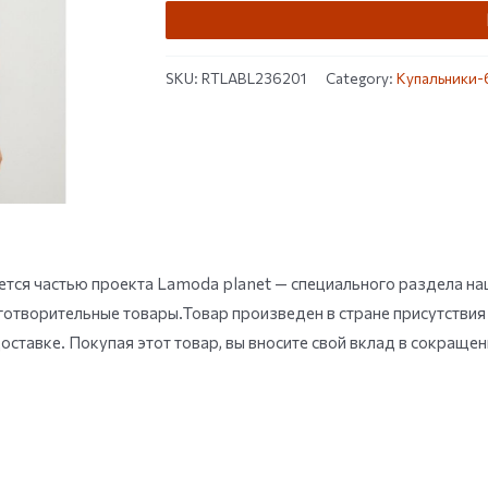
of 5
based
on
customer
ratings
SKU:
RTLABL236201
Category:
Купальники-
тся частью проекта Lamoda planet — специального раздела наш
готворительные товары.Товар произведен в стране присутствия
оставке. Покупая этот товар, вы вносите свой вклад в сокраще
.