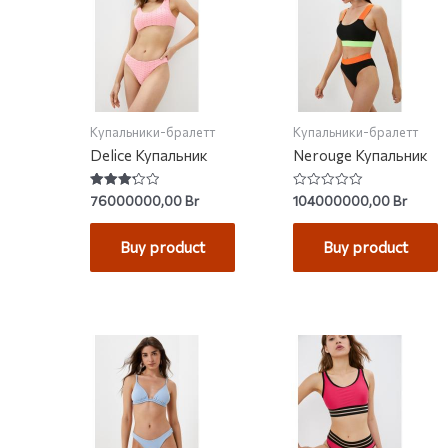
Купальники-бралетт
Купальники-бралетт
Delice Купальник
Nerouge Купальник
Rated
Rated
76000000,00
Br
104000000,00
Br
3.25
0
out of 5
out
of
Buy product
Buy product
5