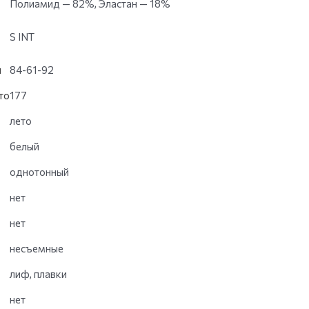
Полиамид — 82%, Эластан — 18%
S INT
и
84-61-92
то
177
лето
белый
однотонный
нет
нет
несъемные
лиф, плавки
нет