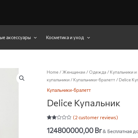
ые аксессуары
Косметика и уход
Home
/
Женщинам
/
Одежда
/
Купальники и
купальники
/
Купальники-бралетт
/ Delice К
Купальники-бралетт
Delice Купальник
(
2
customer reviews)
Rated
2
124800000,00
Br
2.00
& Бесплатная до
out