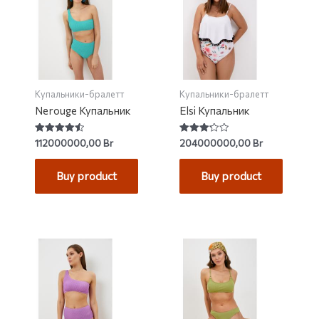
Купальники-бралетт
Купальники-бралетт
Nerouge Купальник
Elsi Купальник
Rated
Rated
112000000,00
Br
204000000,00
Br
4.57
3.25
out of 5
out of 5
Buy product
Buy product