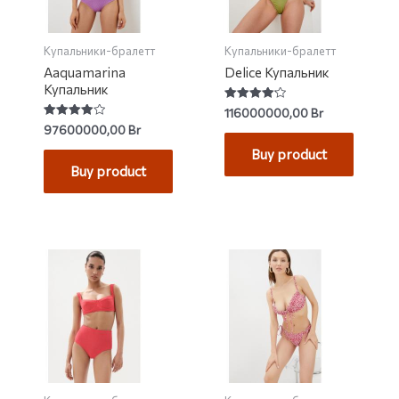
Купальники-бралетт
Купальники-бралетт
Aaquamarina
Delice Купальник
Купальник
Rated
116000000,00
Br
4.20
Rated
97600000,00
Br
out of 5
4.00
out of 5
Buy product
Buy product