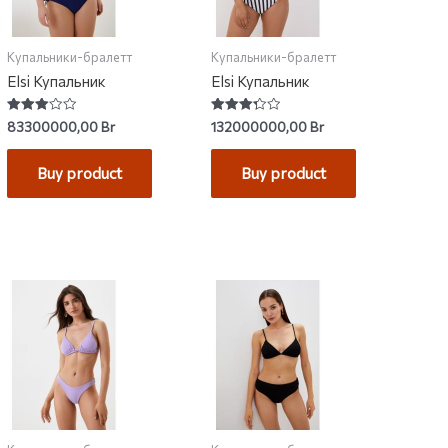
Купальники-бралетт
Купальники-бралетт
Elsi Купальник
Elsi Купальник
Rated
Rated
83300000,00
Br
132000000,00
Br
3.00
3.33
out of
out of 5
5
Buy product
Buy product