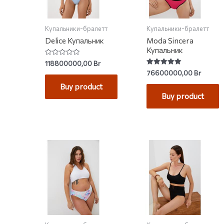
Купальники-бралетт
Купальники-бралетт
Delice Купальник
Moda Sincera
Купальник
Rated
118800000,00
Br
0
Rated
76600000,00
Br
out
5.00
of
out of 5
Buy product
5
Buy product