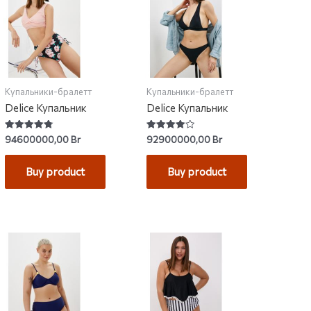
Купальники-бралетт
Купальники-бралетт
Delice Купальник
Delice Купальник
Rated
Rated
94600000,00
Br
92900000,00
Br
4.80
4.09
out of 5
out of 5
Buy product
Buy product