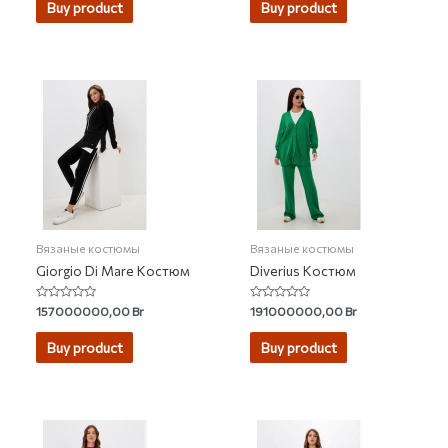
of
Buy product
Buy product
5
Вязаные костюмы
Вязаные костюмы
Giorgio Di Mare Костюм
Diverius Костюм
Rated
Rated
157000000,00
Br
191000000,00
Br
0
0
out
out
of
of
Buy product
Buy product
5
5