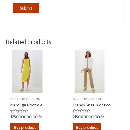
Related products
Вязаные костюмы
Вязаные костюмы
Nerouge Костюм
TrendyAngel Костюм
Rated
Rated
175000000,00
Br
215000000,00
Br
0
0
out
out
of
of
Buy product
Buy product
5
5