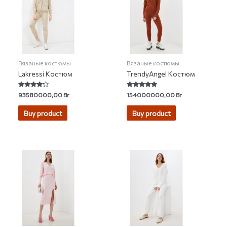
Вязаные костюмы
Вязаные костюмы
Lakressi Костюм
TrendyAngel Костюм
Rated
Rated
93580000,00
Br
154000000,00
Br
4.00
4.71
out of 5
out of 5
Buy product
Buy product