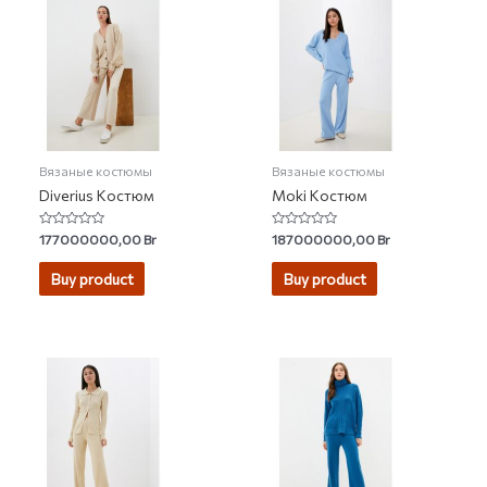
Вязаные костюмы
Вязаные костюмы
Diverius Костюм
Moki Костюм
Rated
Rated
177000000,00
Br
187000000,00
Br
0
0
out
out
of
of
Buy product
Buy product
5
5