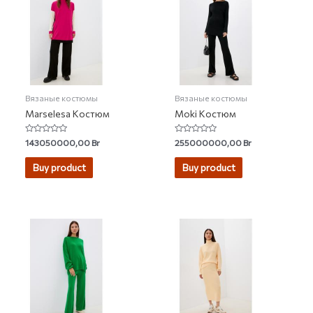
Вязаные костюмы
Вязаные костюмы
Marselesa Костюм
Moki Костюм
Rated
Rated
143050000,00
Br
255000000,00
Br
0
0
out
out
of
of
Buy product
Buy product
5
5