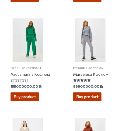
Вязаные костюмы
Вязаные костюмы
Aaquamarina Костюм
Marselesa Костюм
Rated
Rated
155000000,00
Br
99900000,00
Br
0
4.60
out
out of 5
of
Buy product
Buy product
5