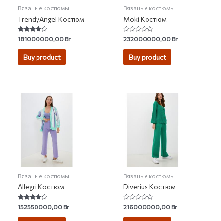
Вязаные костюмы
Вязаные костюмы
TrendyAngel Костюм
Moki Костюм
Rated
Rated
181000000,00
Br
232000000,00
Br
4.00
0
out of 5
out
of
Buy product
Buy product
5
Вязаные костюмы
Вязаные костюмы
Allegri Костюм
Diverius Костюм
Rated
Rated
152550000,00
Br
216000000,00
Br
4.00
0
out of 5
out