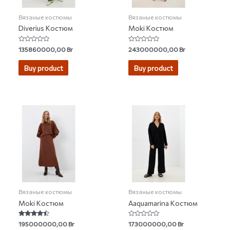
Вязаные костюмы
Вязаные костюмы
Diverius Костюм
Moki Костюм
Rated
Rated
135860000,00
Br
243000000,00
Br
0
0
out
out
of
of
Buy product
Buy product
5
5
Вязаные костюмы
Вязаные костюмы
Moki Костюм
Aaquamarina Костюм
Rated
Rated
195000000,00
Br
173000000,00
Br
4.20
0