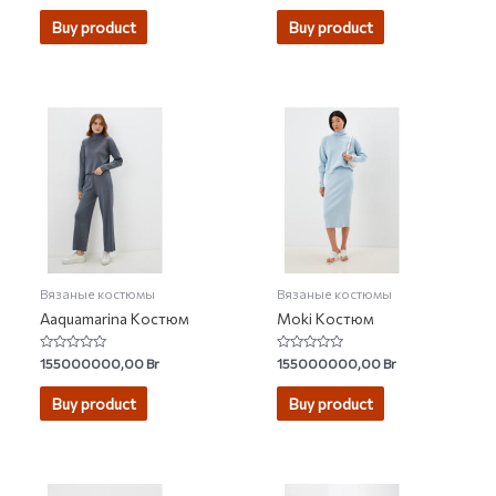
out of 5
out
of
Buy product
Buy product
5
Вязаные костюмы
Вязаные костюмы
Aaquamarina Костюм
Moki Костюм
Rated
Rated
155000000,00
Br
155000000,00
Br
0
0
out
out
of
of
Buy product
Buy product
5
5