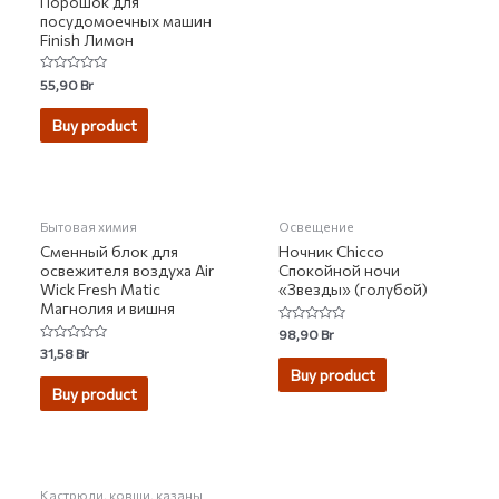
Порошок для
посудомоечных машин
Finish Лимон
Rated
55,90
Br
0
out
of
Buy product
5
НЕТ НА СКЛАДЕ
НЕТ НА СКЛАДЕ
Бытовая химия
Освещение
Сменный блок для
Ночник Chicco
освежителя воздуха Air
Спокойной ночи
Wick Fresh Matic
«Звезды» (голубой)
Магнолия и вишня
Rated
98,90
Br
0
Rated
31,58
Br
out
0
of
Buy product
out
5
of
Buy product
5
Кастрюли, ковши, казаны