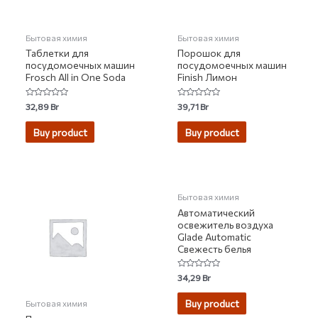
Бытовая химия
Бытовая химия
Таблетки для
Порошок для
посудомоечных машин
посудомоечных машин
Frosch All in One Soda
Finish Лимон
Rated
Rated
32,89
Br
39,71
Br
0
0
out
out
of
of
Buy product
Buy product
5
5
Бытовая химия
Автоматический
освежитель воздуха
Glade Automatic
Свежесть белья
Rated
34,29
Br
0
out
of
Buy product
Бытовая химия
5