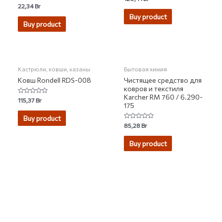
0
Rated
22,34
Br
out
0
of
Buy product
out
5
of
Buy product
5
НЕТ НА СКЛАДЕ
Кастрюли, ковши, казаны
Бытовая химия
Ковш Rondell RDS-008
Чистящее средство для
ковров и текстиля
Karcher RM 760 / 6.290-
Rated
115,37
Br
175
0
out
of
Buy product
5
Rated
85,28
Br
0
out
of
Buy product
5
2007-2026 © KUPIVIP - тысячи модных товаров с доставкой