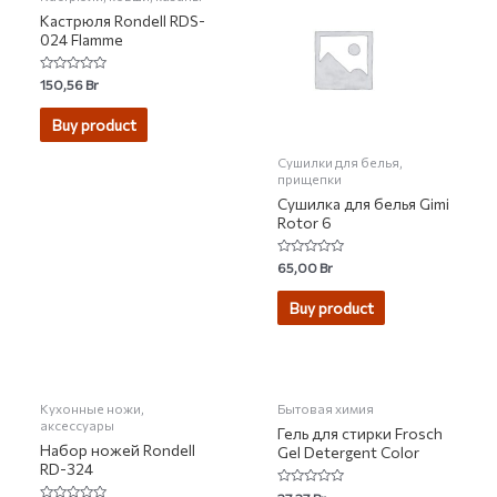
Кастрюля Rondell RDS-
024 Flamme
Rated
150,56
Br
0
out
of
Buy product
5
Сушилки для белья,
прищепки
Сушилка для белья Gimi
Rotor 6
Rated
65,00
Br
0
out
of
Buy product
5
НЕТ НА СКЛАДЕ
Кухонные ножи,
Бытовая химия
аксессуары
Гель для стирки Frosch
Набор ножей Rondell
Gel Detergent Color
RD-324
Rated