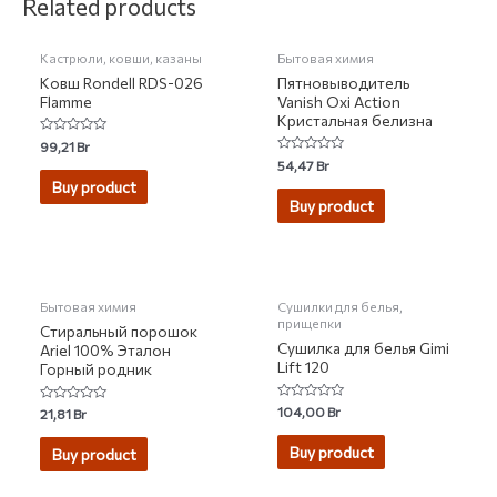
Related products
Кастрюли, ковши, казаны
Бытовая химия
Ковш Rondell RDS-026
Пятновыводитель
Flamme
Vanish Oxi Action
Кристальная белизна
Rated
99,21
Br
0
Rated
54,47
Br
out
0
of
Buy product
out
5
of
Buy product
5
НЕТ НА СКЛАДЕ
Бытовая химия
Сушилки для белья,
прищепки
Стиральный порошок
Сушилка для белья Gimi
Ariel 100% Эталон
Lift 120
Горный родник
Rated
104,00
Br
Rated
21,81
Br
0
0
out
out
of
of
Buy product
Buy product
5
5