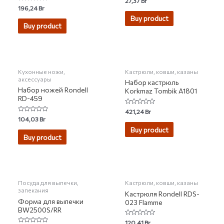
27,37
Br
0
Rated
196,24
Br
out
0
of
Buy product
out
5
of
Buy product
5
НЕТ НА СКЛАДЕ
Кухонные ножи,
Кастрюли, ковши, казаны
аксессуары
Набор кастрюль
Набор ножей Rondell
Korkmaz Tombik A1801
RD-459
Rated
421,24
Br
0
Rated
104,03
Br
out
0
of
Buy product
out
5
of
Buy product
5
НЕТ НА СКЛАДЕ
Посуда для выпечки,
Кастрюли, ковши, казаны
запекания
Кастрюля Rondell RDS-
Форма для выпечки
023 Flamme
BW2500S/RR
Rated
120,41
Br