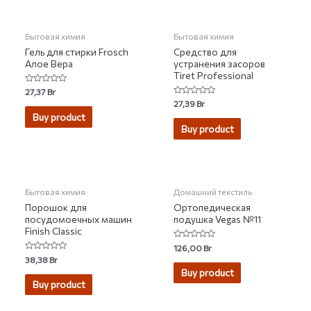
Бытовая химия
Бытовая химия
Гель для стирки Frosch
Средство для
Алое Вера
устранения засоров
Tiret Professional
Rated
27,37
Br
0
Rated
27,39
Br
out
0
of
Buy product
out
5
of
Buy product
5
Бытовая химия
Домашний текстиль
Порошок для
Ортопедическая
посудомоечных машин
подушка Vegas №11
Finish Classic
Rated
126,00
Br
0
Rated
38,38
Br
out
0
of
Buy product
out
5
of
Buy product
5
НЕТ НА СКЛАДЕ