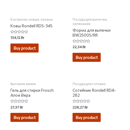
НЕТ НА СКЛАДЕ
Кастрюли, ковши, казаны
Посуда для выпечки,
запекания
Ковш Rondell RDS-345
Форма для выпечки
BW2500S/RR
Rated
134,12
Br
0
out
Rated
of
22,34
Br
Buy product
0
5
out
of
Buy product
5
Бытовая химия
Посуда для готовки
Гель для стирки Frosch
Сотейник Rondell RDA-
Алое Вера
282
Rated
Rated
27,37
Br
228,27
Br
0
0
out
out
of
of
Buy product
Buy product
5
5
НЕТ НА СКЛАДЕ