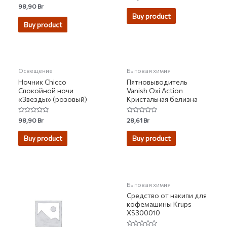
0
Rated
98,90
Br
out
0
of
Buy product
out
5
of
Buy product
5
НЕТ НА СКЛАДЕ
НЕТ НА СКЛАДЕ
Освещение
Бытовая химия
Ночник Chicco
Пятновыводитель
Спокойной ночи
Vanish Oxi Action
«Звезды» (розовый)
Кристальная белизна
Rated
Rated
98,90
Br
28,61
Br
0
0
out
out
of
of
Buy product
Buy product
5
5
НЕТ НА СКЛАДЕ
Бытовая химия
Средство от накипи для
кофемашины Krups
XS300010