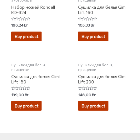
аксессуары
прищепки
Набор ножей Rondell
Сушилка для белья Gimi
RD-324
Lift 160
Rated
Rated
196,24
Br
105,33
Br
0
0
out
out
of
of
Buy product
Buy product
5
5
Сушилки для белья,
Сушилки для белья,
прищепки
прищепки
Сушилка для белья Gimi
Сушилка для белья Gimi
Lift 180
Lift 200
Rated
Rated
139,00
Br
148,00
Br
0
0
out
out
of
of
Buy product
Buy product
5
5