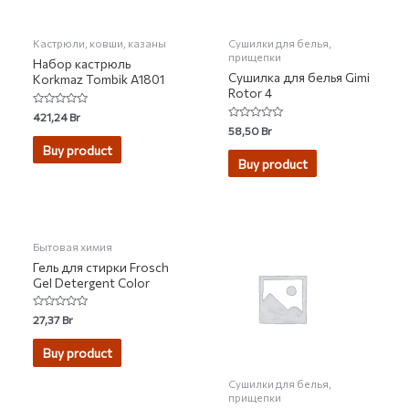
Кастрюли, ковши, казаны
Сушилки для белья,
прищепки
Набор кастрюль
Сушилка для белья Gimi
Korkmaz Tombik A1801
Rotor 4
Rated
421,24
Br
0
Rated
58,50
Br
out
0
of
Buy product
out
5
of
Buy product
5
НЕТ НА СКЛАДЕ
Бытовая химия
Гель для стирки Frosch
Gel Detergent Color
Rated
27,37
Br
0
out
of
Buy product
5
Сушилки для белья,
прищепки