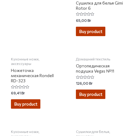
Сушилка для белья Gimi
Rotor 6
Rated
65,00
Br
0
out
of
Buy product
5
Кухонные ножи,
Домашний текстиль
аксессуары
Ортопедическая
Ножеточка
подушка Vegas №11
механическая Rondell
RD-323
Rated
126,00
Br
0
out
Rated
69,41
Br
of
Buy product
0
5
out
of
Buy product
5
Кухонные ножи,
Сушилки для белья,