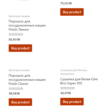
Rated
75,00
Br
0
out
of
Buy product
5
Бытовая химия
Порошок для
посудомоечных машин
Finish Лимон
Rated
55,90
Br
0
out
of
Buy product
5
Бытовая химия
Сушилки для белья,
прищепки
Порошок для
Сушилка для белья Gimi
посудомоечных машин
Brio Super 100
Finish Classic
Rated
42,91
Br
Rated
38,38
Br
0
0
out
out
of
of
Buy product
Buy product
5
5