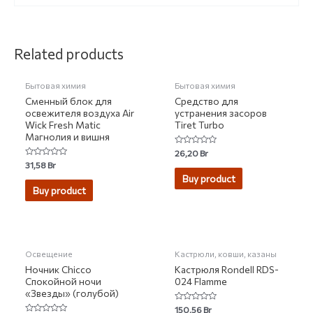
НЕТ НА СКЛАДЕ
Related products
Бытовая химия
Бытовая химия
Сменный блок для
Средство для
освежителя воздуха Air
устранения засоров
Wick Fresh Matic
Tiret Turbo
Магнолия и вишня
Rated
26,20
Br
0
Rated
31,58
Br
out
0
of
Buy product
out
5
of
Buy product
5
НЕТ НА СКЛАДЕ
Освещение
Кастрюли, ковши, казаны
Ночник Chicco
Кастрюля Rondell RDS-
Спокойной ночи
024 Flamme
«Звезды» (голубой)
Rated
150,56
Br