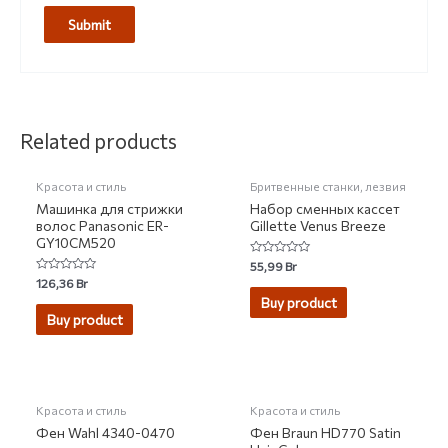
НЕТ НА СКЛАДЕ
Related products
Красота и стиль
Бритвенные станки, лезвия
Машинка для стрижки
Набор сменных кассет
волос Panasonic ER-
Gillette Venus Breeze
GY10CM520
Rated
55,99
Br
0
Rated
126,36
Br
out
0
of
Buy product
out
5
of
Buy product
5
НЕТ НА СКЛАДЕ
Красота и стиль
Красота и стиль
Фен Wahl 4340-0470
Фен Braun HD770 Satin