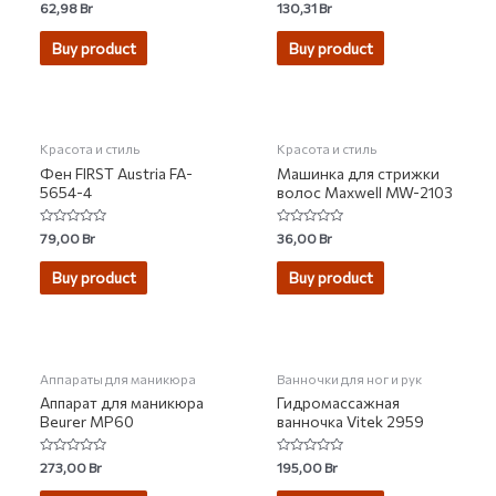
Rated
Rated
62,98
Br
130,31
Br
0
0
out
out
of
of
Buy product
Buy product
5
5
Красота и стиль
Красота и стиль
Фен FIRST Austria FA-
Машинка для стрижки
5654-4
волос Maxwell MW-2103
Rated
Rated
79,00
Br
36,00
Br
0
0
out
out
of
of
Buy product
Buy product
5
5
Аппараты для маникюра
Ванночки для ног и рук
Аппарат для маникюра
Гидромассажная
Beurer MP60
ванночка Vitek 2959
Rated
Rated
273,00
Br
195,00
Br
0
0
out
out