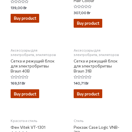
Hair Colour
Rated
139,00
Br
0
Rated
307,00
Br
out
0
of
Buy product
out
5
of
Buy product
5
НЕТ НА СКЛАДЕ
НЕТ НА СКЛАДЕ
Аксессуары для
Аксессуары для
электробритв, эпиляторов
электробритв, эпиляторов
Сетка и режущий блок
Сетка и режущий блок
для электробритвы
для электробритвы
Braun 40B
Braun 31B
Rated
Rated
169,51
Br
140,71
Br
0
0
out
out
of
of
Buy product
Buy product
5
5
НЕТ НА СКЛАДЕ
Красота и стиль
Стиль
Фен Vitek VT-1301
Рюкзак Case Logic VNB-