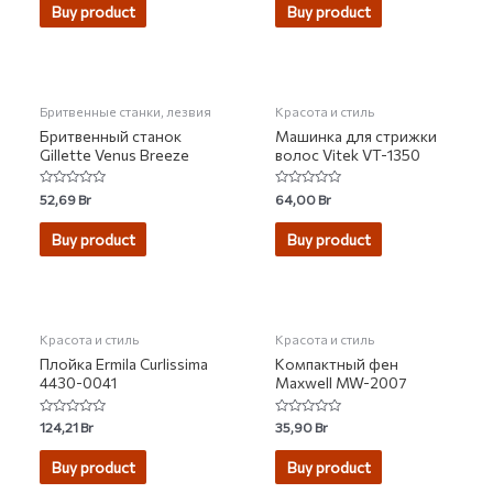
of
of
Buy product
Buy product
5
5
Бритвенные станки, лезвия
Красота и стиль
Бритвенный станок
Машинка для стрижки
Gillette Venus Breeze
волос Vitek VT-1350
Rated
Rated
52,69
Br
64,00
Br
0
0
out
out
of
of
Buy product
Buy product
5
5
НЕТ НА СКЛАДЕ
Красота и стиль
Красота и стиль
Плойка Ermila Curlissima
Компактный фен
4430-0041
Maxwell MW-2007
Rated
Rated
124,21
Br
35,90
Br
0
0
out
out
of
of
Buy product
Buy product
5
5