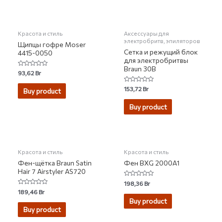
НЕТ НА СКЛАДЕ
Красота и стиль
Аксессуары для
электробритв, эпиляторов
Щипцы гофре Moser
Сетка и режущий блок
4415-0050
для электробритвы
Braun 30B
Rated
93,62
Br
0
out
Rated
of
153,72
Br
Buy product
0
5
out
of
Buy product
5
Красота и стиль
Красота и стиль
Фен-щётка Braun Satin
Фен BXG 2000A1
Hair 7 Airstyler AS720
Rated
198,36
Br
0
Rated
189,46
Br
out
0
of
Buy product
out
5
of
Buy product
5