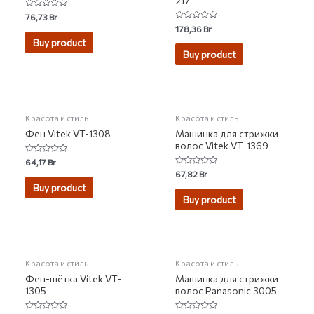
217
Rated
76,73
Br
0
Rated
178,36
Br
out
0
of
Buy product
out
5
of
Buy product
5
Красота и стиль
Красота и стиль
Фен Vitek VT-1308
Машинка для стрижки
волос Vitek VT-1369
Rated
64,17
Br
0
Rated
67,82
Br
out
0
of
Buy product
out
5
of
Buy product
5
Красота и стиль
Красота и стиль
Фен-щётка Vitek VT-
Машинка для стрижки
1305
волос Panasonic 3005