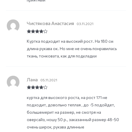
Чистякова Анастасия
03.11.2021
Rated
4
Куртка подходит на высокий рост. На 180 см
out of 5
длина рукава ок. Но мне не очень понравилась
ткань, тонковата, как для подкладки
Лана
05.11.2021
Rated
4
куртка для высокого роста, на рост 171 не
out of 5
подходит, довольно теплая , до -5 подойдет,
большемерит на размер, не смотря на
оверсайз, ношу 50 р., заказанный размер 48-50
очень широк, рукава длинные