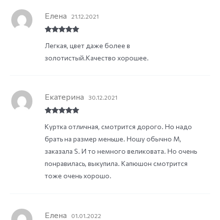
Елена
21.12.2021
Rated
5
out
Легкая, цвет даже более в
of 5
золотистый.Качество хорошее.
Екатерина
30.12.2021
Rated
5
out
Куртка отличная, смотрится дорого. Но надо
of 5
брать на размер меньше. Ношу обычно М,
заказала S. И то немного великовата. Но очень
понравилась, выкупила. Капюшон смотрится
тоже очень хорошо.
Елена
01.01.2022