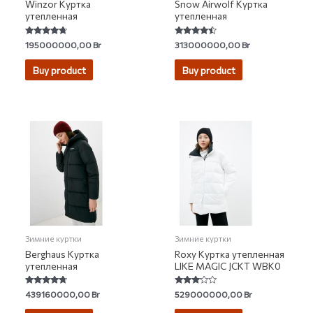
Winzor Куртка
Snow Airwolf Куртка
утепленная
утепленная
Rated
Rated
195000000,00
Br
313000000,00
Br
4.50
4.25
out of 5
out of 5
Buy product
Buy product
Зимние куртки
Зимние куртки
Berghaus Куртка
Roxy Куртка утепленная
утепленная
LIKE MAGIC JCKT WBK0
Rated
Rated
439160000,00
Br
529000000,00
Br
4.50
3.00
out of 5
out of 5