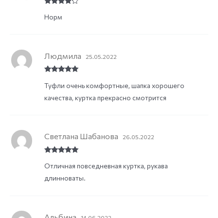
Rated
4
Норм
out of 5
Людмила
25.05.2022
Rated
5
out
Туфли очень комфортные, шапка хорошего
of 5
качества, куртка прекрасно смотрится
Светлана Шабанова
26.05.2022
Rated
5
out
Отличная повседневная куртка, рукава
of 5
длинноваты.
Альбина
14.06.2022