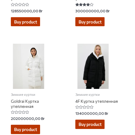
Rated
Rated
128550000,00
Br
300000000,00
Br
0
3.80
out
out of 5
of
Buy product
Buy product
5
Зимние куртки
Зимние куртки
Goldrai Куртка
4F Куртка утепленная
утепленная
Rated
134000000,00
Br
0
Rated
202000000,00
Br
out
0
of
Buy product
out
5
of
Buy product
5