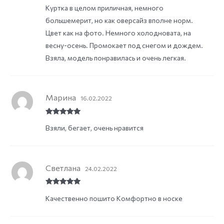
Rated
4
Куртка в целом приличная, немного
out of 5
большемерит, но как оверсайз вполне норм.
Цвет как на фото. Немного холодновата, на
весну-осень. Промокает под снегом и дождем.
Взяла, модель понравилась и очень легкая.
Марина
16.02.2022
Rated
5
out
Взяли, бегает, очень нравится
of 5
Светлана
24.02.2022
Rated
5
out
Качественно пошито Комфортно в носке
of 5