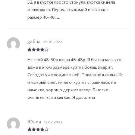
52, я в куртке просто утонула, куртка сидела
мешковато. Вернулась домой и заказала
размер 46-48, L.
galina
29.01.2022
Rated
4
На свой 48-50р взяла 46-48р. Я бы сказала, что
out of 5
даже в этом размере куртка большемерит.
Сегодня уже ходила в ней. Попала под сильный
и мокрый снег, ничего, куртка справилась: не
намокла, хорошо держит ветер. В носке —
очень легкая и мягкая. Я довольна
Юлия
12.02.2022