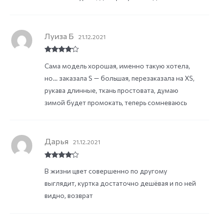
5
Луиза Б
21.12.2021
Rated
4
Сама модель хорошая, именно такую хотела,
out of 5
но… заказала S — большая, перезаказала на XS,
рукава длинные, ткань простовата, думаю
зимой будет промокать, теперь сомневаюсь
Дарья
21.12.2021
Rated
4
В жизни цвет совершенно по другому
out of 5
выглядит, куртка достаточно дешёвая и по ней
видно, возврат