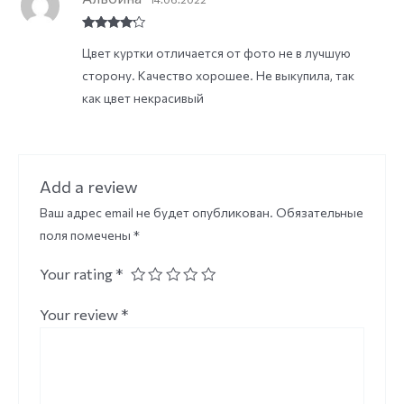
Rated
4
Цвет куртки отличается от фото не в лучшую
out of 5
сторону. Качество хорошее. Не выкупила, так
как цвет некрасивый
Add a review
Ваш адрес email не будет опубликован.
Обязательные
поля помечены
*
Your rating
*
Your review
*