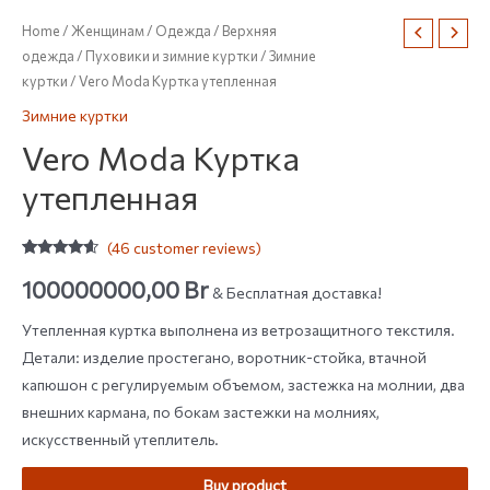
Home
/
Женщинам
/
Одежда
/
Верхняя
одежда
/
Пуховики и зимние куртки
/
Зимние
куртки
/ Vero Moda Куртка утепленная
Зимние куртки
Vero Moda Куртка
утепленная
(
46
customer reviews)
Rated
46
4.37
out of 5
100000000,00
Br
& Бесплатная доставка!
based on
customer
ratings
Утепленная куртка выполнена из ветрозащитного текстиля.
Детали: изделие простегано, воротник-стойка, втачной
капюшон с регулируемым объемом, застежка на молнии, два
внешних кармана, по бокам застежки на молниях,
искусственный утеплитель.
Buy product