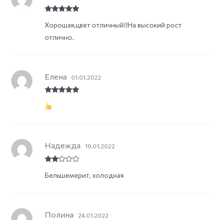
Rated
5
out
Хорошая,цвет отличный!!На высокий рост
of 5
отлично.
Елена
01.01.2022
Rated
5
out
of 5
Надежда
19.01.2022
Rate
Бельшемерит, холодная
d
2
out
of 5
Полина
24.01.2022