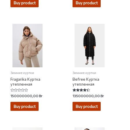
Buy product
Buy product
Зимние куртки
Зимние куртки
Fragarika Куртка
Befree Куртка
утепленная
утепленная
Rated
Rated
150000000,00
Br
135000000,00
Br
0
4.14
out
out of 5
of
Buy product
Buy product
5