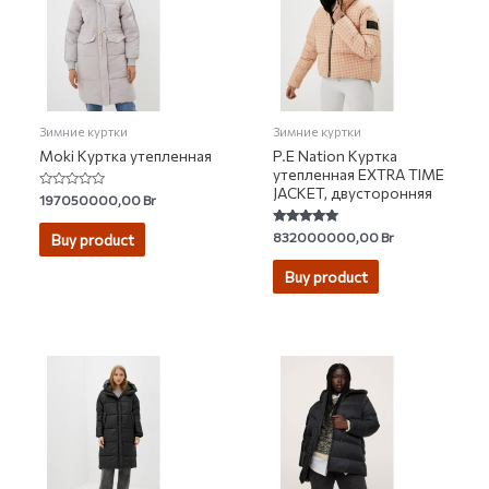
Зимние куртки
Зимние куртки
Moki Куртка утепленная
P.E Nation Куртка
утепленная EXTRA TIME
JACKET, двусторонняя
Rated
197050000,00
Br
0
out
of
Rated
832000000,00
Br
Buy product
5
5.00
out of 5
Buy product