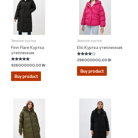
Зимние куртки
Зимние куртки
Finn Flare Куртка
Elsi Куртка утепленная
утепленная
Rated
296000000,00
Br
3.83
Rated
926000000,00
Br
out of 5
5.00
Buy product
out of 5
Buy product