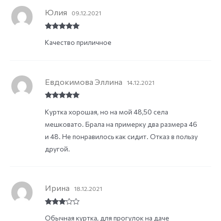
Юлия
09.12.2021
Rated
5
out
Качество приличное
of 5
Евдокимова Эллина
14.12.2021
Rated
5
out
Куртка хорошая, но на мой 48,50 села
of 5
мешковато. Брала на примерку два размера 46
и 48. Не понравилось как сидит. Отказ в пользу
другой.
Ирина
18.12.2021
Rated
3
Обычная куртка, для прогулок на даче
out of