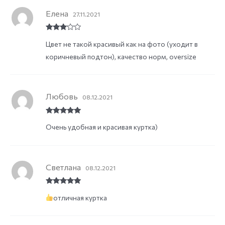
Елена
27.11.2021
Rated
3
Цвет не такой красивый как на фото (уходит в
out of
5
коричневый подтон), качество норм, oversize
Любовь
08.12.2021
Rated
5
out
Очень удобная и красивая куртка)
of 5
Светлана
08.12.2021
Rated
5
out
отличная куртка
of 5