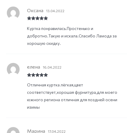
Оксана
13.04.2022
Rated
5
out
Куртка понравилась.Простенько и
of 5
добротно.Такую и искала.Спасибо Ламода за
хорошую скидку.
елена
16.04.2022
Rated
5
out
Отличная куртка лёгкая,цвет
of 5
соответствует,хорошая фурнитура,для моего
южного региона отличная для поздней осени
изимы
Марина
17.04.2022