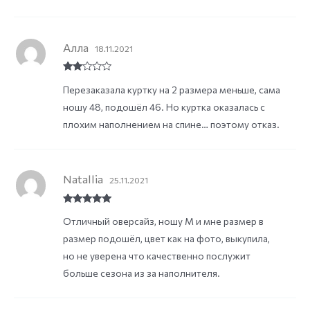
Алла
18.11.2021
Rate
Перезаказала куртку на 2 размера меньше, сама
d
2
out
ношу 48, подошёл 46. Но куртка оказалась с
of 5
плохим наполнением на спине… поэтому отказ.
Natallia
25.11.2021
Rated
5
out
Отличный оверсайз, ношу М и мне размер в
of 5
размер подошёл, цвет как на фото, выкупила,
но не уверена что качественно послужит
больше сезона из за наполнителя.