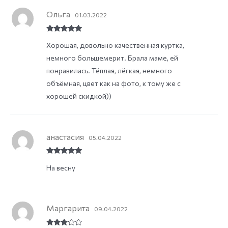
Ольга
01.03.2022
Rated
5
out
Хорошая, довольно качественная куртка,
of 5
немного большемерит. Брала маме, ей
понравилась. Тёплая, лёгкая, немного
объёмная, цвет как на фото, к тому же с
хорошей скидкой))
анастасия
05.04.2022
Rated
5
out
На весну
of 5
Маргарита
09.04.2022