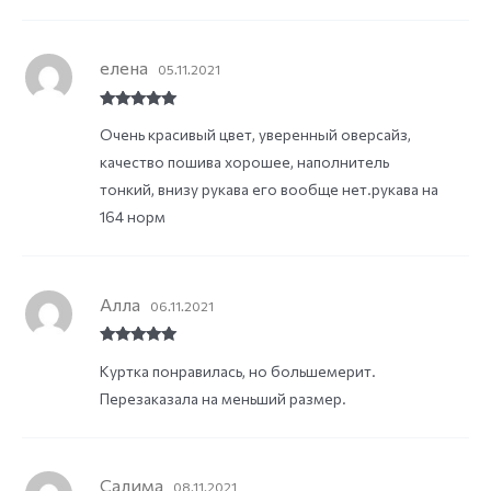
елена
05.11.2021
Rated
5
out
Очень красивый цвет, уверенный оверсайз,
of 5
качество пошива хорошее, наполнитель
тонкий, внизу рукава его вообще нет.рукава на
164 норм
Алла
06.11.2021
Rated
5
out
Куртка понравилась, но большемерит.
of 5
Перезаказала на меньший размер.
Салима
08.11.2021