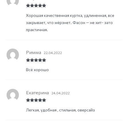
Rated
5
out
Хорошая качественная куртка, удлиненная, все
of 5
закрывает, что мёрзнет. Фасон — не хит- зато
практичная.
Римма
22.04.2022
Rated
5
out
Всё хорошо
of 5
Екатерина
24.04.2022
Rated
5
out
Легкая, удобная , стильная, оверсайз
of 5