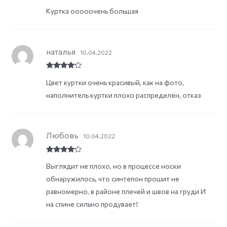
Rated
3
Куртка ооооочень большая
out of
5
наталья
10.04.2022
Rated
4
Цвет куртки очень красивый, как на фото,
out of 5
наполнитель куртки плохо распределён, отказ
Любовь
10.04.2022
Rated
4
Выглядит не плохо, но в процессе носки
out of 5
обнаружилось, что синтепон прошит не
равномерно, в районе плечей и швов на груди И
на спине сильно продувает!