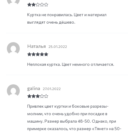
Rate
Куртка не понравилась. Цвет и материал
d
2
out
выглядят очень дёшево.
of 5
Наталья
25.01.2022
Rated
5
out
Неплохая куртка. Цвет немного отличается.
of 5
galina
27.01.2022
Rated
3
Привлек цвет куртки и боковые разрезы-
out of
5
молнии, что очень удобно при посадке в
машину. Размер выбрала 48-50. Однако, при
примерке оказалось, что размер «Тянет» на 50-