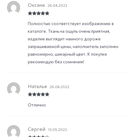
Оксана
26.04.2022
Rated
5
out
Полностью соответствует изображению в
of 5
каталоге. Ткань на ощупь очень приятная,
изделие выглядит намного дороже
запрашиваемой цены, наполнитель заполнен
равномерно, шикарный цвет. К покупке
рекомендую без сомнения!
Наталья
26.04.2022
Rated
5
out
Отлично
of 5
Сергей
13.05.2022