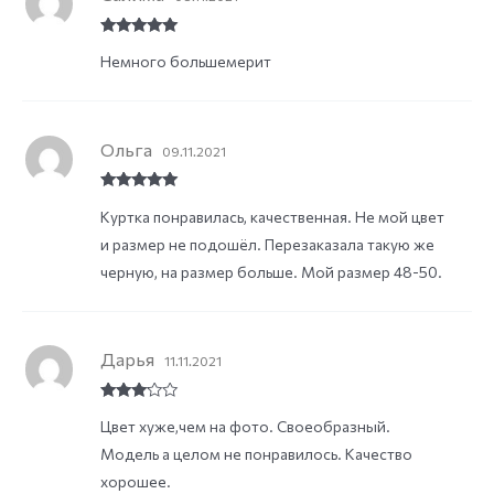
Rated
5
out
Немного большемерит
of 5
Ольга
09.11.2021
Rated
5
out
Куртка понравилась, качественная. Не мой цвет
of 5
и размер не подошёл. Перезаказала такую же
черную, на размер больше. Мой размер 48-50.
Дарья
11.11.2021
Rated
3
Цвет хуже,чем на фото. Своеобразный.
out of
5
Модель а целом не понравилось. Качество
хорошее.