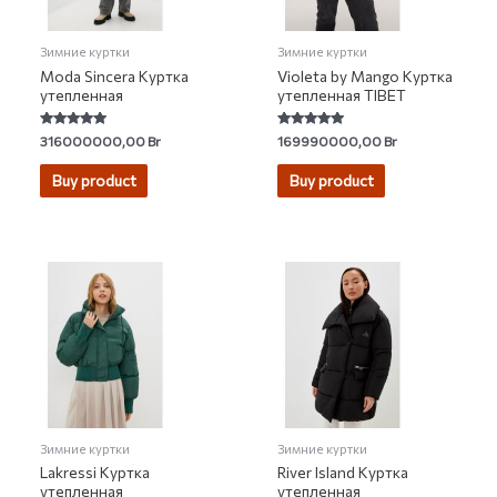
Зимние куртки
Зимние куртки
Moda Sincera Куртка
Violeta by Mango Куртка
утепленная
утепленная TIBET
Rated
Rated
316000000,00
Br
169990000,00
Br
5.00
5.00
out of 5
out of 5
Buy product
Buy product
Зимние куртки
Зимние куртки
Lakressi Куртка
River Island Куртка
утепленная
утепленная