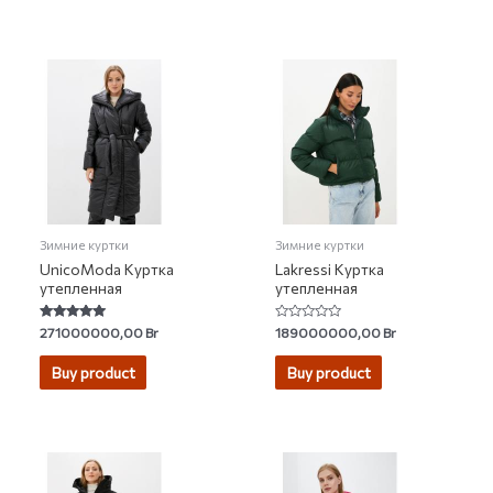
Зимние куртки
Зимние куртки
UnicoModa Куртка
Lakressi Куртка
утепленная
утепленная
Rated
Rated
271000000,00
Br
189000000,00
Br
4.75
0
out of 5
out
of
Buy product
Buy product
5