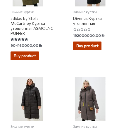
Зимние куртки
Зимние куртки
adidas by Stella
Diverius Куртка
McCartney Куртка
утепленная
утепленная ASMC LNG
PUFFER
Rated
192000000,00
Br
0
out
of
Rated
904160000,00
Br
Buy product
5
4.70
out of 5
Buy product
Зимние куртки
Зимние куртки