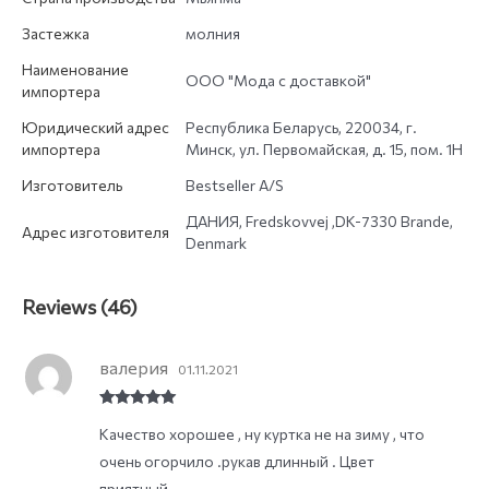
Застежка
молния
Наименование
ООО "Мода с доставкой"
импортера
Юридический адрес
Республика Беларусь, 220034, г.
импортера
Минск, ул. Первомайская, д. 15, пом. 1Н
Изготовитель
Bestseller A/S
ДАНИЯ, Fredskovvej ,DK-7330 Brande,
Адрес изготовителя
Denmark
Reviews (46)
валерия
01.11.2021
Rated
5
out
Качество хорошее , ну куртка не на зиму , что
of 5
очень огорчило .рукав длинный . Цвет
приятный