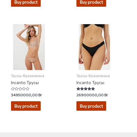
Buy product
Buy product
Трусы-бразилиана
Трусы-бразилиана
Incanto Трусы
Incanto Трусы
Rated
Rated
34950000,00
Br
26900000,00
Br
0
4.95
out
out of 5
of
Buy product
Buy product
5