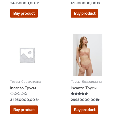
Rated
Rated
34950000,00
Br
69900000,00
Br
5.00
4.91
out of 5
out of 5
Buy product
Buy product
Трусы-бразилиана
Трусы-бразилиана
Incanto Трусы
Incanto Трусы
Rated
Rated
34950000,00
Br
29950000,00
Br
0
5.00
out
out of 5
of
Buy product
Buy product
5