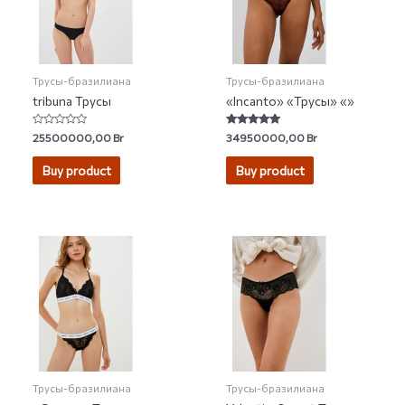
Трусы-бразилиана
Трусы-бразилиана
tribuna Трусы
«Incanto» «Трусы» «»
Rated
Rated
25500000,00
Br
34950000,00
Br
0
5.00
out
out of 5
of
Buy product
Buy product
5
Трусы-бразилиана
Трусы-бразилиана