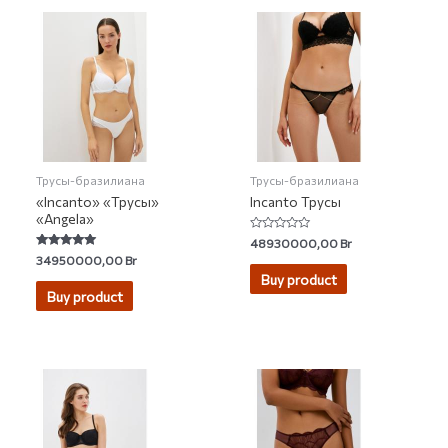
Трусы-бразилиана
Трусы-бразилиана
«Incanto» «Трусы»
Incanto Трусы
«Angela»
Rated
48930000,00
Br
0
Rated
34950000,00
Br
out
5.00
of
Buy product
out of 5
5
Buy product