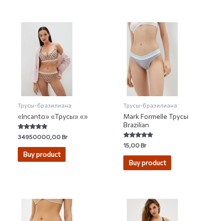
Трусы-бразилиана
Трусы-бразилиана
«Incanto» «Трусы» «»
Mark Formelle Трусы
Brazilian
Rated
34950000,00
Br
4.89
Rated
15,00
Br
out of 5
4.72
Buy product
out of 5
Buy product