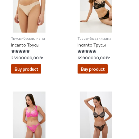
Трусы-бразилиана
Трусы-бразилиана
Incanto Трусы
Incanto Трусы
Rated
Rated
26900000,00
Br
69900000,00
Br
4.94
5.00
out of 5
out of 5
Buy product
Buy product