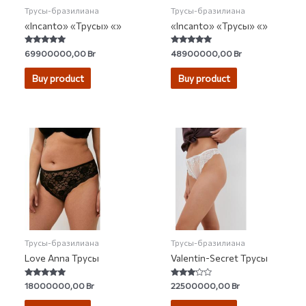
Трусы-бразилиана
Трусы-бразилиана
«Incanto» «Трусы» «»
«Incanto» «Трусы» «»
Rated
Rated
69900000,00
Br
48900000,00
Br
5.00
5.00
out of 5
out of 5
Buy product
Buy product
Трусы-бразилиана
Трусы-бразилиана
Love Anna Трусы
Valentin-Secret Трусы
Rated
Rated
18000000,00
Br
22500000,00
Br
4.86
3.00
out of 5
out of 5