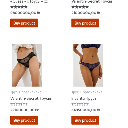
«Guess» «Трусы» «»
Valentin-Secret Трусы
Rated
Rated
98000000,00
Br
21000000,00
Br
4.88
5.00
out of 5
out of 5
Buy product
Buy product
Трусы-бразилиана
Трусы-бразилиана
Valentin-Secret Трусы
Incanto Трусы
Rated
Rated
22100000,00
Br
34950000,00
Br
0
0
out
out
of
of
Buy product
Buy product
5
5