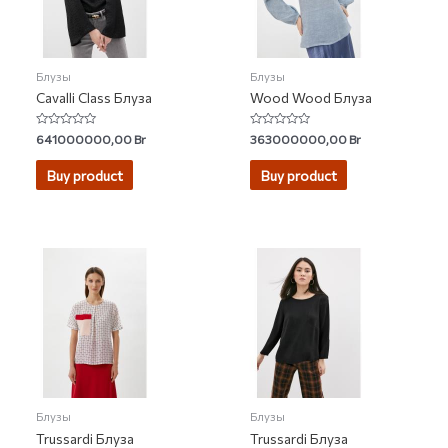
Блузы
Блузы
Cavalli Class Блуза
Wood Wood Блуза
Rated
Rated
641000000,00
Br
363000000,00
Br
0
0
out
out
of
of
Buy product
Buy product
5
5
Блузы
Блузы
Trussardi Блуза
Trussardi Блуза