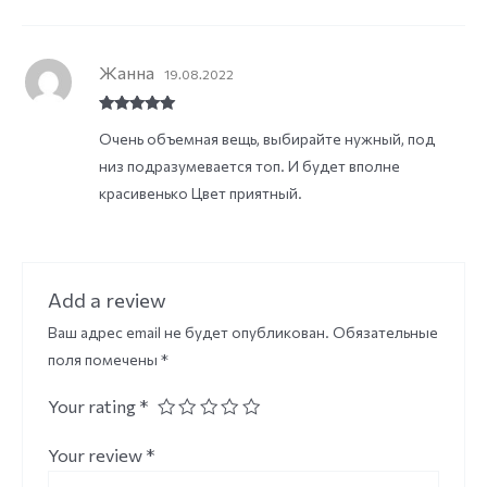
1
ou
t
of
Жанна
5
19.08.2022
Rated
5
out
Очень объемная вещь, выбирайте нужный, под
of 5
низ подразумевается топ. И будет вполне
красивенько Цвет приятный.
Add a review
Ваш адрес email не будет опубликован.
Обязательные
поля помечены
*
Your rating
*
Your review
*