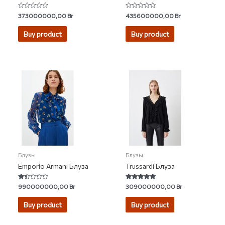
Rated
Rated
373000000,00
Br
435600000,00
Br
0
0
out
out
of
of
Buy product
Buy product
5
5
Блузы
Блузы
Emporio Armani Блуза
Trussardi Блуза
Rated
Rated
990000000,00
Br
309000000,00
Br
1.33
5.00
out
out of 5
of
Buy product
Buy product
5