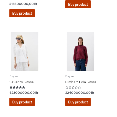
of
Rated
518500000,00
Br
Buy product
5
3.50
out of 5
Buy product
Блузы
Блузы
Seventy Блуза
Bimba Y Lola Блуза
Rated
Rated
623000000,00
Br
224000000,00
Br
4.60
0
out of 5
out
of
Buy product
Buy product
5