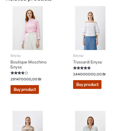
Блузы
Блузы
Boutique Moschino
Trussardi Блуза
Блуза
Rated
244000000,00
Br
5.00
Rated
291470000,00
Br
out of 5
3.50
Buy product
out of 5
Buy product