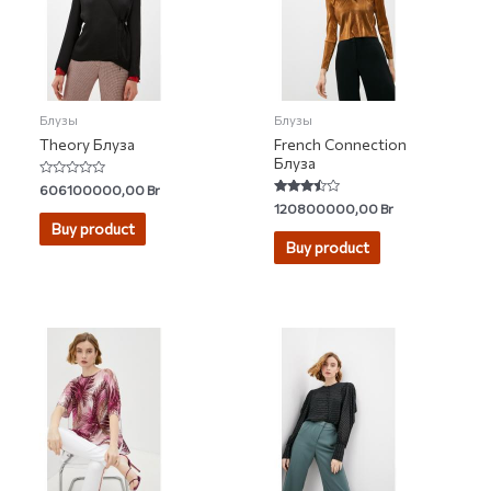
Блузы
Блузы
Theory Блуза
French Connection
Блуза
Rated
606100000,00
Br
0
Rated
120800000,00
Br
out
3.25
of
Buy product
out of 5
5
Buy product