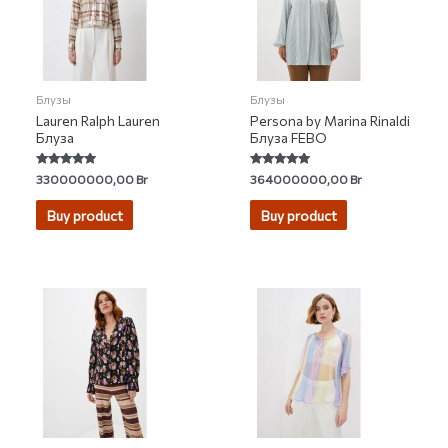
Блузы
Блузы
Lauren Ralph Lauren
Persona by Marina Rinaldi
Блуза
Блуза FEBO
Rated
Rated
330000000,00
Br
364000000,00
Br
5.00
5.00
out of 5
out of 5
Buy product
Buy product