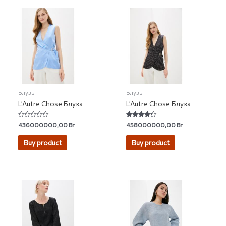
Блузы
Блузы
L’Autre Chose Блуза
L’Autre Chose Блуза
Rated
Rated
436000000,00
Br
458000000,00
Br
0
4.00
out
out of 5
of
Buy product
Buy product
5