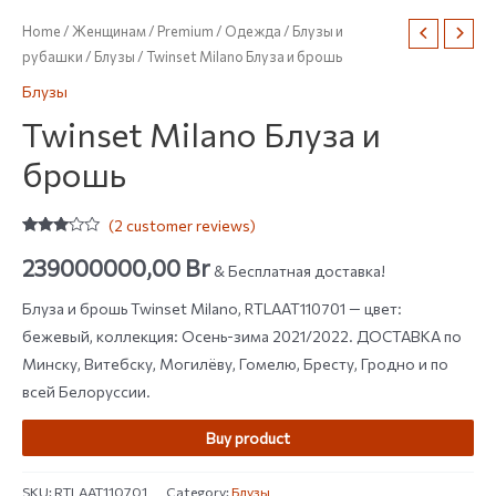
Home
/
Женщинам
/
Premium
/
Одежда
/
Блузы и
рубашки
/
Блузы
/ Twinset Milano Блуза и брошь
Блузы
Twinset Milano Блуза и
брошь
(
2
customer reviews)
Rated
2
3.00
239000000,00
Br
& Бесплатная доставка!
out of
5
based
Блуза и брошь Twinset Milano, RTLAAT110701 — цвет:
on
customer
бежевый, коллекция: Осень-зима 2021/2022. ДОСТАВКА по
ratings
Минску, Витебску, Могилёву, Гомелю, Бресту, Гродно и по
всей Белоруссии.
Buy product
SKU:
RTLAAT110701
Category:
Блузы