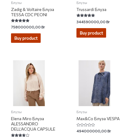
Блузы
Блузы
Zadig & Voltaire Блуза
Trussardi Блуза
TESSA CDC PEONI
Rated
344590000,00
Br
5.00
Rated
758000000,00
Br
out of 5
5.00
Buy product
out of 5
Buy product
Блузы
Блузы
Elena Miro Блуза
Max&Co Блуза VESPA
ALESSANDRO
DELL’ACQUA CAPSULE
Rated
494000000,00
Br
0
out