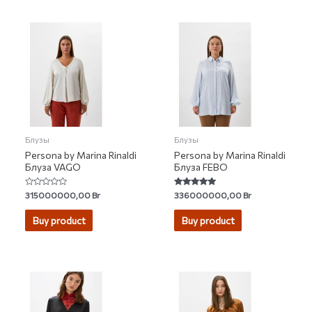
Блузы
Блузы
Persona by Marina Rinaldi
Persona by Marina Rinaldi
Блуза VAGO
Блуза FEBO
Rated
Rated
315000000,00
Br
336000000,00
Br
0
5.00
out
out of 5
of
Buy product
Buy product
5