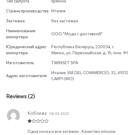
Тип силуэта
прямой
Страна производства
Италия
Застежка
без застежки
Наименование
ООО "Мода с доставкой"
импортера
Юридический адрес
Республика Беларусь, 220034, г.
импортера
Минск, ул. Первомайская, д. 15, пом. 1Н
Изготовитель
TWINSET SPA
Италия, VIA DEL COMMERCIO, 32, 41012
Адрес изготовителя
CARPI (MO)
Reviews (2)
Кобзева
04.05.2022
R
Одна носка и все затяжки . Качество плохое
at
ed