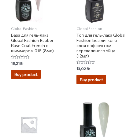
Global Fashion
Global Fashion
База для гель-лака
Топ для гель-лака Global
Global Fashion Rubber
Fashion Без липкого
Base Coat French с
слоя с эффектом
шиммером 016 (8мл)
перепелиного яйца
(12мл)
Rated
16,21
Br
0
Rated
13,02
Br
out
0
of
Buy product
out
5
of
Buy product
5